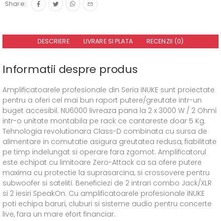
Share:
DESCRIERE
LIVRARE SI PLATA
RECENZII (0)
Informatii despre produs
Amplificatoarele profesionale din Seria iNUKE sunt proiectate
pentru a oferi cel mai bun raport putere/greutate intr-un
buget accesibil. NU6000 livreaza pana la 2 x 3000 W / 2 Ohmi
intr-o unitate montabila pe rack ce cantareste doar 5 Kg.
Tehnologia revolutionara Class-D combinata cu sursa de
alimentare in comutatie asigura greutatea redusa, fiabilitate
pe timp indelungat si operare fara zgomot. Amplificatorul
este echipat cu limitoare Zero-Attack ca sa ofere putere
maxima cu protectie la suprasarcina, si crossovere pentru
subwoofer si sateliti. Beneficiezi de 2 intrari combo Jack/XLR
si 2 iesiri SpeakOn. Cu amplificatoarele profesionale iNUKE
poti echipa baruri, cluburi si sisteme audio pentru concerte
live, fara un mare efort financiar.