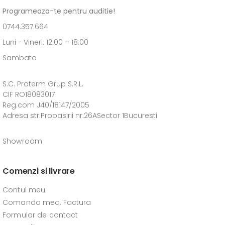
Programeaza-te pentru auditie!
0744.357.664
Luni - Vineri: 12:00 – 18.00
Sambata
S.C. Proterm Grup S.R.L.
CIF RO18083017
Reg.com J40/18147/2005
Adresa str.Propasirii nr.26ASector 1Bucuresti
Showroom
Comenzi si livrare
Contul meu
Comanda mea, Factura
Formular de contact