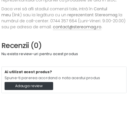
reprezentantului companiei că produsele se află în stoc.
Daca vrei să afli stadiul comenzii tale, intră în
Contul
meu
(link) sau ia legătura cu un
reprezentant Stereomag
la
numărul de call-center: 0744 357 664 (Luni-Vineri: 9.00-20.00)
sau pe adresa de email:
contact@stereomag.ro
.
Recenzii (0)
Nu exista review-uri pentru acest produs
Ai utilizat acest produs?
Spune-ti parerea acordand o nota acestui produs
Adauga review