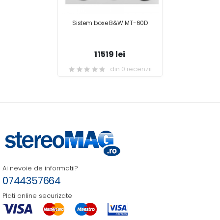
Sistem boxe B&W MT-60D
11519 lei
din 0 recenzii
Ai nevoie de informatii?
0744357664
Plati online securizate