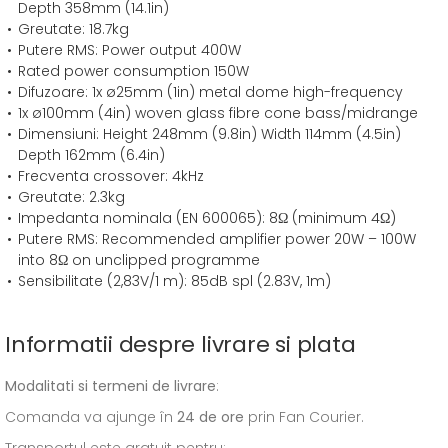
Depth 358mm (14.1in)
Greutate: 18.7kg
Putere RMS: Power output 400W
Rated power consumption 150W
Difuzoare: 1x ø25mm (1in) metal dome high-frequency
1x ø100mm (4in) woven glass fibre cone bass/midrange
Dimensiuni: Height 248mm (9.8in) Width 114mm (4.5in)
Depth 162mm (6.4in)
Frecventa crossover: 4kHz
Greutate: 2.3kg
Impedanta nominala (EN 600065): 8Ω (minimum 4Ω)
Putere RMS: Recommended amplifier power 20W – 100W
into 8Ω on unclipped programme
Sensibilitate (2,83V/1 m): 85dB spl (2.83V, 1m)
Informatii despre livrare si plata
Modalitati si termeni de livrare
:
Comanda va ajunge în
24 de ore
prin Fan Courier.