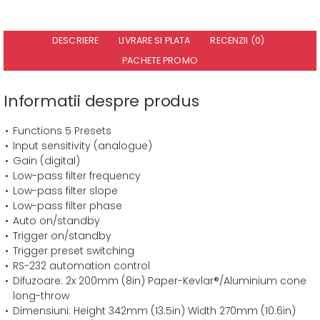
DESCRIERE
LIVRARE SI PLATA
RECENZII (0)
PACHETE PROMO
Informatii despre produs
Functions 5 Presets
Input sensitivity (analogue)
Gain (digital)
Low-pass filter frequency
Low-pass filter slope
Low-pass filter phase
Auto on/standby
Trigger on/standby
Trigger preset switching
RS-232 automation control
Difuzoare: 2x 200mm (8in) Paper-Kevlar®/Aluminium cone
long-throw
Dimensiuni: Height 342mm (13.5in) Width 270mm (10.6in)