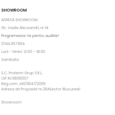
SHOWROOM
ADRESĂ SHOWROOM
Str. Vasile Alecsandri, nr 14
Programeaza-te pentru auditie!
0744.357.664
Luni - Vineri: 12:00 – 18.00
Sambata
S.C. Proterm Grup S.R.L.
CIF RO18083017
Reg.com J40/18147/2005
Adresa str.Propasirii nr.26ASector 1Bucuresti
Showroom