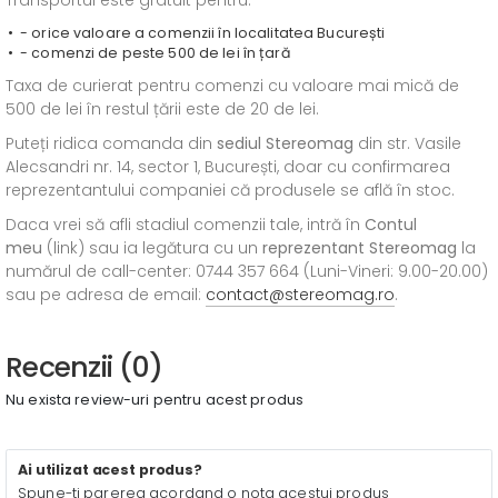
Transportul este gratuit pentru:
- orice valoare a comenzii în localitatea București
- comenzi de peste 500 de lei în țară
Taxa de curierat pentru comenzi cu valoare mai mică de
500 de lei în restul țării este de 20 de lei.
Puteți ridica comanda din
sediul
Stereomag
din str. Vasile
Alecsandri nr. 14, sector 1, București, doar cu confirmarea
reprezentantului companiei că produsele se află în stoc.
Daca vrei să afli stadiul comenzii tale, intră în
Contul
meu
(link) sau ia legătura cu un
reprezentant Stereomag
la
numărul de call-center: 0744 357 664 (Luni-Vineri: 9.00-20.00)
sau pe adresa de email:
contact@stereomag.ro
.
Recenzii (0)
Nu exista review-uri pentru acest produs
Ai utilizat acest produs?
Spune-ti parerea acordand o nota acestui produs