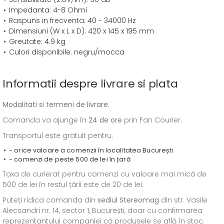
Impedanta: 4-8 Ohmi
Raspuns in frecventa: 40 - 34000 Hz
Dimensiuni (W x L x D): 420 x 145 x 195 mm
Greutate: 4.9 kg
Culori disponibile: negru/mocca
Informatii despre livrare si plata
Modalitati si termeni de livrare
:
Comanda va ajunge în
24 de ore
prin Fan Courier.
Transportul este gratuit pentru:
- orice valoare a comenzii în localitatea București
- comenzi de peste 500 de lei în țară
Taxa de curierat pentru comenzi cu valoare mai mică de
500 de lei în restul țării este de 20 de lei.
Puteți ridica comanda din
sediul
Stereomag
din str. Vasile
Alecsandri nr. 14, sector 1, București, doar cu confirmarea
reprezentantului companiei că produsele se află în stoc.