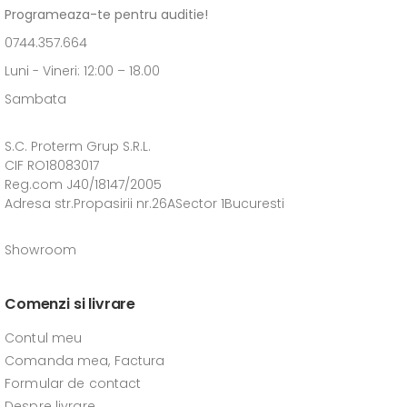
Programeaza-te pentru auditie!
0744.357.664
Luni - Vineri: 12:00 – 18.00
Sambata
S.C. Proterm Grup S.R.L.
CIF RO18083017
Reg.com J40/18147/2005
Adresa str.Propasirii nr.26ASector 1Bucuresti
Showroom
Comenzi si livrare
Contul meu
Comanda mea, Factura
Formular de contact
Despre livrare