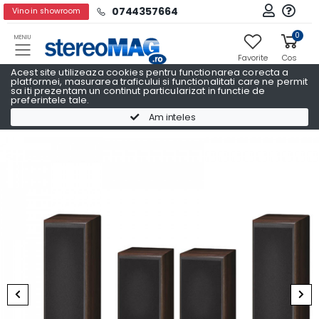
0744357664
Vino in showroom
0
MENIU
Favorite
Cos
Acest site utilizeaza cookies pentru functionarea corecta a
platformei, masurarea traficului si functionalitati care ne permit
sa iti prezentam un continut particularizat in functie de
preferintele tale.
Sisteme boxe 5.1
Sisteme boxe 5.1 MAGNAT
Am inteles