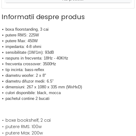
Informatii despre produs
boxa floorstanding, 3 cai
putere RMS: 225W
putere Max: 450W
impedanta: 4-8 ohmi
sensibilitate (1W/1m): 93dB
raspuns in frecventa: 18Hz - 40KHz
frecventa crossover: 3500Hz
tip incinta: bass-reflex
diametru woofer: 2 x 8"
diametru difuzor medii: 6.5”
dimensiuni: 267 x 1080 x 335 mm (WxHxD)
culori disponibile: black, mocca
pachetul contine 2 bucati
boxe bookshelf, 2 cai
putere RMS: 100w
putere Max: 200w