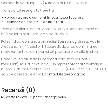
Comanda va ajunge în
24 de ore
prin Fan Courier.
Transportul este gratuit pentru:
- orice valoare a comenzii în localitatea București
- comenzi de peste 500 de lei în țară
Taxa de curierat pentru comenzi cu valoare mai mică de
500 de lei în restul țării este de 20 de lei.
Puteți ridica comanda din
sediul
Stereomag
din str. Vasile
Alecsandri nr. 14, sector 1, București, doar cu confirmarea
reprezentantului companiei că produsele se află în stoc.
Daca vrei să afli stadiul comenzii tale, intră în
Contul
meu
(link) sau ia legătura cu un
reprezentant Stereomag
la
numărul de call-center: 0744 357 664 (Luni-Vineri: 9.00-20.00)
sau pe adresa de email:
contact@stereomag.ro
.
Recenzii (0)
Nu exista review-uri pentru acest produs