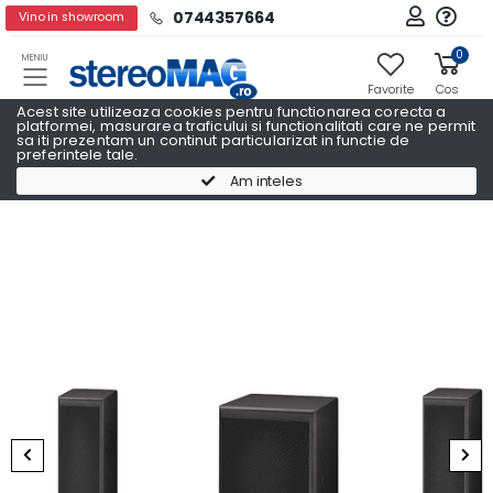
0744357664
Vino in showroom
0
MENIU
Favorite
Cos
Acest site utilizeaza cookies pentru functionarea corecta a
platformei, masurarea traficului si functionalitati care ne permit
sa iti prezentam un continut particularizat in functie de
preferintele tale.
Sisteme boxe 5.1
Sisteme boxe 5.1 MAGNAT
Am inteles