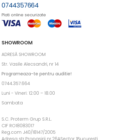
0744357664
Plati online securizate
SHOWROOM
ADRESĂ SHOWROOM
Str. Vasile Alecsandri, nr 14
Programeaza-te pentru auditie!
0744.357.664
Luni - Vineri: 12:00 – 18.00
Sambata
S.C. Proterm Grup S.R.L.
CIF RO18083017
Reg.com J40/18147/2005
Adresa str.Propasirii nr.26ASector 1Bucuresti