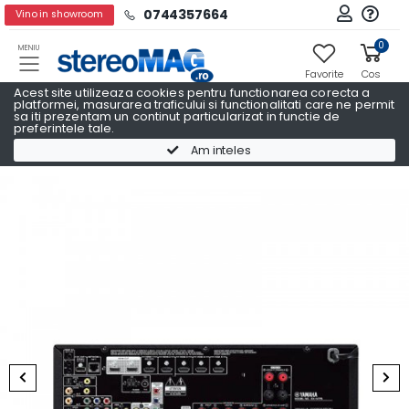
0744357664
Vino in showroom
0
MENIU
Favorite
Cos
Acest site utilizeaza cookies pentru functionarea corecta a
platformei, masurarea traficului si functionalitati care ne permit
sa iti prezentam un continut particularizat in functie de
preferintele tale.
Receivere AV
Receivere AV YAMAHA
Am inteles