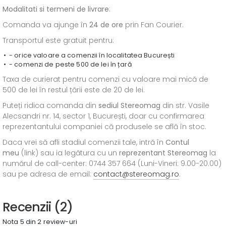
Modalitati si termeni de livrare
:
Comanda va ajunge în
24 de ore
prin Fan Courier.
Transportul este gratuit pentru:
- orice valoare a comenzii în localitatea București
- comenzi de peste 500 de lei în țară
Taxa de curierat pentru comenzi cu valoare mai mică de
500 de lei în restul țării este de 20 de lei.
Puteți ridica comanda din
sediul
Stereomag
din str. Vasile
Alecsandri nr. 14, sector 1, București, doar cu confirmarea
reprezentantului companiei că produsele se află în stoc.
Daca vrei să afli stadiul comenzii tale, intră în
Contul
meu
(link) sau ia legătura cu un
reprezentant Stereomag
la
numărul de call-center: 0744 357 664 (Luni-Vineri: 9.00-20.00)
sau pe adresa de email:
contact@stereomag.ro
.
Recenzii (2)
Nota 5 din 2 review-uri