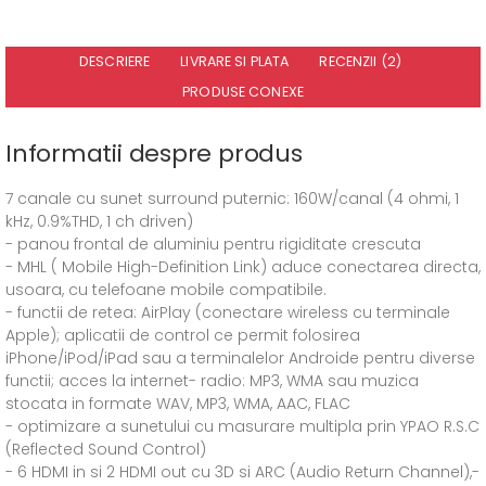
DESCRIERE
LIVRARE SI PLATA
RECENZII (2)
PRODUSE CONEXE
Informatii despre produs
7 canale cu sunet surround puternic: 160W/canal (4 ohmi, 1
kHz, 0.9%THD, 1 ch driven)
- panou frontal de aluminiu pentru rigiditate crescuta
- MHL ( Mobile High-Definition Link) aduce conectarea directa,
usoara, cu telefoane mobile compatibile.
- functii de retea: AirPlay (conectare wireless cu terminale
Apple); aplicatii de control ce permit folosirea
iPhone/iPod/iPad sau a terminalelor Androide pentru diverse
functii; acces la internet- radio: MP3, WMA sau muzica
stocata in formate WAV, MP3, WMA, AAC, FLAC
- optimizare a sunetului cu masurare multipla prin YPAO R.S.C
(Reflected Sound Control)
- 6 HDMI in si 2 HDMI out cu 3D si ARC (Audio Return Channel),-