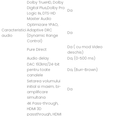
Dolby TrueHD, Dolby
Digital Plus,Dolby Pro
Da
Logic IIx, DTS-HD
Master Audio
Optimizare YPAO,
Caracteristici
Adaptive DRC
Da
audio
(Dynamic Range
Control)
Da ( cu mod Video
Pure Direct
deschis)
Audio delay
Da, (0-500 ms)
DAC 192kHz/24-bit
pentru toate
Da, (Burr-Brown)
canalele
Setarea volumului
initial si maxim; bi-
Da
amplificare
simultana
4K Pass-through,
HDMI 3D
passthrough, HDMI