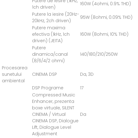
Putere de iesire (1kHz,
160W (4ohmi, 0.9% THD)
1ch driven)
Putere la iesire (20Hz-
95W (8ohmi, 0.09% THD)
20kHz, 2ch driven)
Putere maxima
efectiva (1kHz, 1ch
160W (8ohmi, 10% THD)
driven) (JEITA)
Putere
dinamica/canal
140/180/210/250W
(8/6/4/2 ohmi)
Procesarea
sunetului
CINEMA DSP
Da, 3D
ambiental
DSP Programe
17
Compressed Music
Enhancer, prezenta
boxe virtuale, SILENT
CINEMA / Virtual
Da
CINEMA DSP, Dialogue
Lift, Dialogue Level
Adjustment