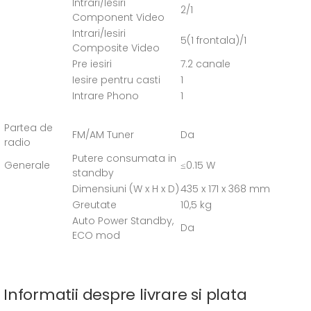
Intrari/Iesiri
2/1
Component Video
Intrari/Iesiri
5(1 frontala)/1
Composite Video
Pre iesiri
7.2 canale
Iesire pentru casti
1
Intrare Phono
1
Partea de
FM/AM Tuner
Da
radio
Putere consumata in
Generale
≤0.15 W
standby
Dimensiuni (W x H x D)
435 x 171 x 368 mm
Greutate
10,5 kg
Auto Power Standby,
Da
ECO mod
Informatii despre livrare si plata