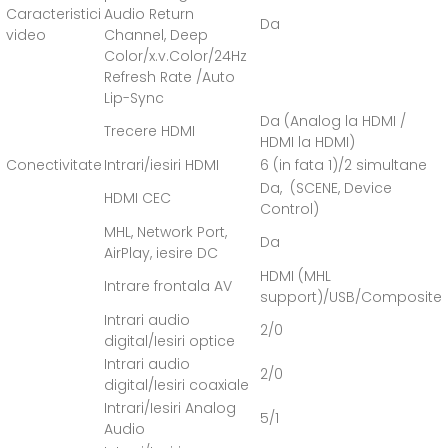
Caracteristici
Audio Return
Da
video
Channel, Deep
Color/x.v.Color/24Hz
Refresh Rate /Auto
Lip-Sync
Da (Analog la HDMI /
Trecere HDMI
HDMI la HDMI)
Conectivitate
Intrari/iesiri HDMI
6 (in fata 1)/2 simultane
Da, (SCENE, Device
HDMI CEC
Control)
MHL, Network Port,
Da
AirPlay, iesire DC
HDMI (MHL
Intrare frontala AV
support)/USB/Composite
Intrari audio
2/0
digital/Iesiri optice
Intrari audio
2/0
digital/Iesiri coaxiale
Intrari/Iesiri Analog
5/1
Audio