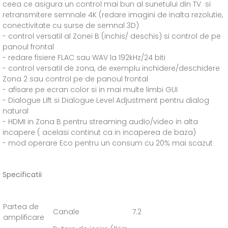
ceea ce asigura un control mai bun al sunetului din TV si
retransmitere semnale 4K (redare imagini de inalta rezolutie,
conectivitate cu surse de semnal 3D)
- control versatil al Zonei B (inchis/ deschis) si control de pe
panoul frontal
- redare fisiere FLAC sau WAV la 192kHz/24 biti
- control versatil de zona, de exemplu inchidere/deschidere
Zona 2 sau control pe de panoul frontal
- afisare pe ecran color si in mai multe limbi GUI
- Dialogue Lift si Dialogue Level Adjustment pentru dialog
natural
- HDMI in Zona B pentru streaming audio/video in alta
incapere ( acelasi continut ca in incaperea de baza)
- mod operare Eco pentru un consum cu 20% mai scazut
Specificatii
Partea de
Canale
7.2
amplificare