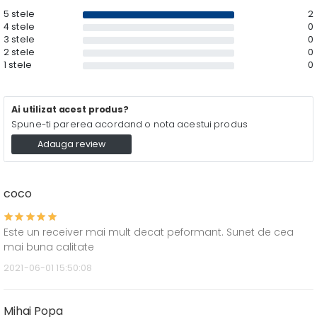
5 stele
2
4 stele
0
3 stele
0
2 stele
0
1 stele
0
Ai utilizat acest produs?
Spune-ti parerea acordand o nota acestui produs
Adauga review
coco
Este un receiver mai mult decat peformant. Sunet de cea
mai buna calitate
2021-06-01 15:50:08
Mihai Popa