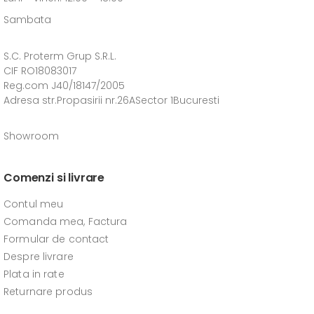
Sambata
S.C. Proterm Grup S.R.L.
CIF RO18083017
Reg.com J40/18147/2005
Adresa str.Propasirii nr.26ASector 1Bucuresti
Showroom
Comenzi si livrare
Contul meu
Comanda mea, Factura
Formular de contact
Despre livrare
Plata in rate
Returnare produs