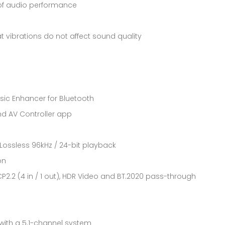
s of audio performance
 vibrations do not affect sound quality
ic Enhancer for Bluetooth
and AV Controller app
® Lossless 96kHz / 24-bit playback
on
HDCP2.2 (4 in / 1 out), HDR Video and BT.2020 pass-through
 with a 5.1-channel system