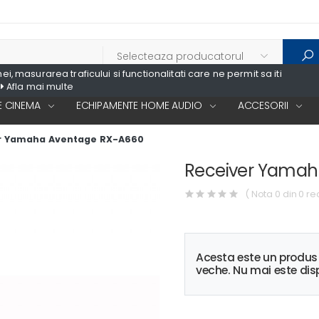
, masurarea traficului si functionalitati care ne permit sa iti
Afla mai multe
 CINEMA
ECHIPAMENTE HOME AUDIO
ACCESORII
r Yamaha Aventage RX-A660
Receiver Yamah
( Nota 0 din 0 re
Acesta este un produ
veche. Nu mai este disp