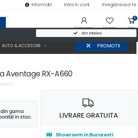
Informatii
Intra in cont
Inregistreaza-te
0
Contul meu
Favorite
Cos
Am inteles
AUTO & ACCESORII
PROMOTII
a Aventage RX-A660
cenzii )
s din gama
LIVRARE GRATUITA
onibil in stoc.
Showroom in Bucuresti