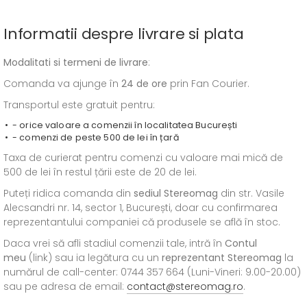
Informatii despre livrare si plata
Modalitati si termeni de livrare
:
Comanda va ajunge în
24 de ore
prin Fan Courier.
Transportul este gratuit pentru:
- orice valoare a comenzii în localitatea București
- comenzi de peste 500 de lei în țară
Taxa de curierat pentru comenzi cu valoare mai mică de
500 de lei în restul țării este de 20 de lei.
Puteți ridica comanda din
sediul
Stereomag
din str. Vasile
Alecsandri nr. 14, sector 1, București, doar cu confirmarea
reprezentantului companiei că produsele se află în stoc.
Daca vrei să afli stadiul comenzii tale, intră în
Contul
meu
(link) sau ia legătura cu un
reprezentant Stereomag
la
numărul de call-center: 0744 357 664 (Luni-Vineri: 9.00-20.00)
sau pe adresa de email:
contact@stereomag.ro
.