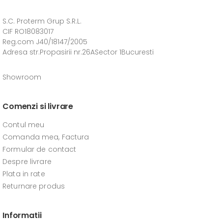
S.C. Proterm Grup S.R.L.
CIF RO18083017
Reg.com J40/18147/2005
Adresa str.Propasirii nr.26ASector 1Bucuresti
Showroom
Comenzi si livrare
Contul meu
Comanda mea, Factura
Formular de contact
Despre livrare
Plata in rate
Returnare produs
Informatii