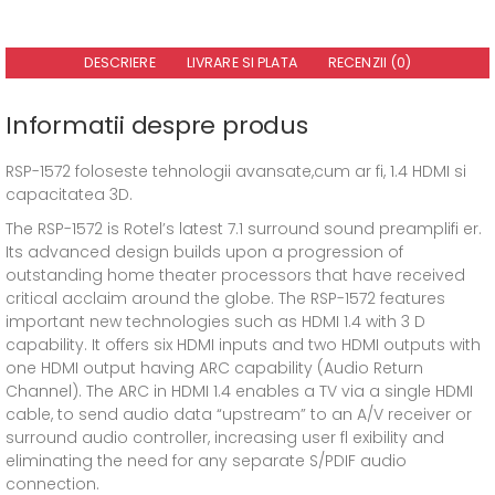
DESCRIERE
LIVRARE SI PLATA
RECENZII (0)
Informatii despre produs
RSP-1572 foloseste tehnologii avansate,cum ar fi, 1.4 HDMI si
capacitatea 3D.
The RSP-1572 is Rotel’s latest 7.1 surround sound preamplifi er.
Its advanced design builds upon a progression of
outstanding home theater processors that have received
critical acclaim around the globe. The RSP-1572 features
important new technologies such as HDMI 1.4 with 3 D
capability. It offers six HDMI inputs and two HDMI outputs with
one HDMI output having ARC capability (Audio Return
Channel). The ARC in HDMI 1.4 enables a TV via a single HDMI
cable, to send audio data “upstream” to an A/V receiver or
surround audio controller, increasing user fl exibility and
eliminating the need for any separate S/PDIF audio
connection.