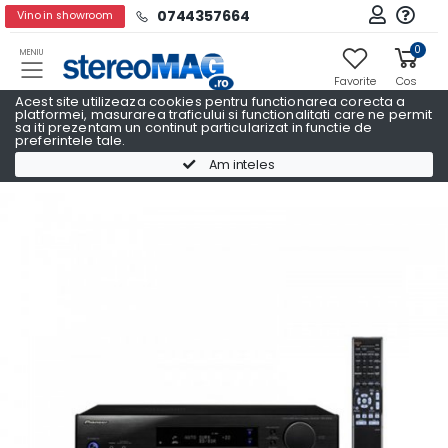
0744357664
Vino in showroom
0
MENIU
Favorite
Cos
Acest site utilizeaza cookies pentru functionarea corecta a
platformei, masurarea traficului si functionalitati care ne permit
sa iti prezentam un continut particularizat in functie de
preferintele tale.
Receivere AV
Receivere AV PIONEER
Am inteles