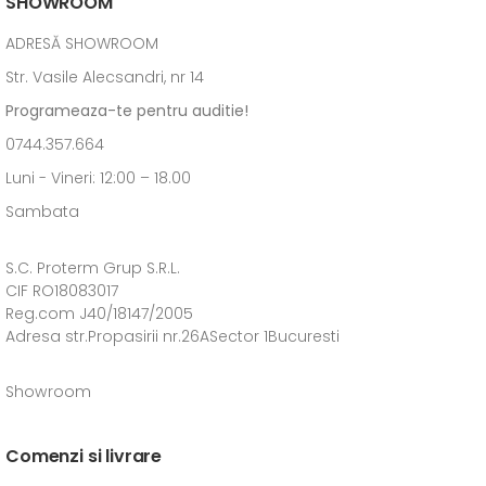
SHOWROOM
ADRESĂ SHOWROOM
Str. Vasile Alecsandri, nr 14
Programeaza-te pentru auditie!
0744.357.664
Luni - Vineri: 12:00 – 18.00
Sambata
S.C. Proterm Grup S.R.L.
CIF RO18083017
Reg.com J40/18147/2005
Adresa str.Propasirii nr.26ASector 1Bucuresti
Showroom
Comenzi si livrare