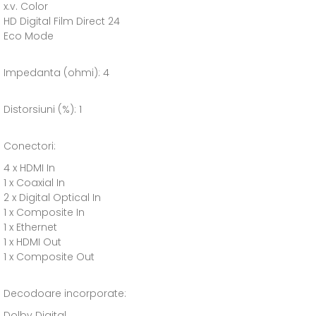
x.v. Color
HD Digital Film Direct 24
Eco Mode
Impedanta (ohmi): 4
Distorsiuni (%): 1
Conectori:
4 x HDMI In
1 x Coaxial In
2 x Digital Optical In
1 x Composite In
1 x Ethernet
1 x HDMI Out
1 x Composite Out
Decodoare incorporate:
Dolby Digital