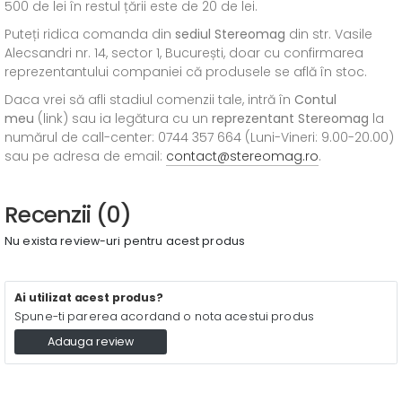
500 de lei în restul țării este de 20 de lei.
Puteți ridica comanda din
sediul
Stereomag
din str. Vasile
Alecsandri nr. 14, sector 1, București, doar cu confirmarea
reprezentantului companiei că produsele se află în stoc.
Daca vrei să afli stadiul comenzii tale, intră în
Contul
meu
(link) sau ia legătura cu un
reprezentant Stereomag
la
numărul de call-center: 0744 357 664 (Luni-Vineri: 9.00-20.00)
sau pe adresa de email:
contact@stereomag.ro
.
Recenzii (0)
Nu exista review-uri pentru acest produs
Ai utilizat acest produs?
Spune-ti parerea acordand o nota acestui produs
Adauga review