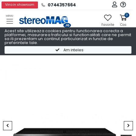
0744357664
Vino in showroom
0
MENIU
Favorite
Cos
Acest site utilizeaza cookies pentru functionarea corecta a
platformei, masurarea traficului si functionalitati care ne permit
sa iti prezentam un continut particularizat in functie de
preferintele tale.
Receivere AV
Receivere AV PIONEER
Am inteles