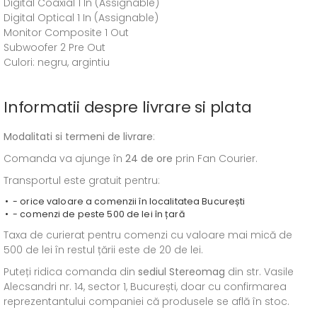
Digital Coaxial 1 In (Assignable)
Digital Optical 1 In (Assignable)
Monitor Composite 1 Out
Subwoofer 2 Pre Out
Culori: negru, argintiu
Informatii despre livrare si plata
Modalitati si termeni de livrare
:
Comanda va ajunge în
24 de ore
prin Fan Courier.
Transportul este gratuit pentru:
- orice valoare a comenzii în localitatea București
- comenzi de peste 500 de lei în țară
Taxa de curierat pentru comenzi cu valoare mai mică de
500 de lei în restul țării este de 20 de lei.
Puteți ridica comanda din
sediul
Stereomag
din str. Vasile
Alecsandri nr. 14, sector 1, București, doar cu confirmarea
reprezentantului companiei că produsele se află în stoc.