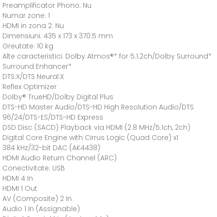
Preamplificator Phono: Nu
Numar zone: 1
HDMI in zona 2: Nu
Dimensiuni: 435 x 173 x 370.5 mm
Greutate: 10 kg
Alte caracteristici: Dolby Atmos®* for 5.1.2ch/Dolby Surround*
Surround Enhancer*
DTS:X/DTS Neural:X
Reflex Optimizer
Dolby® TrueHD/Dolby Digital Plus
DTS-HD Master Audio/DTS-HD High Resolution Audio/DTS
96/24/DTS-ES/DTS-HD Express
DSD Disc (SACD) Playback via HDMI (2.8 MHz/5.1ch, 2ch)
Digital Core Engine with Cirrus Logic (Quad Core) x1
384 kHz/32-bit DAC (AK4438)
HDMI Audio Return Channel (ARC)
Conectivitate: USB
HDMI 4 In
HDMI 1 Out
AV (Composite) 2 In
Audio 1 In (Assignable)