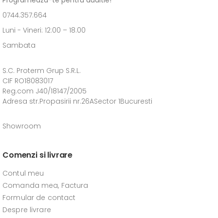
Programeaza-te pentru auditie!
0744.357.664
Luni - Vineri: 12:00 – 18.00
Sambata
S.C. Proterm Grup S.R.L.
CIF RO18083017
Reg.com J40/18147/2005
Adresa str.Propasirii nr.26ASector 1Bucuresti
Showroom
Comenzi si livrare
Contul meu
Comanda mea, Factura
Formular de contact
Despre livrare