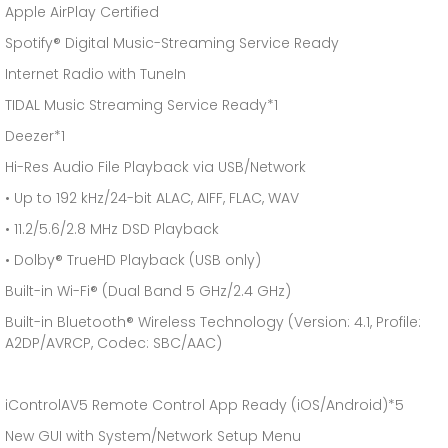
Apple AirPlay Certified
Spotify® Digital Music-Streaming Service Ready
Internet Radio with TuneIn
TIDAL Music Streaming Service Ready*1
Deezer*1
Hi-Res Audio File Playback via USB/Network
• Up to 192 kHz/24-bit ALAC, AIFF, FLAC, WAV
• 11.2/5.6/2.8 MHz DSD Playback
• Dolby® TrueHD Playback (USB only)
Built-in Wi-Fi® (Dual Band 5 GHz/2.4 GHz)
Built-in Bluetooth® Wireless Technology (Version: 4.1, Profile:
A2DP/AVRCP, Codec: SBC/AAC)
iControlAV5 Remote Control App Ready (iOS/Android)*5
New GUI with System/Network Setup Menu