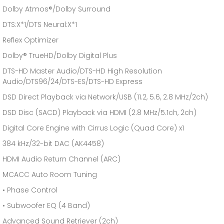
Dolby Atmos®/Dolby Surround
DTS:X*1/DTS Neural:X*1
Reflex Optimizer
Dolby® TrueHD/Dolby Digital Plus
DTS-HD Master Audio/DTS-HD High Resolution
Audio/DTS96/24/DTS-ES/DTS-HD Express
DSD Direct Playback via Network/USB (11.2, 5.6, 2.8 MHz/2ch)
DSD Disc (SACD) Playback via HDMI (2.8 MHz/5.1ch, 2ch)
Digital Core Engine with Cirrus Logic (Quad Core) x1
384 kHz/32-bit DAC (AK4458)
HDMI Audio Return Channel (ARC)
MCACC Auto Room Tuning
• Phase Control
• Subwoofer EQ (4 Band)
Advanced Sound Retriever (2ch)