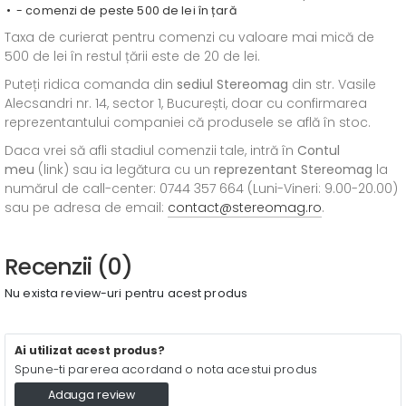
- comenzi de peste 500 de lei în țară
Taxa de curierat pentru comenzi cu valoare mai mică de
500 de lei în restul țării este de 20 de lei.
Puteți ridica comanda din
sediul
Stereomag
din str. Vasile
Alecsandri nr. 14, sector 1, București, doar cu confirmarea
reprezentantului companiei că produsele se află în stoc.
Daca vrei să afli stadiul comenzii tale, intră în
Contul
meu
(link) sau ia legătura cu un
reprezentant Stereomag
la
numărul de call-center: 0744 357 664 (Luni-Vineri: 9.00-20.00)
sau pe adresa de email:
contact@stereomag.ro
.
Recenzii (0)
Nu exista review-uri pentru acest produs
Ai utilizat acest produs?
Spune-ti parerea acordand o nota acestui produs
Adauga review