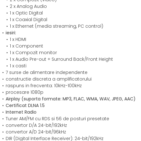
2 x Analog Audio
1 x Optic Digital
1 x Coaxial Digital
1 x Ethernet (media streaming, PC control)
iesiri:
1 x HDMI
1 x Component
1 x Compozit monitor
1 x Audio Pre-out + Surround Back/Front Height
1 x casti
7 surse de alimentare independente
constructie discreta a amplificatorului
raspuns in frecventa: 10kHz-100kHz
procesare 1080p
Airplay (suporta formate: MP3, FLAC, WMA, WAV, JPEG, AAC)
Certificat DLNA 1.5
Internet Radio
Tuner AM/FM cu RDS si 56 de posturi presetate
convertor D/A 24-bit/192kHz
convertor A/D 24-bit/96kHz
DIR (Digital Interface Receiver): 24-bit/192kHz