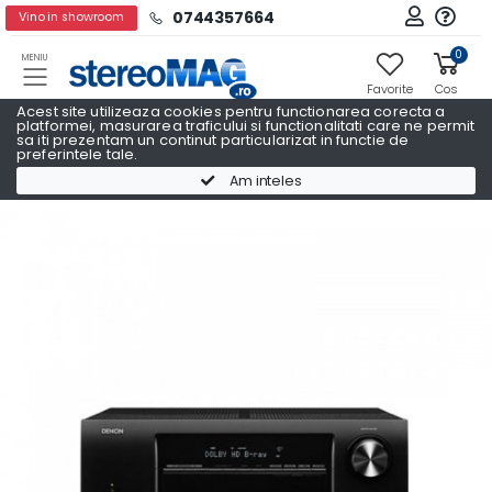
0744357664
Vino in showroom
0
MENIU
Favorite
Cos
Acest site utilizeaza cookies pentru functionarea corecta a
platformei, masurarea traficului si functionalitati care ne permit
sa iti prezentam un continut particularizat in functie de
preferintele tale.
Receivere AV
Receivere AV DENON
Am inteles