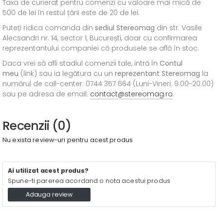
Taxa de curierat pentru comenzi cu valoare mai mică de
500 de lei în restul țării este de 20 de lei.
Puteți ridica comanda din
sediul
Stereomag
din str. Vasile
Alecsandri nr. 14, sector 1, București, doar cu confirmarea
reprezentantului companiei că produsele se află în stoc.
Daca vrei să afli stadiul comenzii tale, intră în
Contul
meu
(link) sau ia legătura cu un
reprezentant Stereomag
la
numărul de call-center: 0744 357 664 (Luni-Vineri: 9.00-20.00)
sau pe adresa de email:
contact@stereomag.ro
.
Recenzii (0)
Nu exista review-uri pentru acest produs
Ai utilizat acest produs?
Spune-ti parerea acordand o nota acestui produs
Adauga review