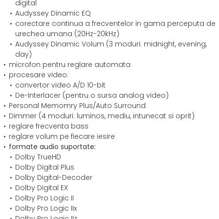
digital
Audyssey Dinamic EQ
corectare continua a frecventelor in gama perceputa de
urechea umana (20Hz-20kHz)
Audyssey Dinamic Volum (3 moduri: midnight, evening,
day)
microfon pentru reglare automata
procesare video:
convertor video A/D 10-bit
De-Interlacer (pentru o sursa analog video)
Personal Memomry Plus/Auto Surround
Dimmer (4 moduri: luminos, mediu, intunecat si oprit)
reglare frecventa bass
reglare volum pe fiecare iesire
formate audio suportate:
Dolby TrueHD
Dolby Digital Plus
Dolby Digital-Decoder
Dolby Digital EX
Dolby Pro Logic II
Dolby Pro Logic IIx
Dolby Pro Logic IIz