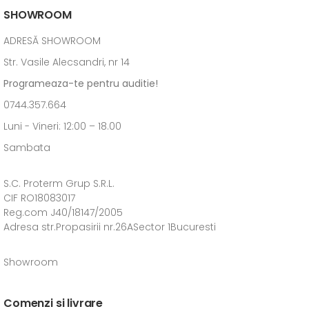
SHOWROOM
ADRESĂ SHOWROOM
Str. Vasile Alecsandri, nr 14
Programeaza-te pentru auditie!
0744.357.664
Luni - Vineri: 12:00 – 18.00
Sambata
S.C. Proterm Grup S.R.L.
CIF RO18083017
Reg.com J40/18147/2005
Adresa str.Propasirii nr.26ASector 1Bucuresti
Showroom
Comenzi si livrare