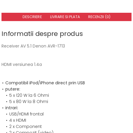
DESCRIERE
LIVRARE SI PLATA
RECENZII (0)
Informatii despre produs
Receiver AV 5.1 Denon AVR-1713
HDMI versiunea 1.4a
Compatibil iPod/iPhone direct prin USB
putere:
5 x 120 W la 6 Ohmi
5 x 80 W la 8 Ohmi
intrari:
USB/HDMI frontal
4 x HDMI
2 x Component
2 x Compozit (video)