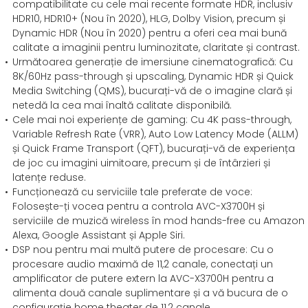
compatibilitate cu cele mai recente formate HDR, inclusiv
HDR10, HDR10+ (Nou în 2020), HLG, Dolby Vision, precum și
Dynamic HDR (Nou în 2020) pentru a oferi cea mai bună
calitate a imaginii pentru luminozitate, claritate și contrast.
Următoarea generație de imersiune cinematografică: Cu
8K/60Hz pass-through și upscaling, Dynamic HDR și Quick
Media Switching (QMS), bucurați-vă de o imagine clară și
netedă la cea mai înaltă calitate disponibilă.
Cele mai noi experiențe de gaming: Cu 4K pass-through,
Variable Refresh Rate (VRR), Auto Low Latency Mode (ALLM)
și Quick Frame Transport (QFT), bucurați-vă de experiența
de joc cu imagini uimitoare, precum și de întârzieri și
latențe reduse.
Funcționează cu serviciile tale preferate de voce:
Folosește-ți vocea pentru a controla AVC-X3700H și
serviciile de muzică wireless în mod hands-free cu Amazon
Alexa, Google Assistant și Apple Siri.
DSP nou pentru mai multă putere de procesare: Cu o
procesare audio maximă de 11,2 canale, conectați un
amplificator de putere extern la AVC-X3700H pentru a
alimenta două canale suplimentare și a vă bucura de o
configurație home theater de 11,2 canale.