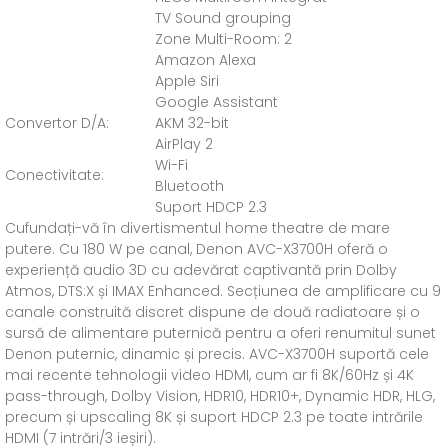
TV Sound grouping
Zone Multi-Room: 2
Amazon Alexa
Apple Siri
Google Assistant
Convertor D/A:
AKM 32-bit
AirPlay 2
Wi-Fi
Conectivitate:
Bluetooth
Suport HDCP 2.3
Cufundați-vă în divertismentul home theatre de mare
putere. Cu 180 W pe canal, Denon AVC-X3700H oferă o
experiență audio 3D cu adevărat captivantă prin Dolby
Atmos, DTS:X și IMAX Enhanced. Secțiunea de amplificare cu 9
canale construită discret dispune de două radiatoare și o
sursă de alimentare puternică pentru a oferi renumitul sunet
Denon puternic, dinamic și precis. AVC-X3700H suportă cele
mai recente tehnologii video HDMI, cum ar fi 8K/60Hz și 4K
pass-through, Dolby Vision, HDR10, HDR10+, Dynamic HDR, HLG,
precum și upscaling 8K și suport HDCP 2.3 pe toate intrările
HDMI (7 intrări/3 ieșiri).