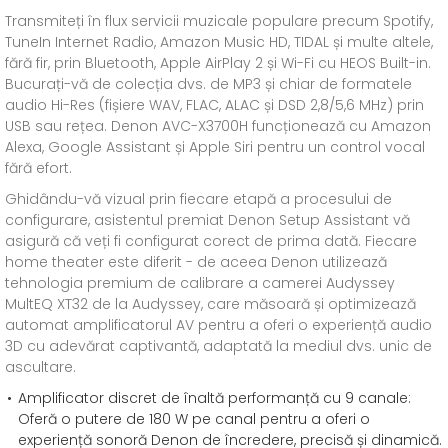
Transmiteți în flux servicii muzicale populare precum Spotify,
TuneIn Internet Radio, Amazon Music HD, TIDAL și multe altele,
fără fir, prin Bluetooth, Apple AirPlay 2 și Wi-Fi cu HEOS Built-in.
Bucurați-vă de colecția dvs. de MP3 și chiar de formatele
audio Hi-Res (fișiere WAV, FLAC, ALAC și DSD 2,8/5,6 MHz) prin
USB sau rețea. Denon AVC-X3700H funcționează cu Amazon
Alexa, Google Assistant și Apple Siri pentru un control vocal
fără efort.
Ghidându-vă vizual prin fiecare etapă a procesului de
configurare, asistentul premiat Denon Setup Assistant vă
asigură că veți fi configurat corect de prima dată. Fiecare
home theater este diferit - de aceea Denon utilizează
tehnologia premium de calibrare a camerei Audyssey
MultEQ XT32 de la Audyssey, care măsoară și optimizează
automat amplificatorul AV pentru a oferi o experiență audio
3D cu adevărat captivantă, adaptată la mediul dvs. unic de
ascultare.
Amplificator discret de înaltă performanță cu 9 canale:
Oferă o putere de 180 W pe canal pentru a oferi o
experiență sonoră Denon de încredere, precisă și dinamică.