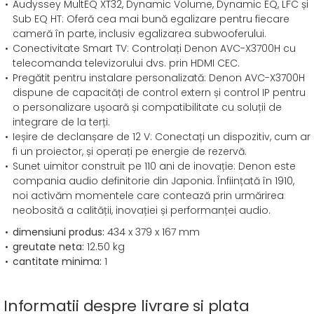
Audyssey MultEQ XT32, Dynamic Volume, Dynamic EQ, LFC și
Sub EQ HT: Oferă cea mai bună egalizare pentru fiecare
cameră în parte, inclusiv egalizarea subwooferului.
Conectivitate Smart TV: Controlați Denon AVC-X3700H cu
telecomanda televizorului dvs. prin HDMI CEC.
Pregătit pentru instalare personalizată: Denon AVC-X3700H
dispune de capacități de control extern și control IP pentru
o personalizare ușoară și compatibilitate cu soluții de
integrare de la terți.
Ieșire de declanșare de 12 V: Conectați un dispozitiv, cum ar
fi un proiector, și operați pe energie de rezervă.
Sunet uimitor construit pe 110 ani de inovație: Denon este
compania audio definitorie din Japonia. Înființată în 1910,
noi activăm momentele care contează prin urmărirea
neobosită a calității, inovației și performanței audio.
dimensiuni produs:
434 x 379 x 167 mm
greutate neta:
12.50 kg
cantitate minima:
1
Informatii despre livrare si plata