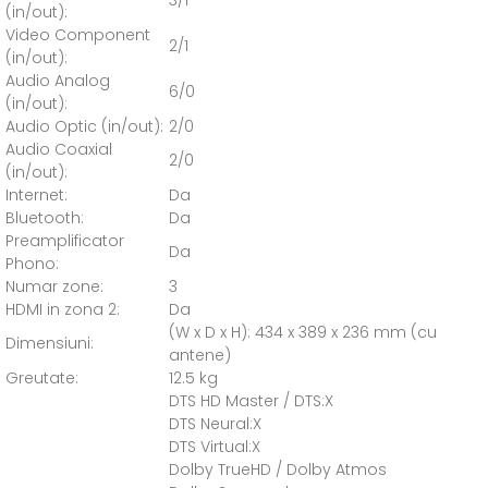
3/1
(in/out):
Video Component
2/1
(in/out):
Audio Analog
6/0
(in/out):
Audio Optic (in/out):
2/0
Audio Coaxial
2/0
(in/out):
Internet:
Da
Bluetooth:
Da
Preamplificator
Da
Phono:
Numar zone:
3
HDMI in zona 2:
Da
(W x D x H): 434 x 389 x 236 mm (cu
Dimensiuni:
antene)
Greutate:
12.5 kg
DTS HD Master / DTS:X
DTS Neural:X
DTS Virtual:X
Dolby TrueHD / Dolby Atmos