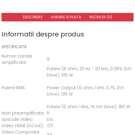
DESCRIERE
LIVRARE SI PLATA
RECENZII (0)
Informatii despre produs
SPECIFICATII:
Numar canale
9
amplificate:
Putere (8 ohm, 20 Hz - 20 kHz, 0.08% 2ch
Drive): 105 W
Putere RMS:
Power Output (6 ohm, 1 kHz, 0.7% 2ch
Drive): 135 W
Putere (6 ohm, 1 kHz, 1% 1ch Drive): 180 W
Iesiri preamplificate:
11
Upscale Video:
Da
Video HDMI (in/out):
7/3
Video Composite