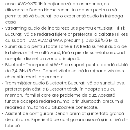
case. AVC-X3700H funcționează, de asemenea, cu
difuzoarele Denon Home recent introduse pentru a vă
permite să vă bucurați de o experiență audio în întreaga
casă.
Streaming audio de înaltă rezoluție pentru entuziaștii Hi-Fi:
Bucurați-vă de redarea fișierelor preferate la calitate Hi-Res
cu suport FLAC, ALAC și WAV, precum și DSD 2,8/5,6 MHz.
Sunet audio pentru toate zonele TV: Redă sunetul audio de
la televizor într-o altă zonă, fără a pierde sunetul surround
complet discret din zona principală.
Bluetooth încorporat și Wi-Fi cu suport pentru bandă dublă
de 2,4 GHz/5 GHz: Conectivitate solidă la rețeaua wireless
chiar și în medii aglomerate.
Transmițător audio Bluetooth: Bucurați-vă de sunetul dvs.
preferat prin căștile Bluetooth târziu în noapte sau cu
membrul familiei care are probleme de auz. Această
funcție acceptă redarea numai prin Bluetooth, precum și
redarea simultană cu difuzoarele conectate.
Asistent de configurare Denon premiat și interfață grafică
de utilizator: Experiență de configurare ușoară și intuitivă din
fabrică.