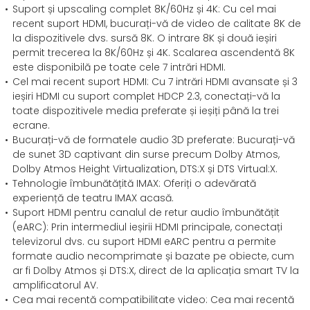
Suport și upscaling complet 8K/60Hz și 4K: Cu cel mai
recent suport HDMI, bucurați-vă de video de calitate 8K de
la dispozitivele dvs. sursă 8K. O intrare 8K și două ieșiri
permit trecerea la 8K/60Hz și 4K. Scalarea ascendentă 8K
este disponibilă pe toate cele 7 intrări HDMI.
Cel mai recent suport HDMI: Cu 7 intrări HDMI avansate și 3
ieșiri HDMI cu suport complet HDCP 2.3, conectați-vă la
toate dispozitivele media preferate și ieșiți până la trei
ecrane.
Bucurați-vă de formatele audio 3D preferate: Bucurați-vă
de sunet 3D captivant din surse precum Dolby Atmos,
Dolby Atmos Height Virtualization, DTS:X și DTS Virtual:X.
Tehnologie îmbunătățită IMAX: Oferiți o adevărată
experiență de teatru IMAX acasă.
Suport HDMI pentru canalul de retur audio îmbunătățit
(eARC): Prin intermediul ieșirii HDMI principale, conectați
televizorul dvs. cu suport HDMI eARC pentru a permite
formate audio necomprimate și bazate pe obiecte, cum
ar fi Dolby Atmos și DTS:X, direct de la aplicația smart TV la
amplificatorul AV.
Cea mai recentă compatibilitate video: Cea mai recentă