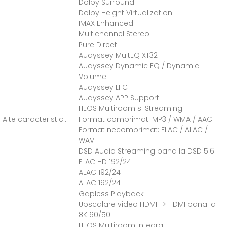
Dolby Surround
Dolby Height Virtualization
IMAX Enhanced
Multichannel Stereo
Pure Direct
Audyssey MultEQ XT32
Audyssey Dynamic EQ / Dynamic
Volume
Audyssey LFC
Audyssey APP Support
HEOS Multiroom si Streaming
Alte caracteristici:
Format comprimat: MP3 / WMA / AAC
Format necomprimat: FLAC / ALAC /
WAV
DSD Audio Streaming pana la DSD 5.6
FLAC HD 192/24
ALAC 192/24
ALAC 192/24
Gapless Playback
Upscalare video HDMI -> HDMI pana la
8K 60/50
HEOS Multiroom integrat