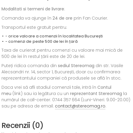
Modalitati si termeni de livrare
:
Comanda va ajunge în
24 de ore
prin Fan Courier.
Transportul este gratuit pentru:
- orice valoare a comenzii în localitatea București
- comenzi de peste 500 de lei în țară
Taxa de curierat pentru comenzi cu valoare mai mică de
500 de lei în restul țării este de 20 de lei.
Puteți ridica comanda din
sediul
Stereomag
din str. Vasile
Alecsandri nr. 14, sector 1, București, doar cu confirmarea
reprezentantului companiei că produsele se află în stoc.
Daca vrei să afli stadiul comenzii tale, intră în
Contul
meu
(link) sau ia legătura cu un
reprezentant Stereomag
la
numărul de call-center: 0744 357 664 (Luni-Vineri: 9.00-20.00)
sau pe adresa de email:
contact@stereomag.ro
.
Recenzii (0)