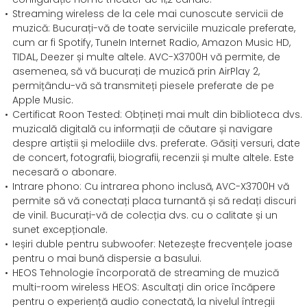
Streaming wireless de la cele mai cunoscute servicii de
muzică: Bucurați-vă de toate serviciile muzicale preferate,
cum ar fi Spotify, TuneIn Internet Radio, Amazon Music HD,
TIDAL, Deezer și multe altele. AVC-X3700H vă permite, de
asemenea, să vă bucurați de muzică prin AirPlay 2,
permițându-vă să transmiteți piesele preferate de pe
Apple Music.
Certificat Roon Tested: Obțineți mai mult din biblioteca dvs.
muzicală digitală cu informații de căutare și navigare
despre artiștii și melodiile dvs. preferate. Găsiți versuri, date
de concert, fotografii, biografii, recenzii și multe altele. Este
necesară o abonare.
Intrare phono: Cu intrarea phono inclusă, AVC-X3700H vă
permite să vă conectați placa turnantă și să redați discuri
de vinil. Bucurați-vă de colecția dvs. cu o calitate și un
sunet excepționale.
Ieșiri duble pentru subwoofer: Netezește frecvențele joase
pentru o mai bună dispersie a basului.
HEOS Tehnologie încorporată de streaming de muzică
multi-room wireless HEOS: Ascultați din orice încăpere
pentru o experiență audio conectată, la nivelul întregii