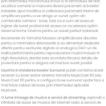
prin intermediul microfonului inclus si al semnalului de test
acustica camerei si masoara diversi parametri ai boxelor
instalate, apoi modifica si calibreaza parametrii interni de
amplificare pentru a se atinge un sunet optim din
combinatia camera - boxe. Este ca si cum ati avea un
inginer de sunet profesionist acasa ce va seteaza optim
sistemul Home Cinema pentru un sunet perfect balansat.
Receiverele AV Yamaha folosesc amplificatoare discrete
pentru a minimaliza distorsiunile si au alimentari dedicate
diferite pentru sectiunile digitala si analogica, DAC-uri de
inalta performanta pentru reproducerea muzicii inclusiv in
High-Resolution, atentie este acordata fiecarui detaliu de
proiectare pentru a asigura cel mai bun sunet posibil.
Usurinta in instalarea boxelor Surround:
puteti combina acest
receiver cu boxe active wireless Yamaha MusicCast 50 sau
MusicCast 20 pentru a configura boxe surround spate fara a
mai folosi cabluri de boxe, prin intermediul aplicatiei
Musicast.
O lume intreaga de muzica si servicii de streaming:
explorati o
infinitate de surse de muzica din internet radio si servicii de