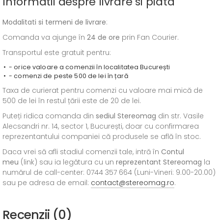
Informatii despre livrare si plata
Modalitati si termeni de livrare
:
Comanda va ajunge în
24 de ore
prin Fan Courier.
Transportul este gratuit pentru:
- orice valoare a comenzii în localitatea București
- comenzi de peste 500 de lei în țară
Taxa de curierat pentru comenzi cu valoare mai mică de
500 de lei în restul țării este de 20 de lei.
Puteți ridica comanda din
sediul
Stereomag
din str. Vasile
Alecsandri nr. 14, sector 1, București, doar cu confirmarea
reprezentantului companiei că produsele se află în stoc.
Daca vrei să afli stadiul comenzii tale, intră în
Contul
meu
(link) sau ia legătura cu un
reprezentant Stereomag
la
numărul de call-center: 0744 357 664 (Luni-Vineri: 9.00-20.00)
sau pe adresa de email:
contact@stereomag.ro
.
Recenzii (0)