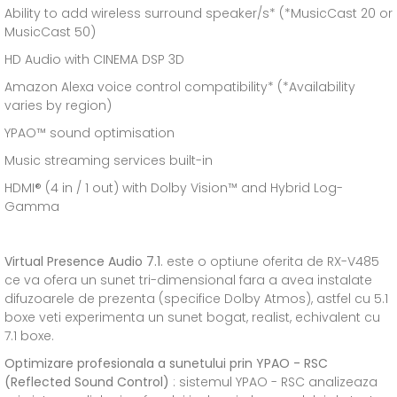
Ability to add wireless surround speaker/s* (*MusicCast 20 or
MusicCast 50)
HD Audio with CINEMA DSP 3D
Amazon Alexa voice control compatibility* (*Availability
varies by region)
YPAO™ sound optimisation
Music streaming services built-in
HDMI® (4 in / 1 out) with Dolby Vision™ and Hybrid Log-
Gamma
Virtual Presence Audio 7.1
. este o optiune oferita de RX-V485
ce va ofera un sunet tri-dimensional fara a avea instalate
difuzoarele de prezenta (specifice Dolby Atmos), astfel cu 5.1
boxe veti experimenta un sunet bogat, realist, echivalent cu
7.1 boxe.
Optimizare profesionala a sunetului prin YPAO - RSC
(Reflected Sound Control)
: sistemul YPAO - RSC analizeaza