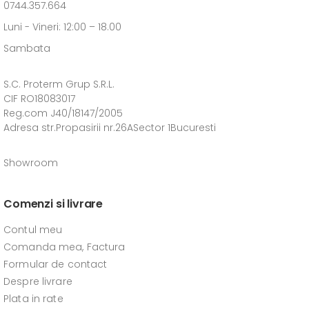
0744.357.664
Luni - Vineri: 12:00 – 18.00
Sambata
S.C. Proterm Grup S.R.L.
CIF RO18083017
Reg.com J40/18147/2005
Adresa str.Propasirii nr.26ASector 1Bucuresti
Showroom
Comenzi si livrare
Contul meu
Comanda mea, Factura
Formular de contact
Despre livrare
Plata in rate