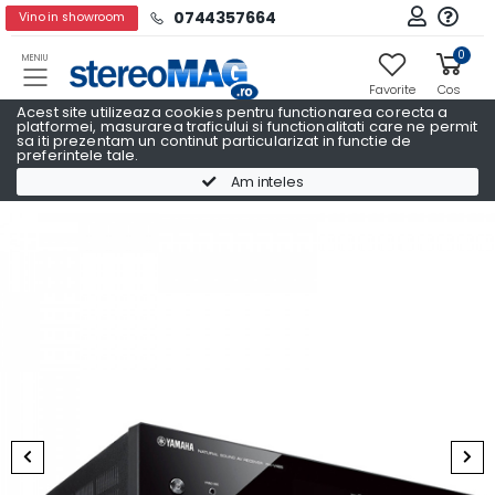
0744357664
Vino in showroom
0
MENIU
Favorite
Cos
Acest site utilizeaza cookies pentru functionarea corecta a
platformei, masurarea traficului si functionalitati care ne permit
sa iti prezentam un continut particularizat in functie de
preferintele tale.
Receivere AV
Receivere AV YAMAHA
Am inteles