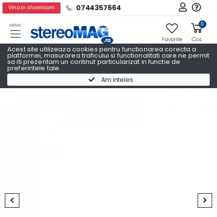
0744357664
Vino in showroom
0
MENIU
Favorite
Cos
Acest site utilizeaza cookies pentru functionarea corecta a
platformei, masurarea traficului si functionalitati care ne permit
sa iti prezentam un continut particularizat in functie de
preferintele tale.
Receivere AV
Receivere AV YAMAHA
Am inteles