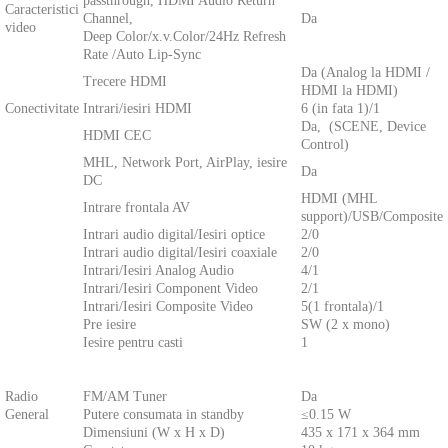
passthrough, HDMI Audio Return
Caracteristici
Channel,
Da
video
Deep Color/x.v.Color/24Hz Refresh
Rate /Auto Lip-Sync
Da (Analog la HDMI /
Trecere HDMI
HDMI la HDMI)
Conectivitate
Intrari/iesiri HDMI
6 (in fata 1)/1
Da, (SCENE, Device
HDMI CEC
Control)
MHL, Network Port, AirPlay, iesire
Da
DC
HDMI (MHL
Intrare frontala AV
support)/USB/Composite
Intrari audio digital/Iesiri optice
2/0
Intrari audio digital/Iesiri coaxiale
2/0
Intrari/Iesiri Analog Audio
4/1
Intrari/Iesiri Component Video
2/1
Intrari/Iesiri Composite Video
5(1 frontala)/1
Pre iesire
SW (2 x mono)
Iesire pentru casti
1
Radio
FM/AM Tuner
Da
General
Putere consumata in standby
≤0.15 W
Dimensiuni (W x H x D)
435 x 171 x 364 mm