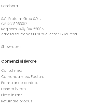
Sambata
S.C. Proterm Grup S.R.L.
CIF RO18083017
Reg.com J40/18147/2005
Adresa str.Propasirii nr.26ASector 1Bucuresti
Showroom
Comenzi si livrare
Contul meu
Comanda mea, Factura
Formular de contact
Despre livrare
Plata in rate
Returnare produs