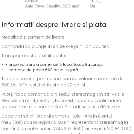
Greutate
10 kg
Auto Power Standby, ECO mod
Da
Informatii despre livrare si plata
Modalitati si termeni de livrare
:
Comanda va ajunge în
24 de ore
prin Fan Courier.
Transportul este gratuit pentru:
- orice valoare a comenzii în localitatea București
- comenzi de peste 500 de lei în țară
Taxa de curierat pentru comenzi cu valoare mai mică de
500 de lei în restul țării este de 20 de lei.
Puteți ridica comanda din
sediul
Stereomag
din str. Vasile
Alecsandri nr. 14, sector 1, București, doar cu confirmarea
reprezentantului companiei că produsele se află în stoc.
Daca vrei să afli stadiul comenzii tale, intră în
Contul
meu
(link) sau ia legătura cu un
reprezentant Stereomag
la
numărul de call-center: 0744 357 664 (Luni-Vineri: 9.00-20.00)