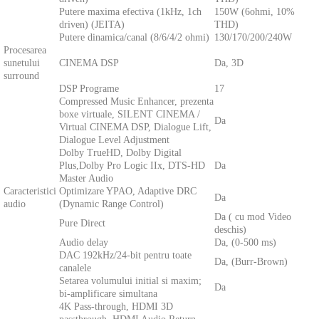
Putere maxima efectiva (1kHz, 1ch
150W (6ohmi, 10%
driven) (JEITA)
THD)
Putere dinamica/canal (8/6/4/2 ohmi)
130/170/200/240W
Procesarea
sunetului
CINEMA DSP
Da, 3D
surround
DSP Programe
17
Compressed Music Enhancer, prezenta
boxe virtuale, SILENT CINEMA /
Da
Virtual CINEMA DSP, Dialogue Lift,
Dialogue Level Adjustment
Dolby TrueHD, Dolby Digital
Plus,Dolby Pro Logic IIx, DTS-HD
Da
Master Audio
Caracteristici
Optimizare YPAO, Adaptive DRC
Da
audio
(Dynamic Range Control)
Da ( cu mod Video
Pure Direct
deschis)
Audio delay
Da, (0-500 ms)
DAC 192kHz/24-bit pentru toate
Da, (Burr-Brown)
canalele
Setarea volumului initial si maxim;
Da
bi-amplificare simultana
4K Pass-through, HDMI 3D