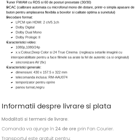
Tuner FM/AM cu RDS si 60 de posturi presetate (30/30)
DCAC (calibrare automata cu microfonul mono din dotare, printr-o simpla apasare de
buton pentru amplasarea flexibila a boxelor si calitate optima a sunetului)
Decodare format:
LPCM rpin HDMI: 2 ch/5.1ch
Dolby Digital
Dolby Dual Mono
Dolby Prologic II
Caracteristici video:
1080p,1080/24p
x.v.Colour,Deep Color si 24 True Cinema (regleaza setarile imaginii cu
interoperabilitate pentru a face filmele sa arate la fel de autentic ca si originalul)
sincronizare AV (fix)
Caracteristici generale:
dimensiuni: 430 x 157.5 x 322 mm
telecomanda inclusa: RM-AAU074
temporizator pentru oprire
panou turnat,negru
Informatii despre livrare si plata
Modalitati si termeni de livrare
:
Comanda va ajunge în
24 de ore
prin Fan Courier.
Transportul este gratuit pentru: