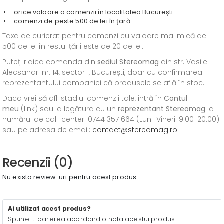
- orice valoare a comenzii în localitatea București
- comenzi de peste 500 de lei în țară
Taxa de curierat pentru comenzi cu valoare mai mică de
500 de lei în restul țării este de 20 de lei.
Puteți ridica comanda din
sediul
Stereomag
din str. Vasile
Alecsandri nr. 14, sector 1, București, doar cu confirmarea
reprezentantului companiei că produsele se află în stoc.
Daca vrei să afli stadiul comenzii tale, intră în
Contul
meu
(link) sau ia legătura cu un
reprezentant Stereomag
la
numărul de call-center: 0744 357 664 (Luni-Vineri: 9.00-20.00)
sau pe adresa de email:
contact@stereomag.ro
.
Recenzii (0)
Nu exista review-uri pentru acest produs
Ai utilizat acest produs?
Spune-ti parerea acordand o nota acestui produs