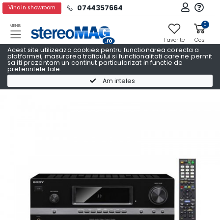
0744357664
Vino in showroom
0
MENIU
Favorite
Cos
Acest site utilizeaza cookies pentru functionarea corecta a
platformei, masurarea traficului si functionalitati care ne permit
sa iti prezentam un continut particularizat in functie de
preferintele tale.
Receivere AV
Receivere AV SONY
Am inteles