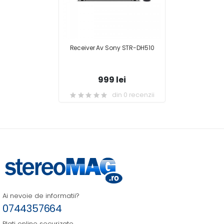
Receiver Av Sony STR-DH510
999 lei
din 0 recenzii
Ai nevoie de informatii?
0744357664
Plati online securizate