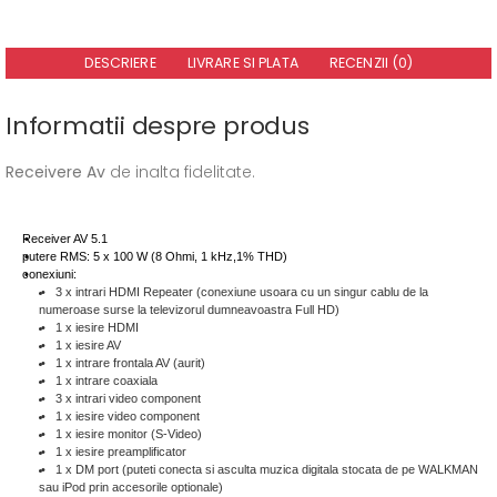
DESCRIERE
LIVRARE SI PLATA
RECENZII (0)
Informatii despre produs
Receivere Av
de inalta fidelitate.
Receiver AV 5.1
putere RMS: 5 x 100 W (8 Ohmi, 1 kHz,1% THD)
conexiuni:
3 x intrari HDMI Repeater (conexiune usoara cu un singur cablu de la
numeroase surse la televizorul dumneavoastra Full HD)
1 x iesire HDMI
1 x iesire AV
1 x intrare frontala AV (aurit)
1 x intrare coaxiala
3 x intrari video component
1 x iesire video component
1 x iesire monitor (S-Video)
1 x iesire preamplificator
1 x DM port (puteti conecta si asculta muzica digitala stocata de pe WALKMAN
sau iPod prin accesorile optionale)