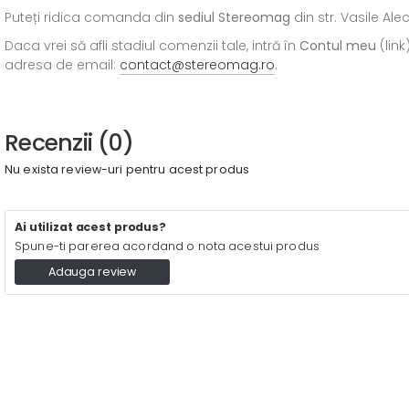
Puteți ridica comanda din
sediul
Stereomag
din str. Vasile Al
Daca vrei să afli stadiul comenzii tale, intră în
Contul meu
(link
adresa de email:
contact@stereomag.ro
.
Recenzii (0)
Nu exista review-uri pentru acest produs
Ai utilizat acest produs?
Spune-ti parerea acordand o nota acestui produs
Adauga review