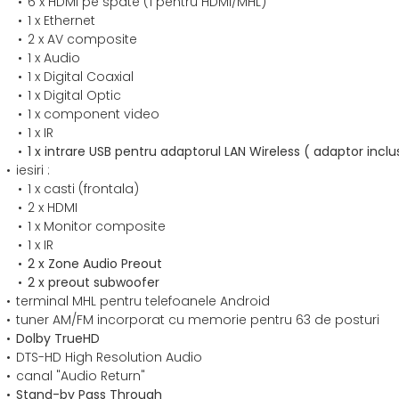
6 x HDMI pe spate (1 pentru HDMI/MHL)
1 x Ethernet
2 x AV composite
1 x Audio
1 x Digital Coaxial
1 x Digital Optic
1 x component video
1 x IR
1 x intrare USB pentru adaptorul LAN Wireless ( adaptor inclu
iesiri :
1 x casti (frontala)
2 x HDMI
1 x Monitor composite
1 x IR
2 x Zone Audio Preout
2 x preout subwoofer
terminal MHL pentru telefoanele Android
tuner AM/FM incorporat cu memorie pentru 63 de posturi
Dolby TrueHD
DTS-HD High Resolution Audio
canal "Audio Return"
Stand-by Pass Through