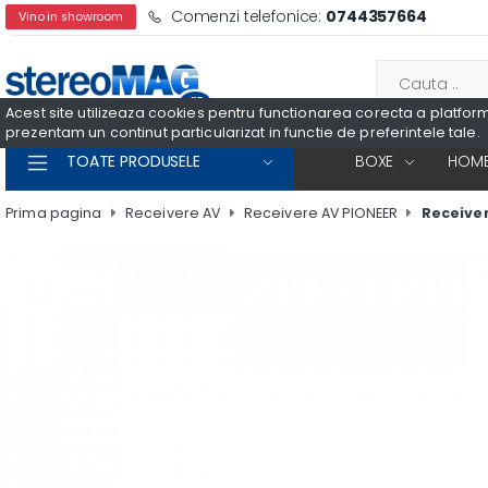
Comenzi telefonice:
0744357664
Vino in showroom
Acest site utilizeaza cookies pentru functionarea corecta a platformei
prezentam un continut particularizat in functie de preferintele tale.
TOATE PRODUSELE
BOXE
HOME
Prima pagina
Receivere AV
Receivere AV PIONEER
Receive