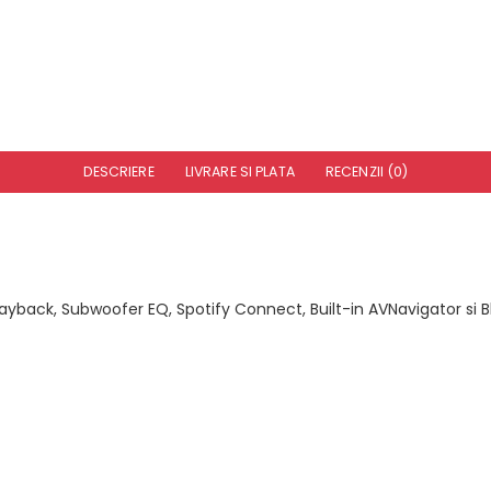
DESCRIERE
LIVRARE SI PLATA
RECENZII (0)
ayback, Subwoofer EQ, Spotify Connect, Built-in AVNavigator si 