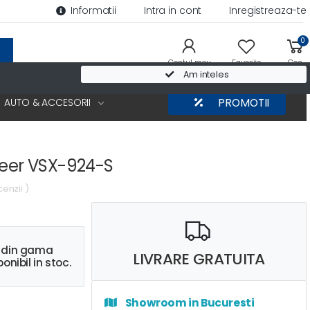
Informatii
Intra in cont
Inregistreaza-te
0
Contul meu
Favorite
Cos
Am inteles
AUTO & ACCESORII
PROMOTII
neer VSX-924-S
cenzii )
s din gama
LIVRARE GRATUITA
onibil in stoc.
Showroom in Bucuresti