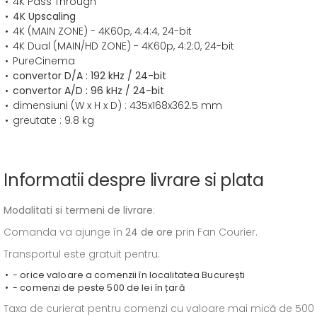
4K Pass Through
4K Upscaling
4K (MAIN ZONE) - 4K60p, 4:4:4, 24-bit
4K Dual (MAIN/HD ZONE) - 4K60p, 4:2:0, 24-bit
PureCinema
convertor D/A : 192 kHz / 24-bit
convertor A/D : 96 kHz / 24-bit
dimensiuni (W x H x D) : 435x168x362.5 mm
greutate : 9.8 kg
Informatii despre livrare si plata
Modalitati si termeni de livrare
:
Comanda va ajunge în
24 de ore
prin Fan Courier.
Transportul este gratuit pentru:
- orice valoare a comenzii în localitatea București
- comenzi de peste 500 de lei în țară
Taxa de curierat pentru comenzi cu valoare mai mică de 500 de l