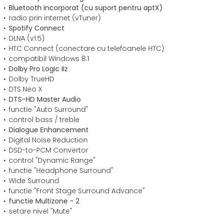
Bluetooth incorporat (cu suport pentru aptX)
radio prin internet (vTuner)
Spotify Connect
DLNA (v1.5)
HTC Connect (conectare cu telefoanele HTC)
compatibil Windows 8.1
Dolby Pro Logic IIz
Dolby TrueHD
DTS Neo X
DTS-HD Master Audio
functie "Auto Surround"
control bass / treble
Dialogue Enhancement
Digital Noise Reduction
DSD-to-PCM Convertor
control "Dynamic Range"
functie "Headphone Surround"
Wide Surround
functie "Front Stage Surround Advance"
functie Multizone - 2
setare nivel "Mute"