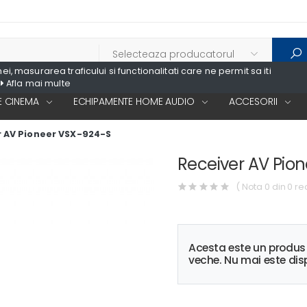
, masurarea traficului si functionalitati care ne permit sa iti
Afla mai multe
 CINEMA
ECHIPAMENTE HOME AUDIO
ACCESORII
r AV Pioneer VSX-924-S
Receiver AV Pio
( Nota 0 din 0 re
Acesta este un produ
veche. Nu mai este disp