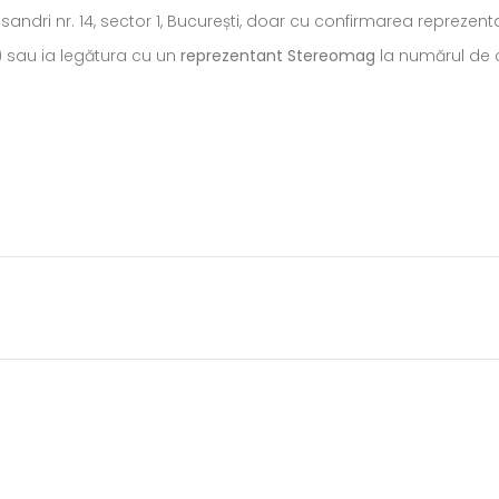
ecsandri nr. 14, sector 1, București, doar cu confirmarea repreze
) sau ia legătura cu un
reprezentant Stereomag
la numărul de c