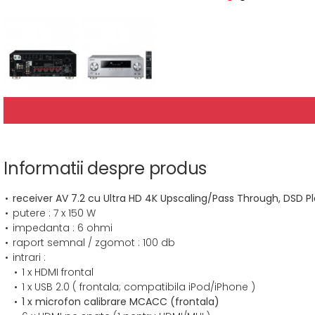
Informatii despre produs
receiver AV 7.2 cu Ultra HD 4K Upscaling/Pass Through, DSD Pl
putere : 7 x 150 W
impedanta : 6 ohmi
raport semnal / zgomot : 100 db
intrari :
1 x HDMI frontal
1 x USB 2.0 ( frontala; compatibila iPod/iPhone )
1 x microfon calibrare MCACC (frontala)