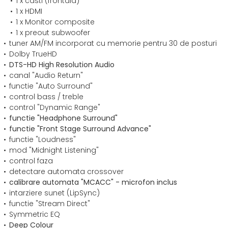
1 x casti (frontala)
1 x HDMI
1 x Monitor composite
1 x preout subwoofer
tuner AM/FM incorporat cu memorie pentru 30 de posturi
Dolby TrueHD
DTS-HD High Resolution Audio
canal "Audio Return"
functie "Auto Surround"
control bass / treble
control "Dynamic Range"
functie "Headphone Surround"
functie "Front Stage Surround Advance"
functie "Loudness"
mod "Midnight Listening"
control faza
detectare automata crossover
calibrare automata "MCACC" - microfon inclus
intarziere sunet (LipSync)
functie "Stream Direct"
Symmetric EQ
Deep Colour