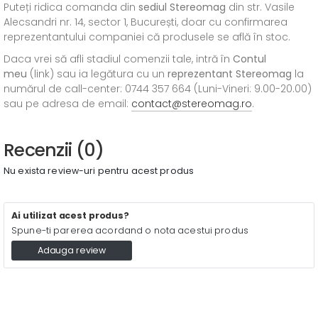
Puteți ridica comanda din
sediul
Stereomag
din str. Vasile
Alecsandri nr. 14, sector 1, București, doar cu confirmarea
reprezentantului companiei că produsele se află în stoc.
Daca vrei să afli stadiul comenzii tale, intră în
Contul
meu
(link) sau ia legătura cu un
reprezentant Stereomag
la
numărul de call-center: 0744 357 664 (Luni-Vineri: 9.00-20.00)
sau pe adresa de email:
contact@stereomag.ro
.
Recenzii (0)
Nu exista review-uri pentru acest produs
Ai utilizat acest produs?
Spune-ti parerea acordand o nota acestui produs
Adauga review