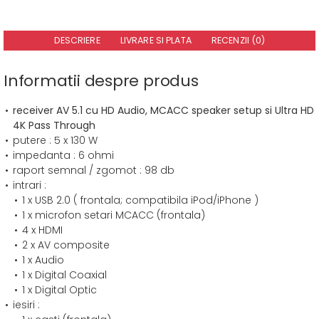
DESCRIERE
LIVRARE SI PLATA
RECENZII (0)
Informatii despre produs
receiver AV 5.1 cu HD Audio, MCACC speaker setup si Ultra HD
4K Pass Through
putere : 5 x 130 W
impedanta : 6 ohmi
raport semnal / zgomot : 98 db
intrari :
1 x USB 2.0 ( frontala; compatibila iPod/iPhone )
1 x microfon setari MCACC (frontala)
4 x HDMI
2 x AV composite
1 x Audio
1 x Digital Coaxial
1 x Digital Optic
iesiri :