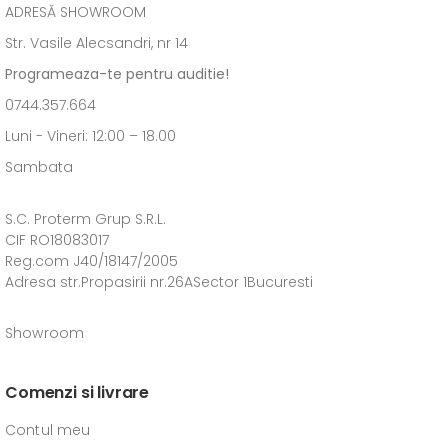
ADRESĂ SHOWROOM
Str. Vasile Alecsandri, nr 14
Programeaza-te pentru auditie!
0744.357.664
Luni - Vineri: 12:00 – 18.00
Sambata
S.C. Proterm Grup S.R.L.
CIF RO18083017
Reg.com J40/18147/2005
Adresa str.Propasirii nr.26ASector 1Bucuresti
Showroom
Comenzi si livrare
Contul meu