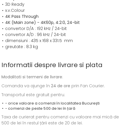
3D Ready
x.v.Colour
4K Pass Through
4K (Main zone) - 4K60p, 4:2:0, 24-bit
convertor D/A : 192 kHz / 24-bit
convertor A/D : 96 kHz / 24-bit
dimensiuni : 435 x 168 x 331.5 mm
greutate : 8.3 kg
Informatii despre livrare si plata
Modalitati si termeni de livrare
:
Comanda va ajunge în
24 de ore
prin Fan Courier.
Transportul este gratuit pentru:
- orice valoare a comenzii în localitatea București
- comenzi de peste 500 de lei în țară
Taxa de curierat pentru comenzi cu valoare mai mică de
500 de lei în restul țării este de 20 de lei.