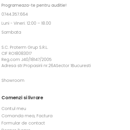
Programeaza-te pentru auditie!
0744.357.664
Luni - Vineri: 12:00 – 18.00
Sambata
S.C. Proterm Grup S.R.L.
CIF RO18083017
Reg.com J40/18147/2005
Adresa str.Propasirii nr.26ASector 1Bucuresti
Showroom
Comenzi si livrare
Contul meu
Comanda mea, Factura
Formular de contact