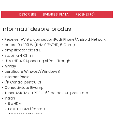
DESCRIERE
LIVRARE SI PLATA
RECENZII (0)
Informatii despre produs
Receiver AV 9.2, compatibil iPod/iPhone/Android
,
Network
putere 9 x 190 W (1kHz, 0.7%THD, 6 Ohmi)
amplificator clasa D
stabil la 4 Ohmi
Ultra HD 4 K Upscaling si PassTrough
AirPlay
certificare Winwos7/Windows8
Internet Radio
I/P Control pentru CI
Conectivitate Bi-amp
Tuner AM/FM cu RDS si 63 de posturi presetate
intrari:
9 x HDMI
1 x MHL HDMI (frontal)