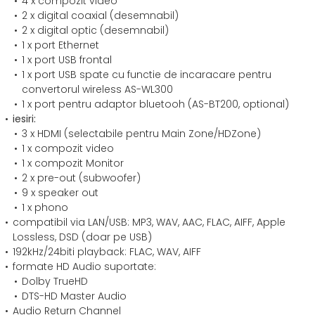
4 x compozit video
2 x digital coaxial (desemnabil)
2 x digital optic (desemnabil)
1 x port Ethernet
1 x port USB frontal
1 x port USB spate cu functie de incaracare pentru
convertorul wireless AS-WL300
1 x port pentru adaptor bluetooh (AS-BT200, optional)
iesiri:
3 x HDMI (selectabile pentru Main Zone/HDZone)
1 x compozit video
1 x compozit Monitor
2 x pre-out (subwoofer)
9 x speaker out
1 x phono
compatibil via LAN/USB: MP3, WAV, AAC, FLAC, AIFF, Apple
Lossless, DSD (doar pe USB)
192kHz/24biti playback: FLAC, WAV, AIFF
formate HD Audio suportate:
Dolby TrueHD
DTS-HD Master Audio
Audio Return Channel