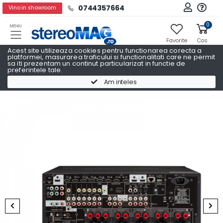
0744357664
Vino in showroom
0
MENIU
Favorite
Cos
Acest site utilizeaza cookies pentru functionarea corecta a
platformei, masurarea traficului si functionalitati care ne permit
sa iti prezentam un continut particularizat in functie de
preferintele tale.
Receivere AV
Receivere AV PIONEER
Am inteles