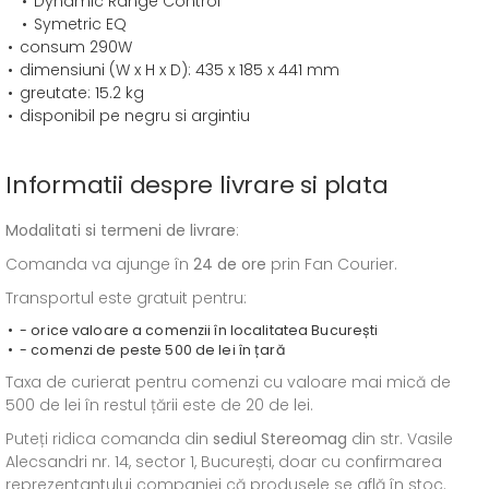
Dynamic Range Control
Symetric EQ
consum 290W
dimensiuni (W x H x D): 435 x 185 x 441 mm
greutate: 15.2 kg
disponibil pe negru si argintiu
Informatii despre livrare si plata
Modalitati si termeni de livrare
:
Comanda va ajunge în
24 de ore
prin Fan Courier.
Transportul este gratuit pentru:
- orice valoare a comenzii în localitatea București
- comenzi de peste 500 de lei în țară
Taxa de curierat pentru comenzi cu valoare mai mică de
500 de lei în restul țării este de 20 de lei.
Puteți ridica comanda din
sediul
Stereomag
din str. Vasile
Alecsandri nr. 14, sector 1, București, doar cu confirmarea
reprezentantului companiei că produsele se află în stoc.