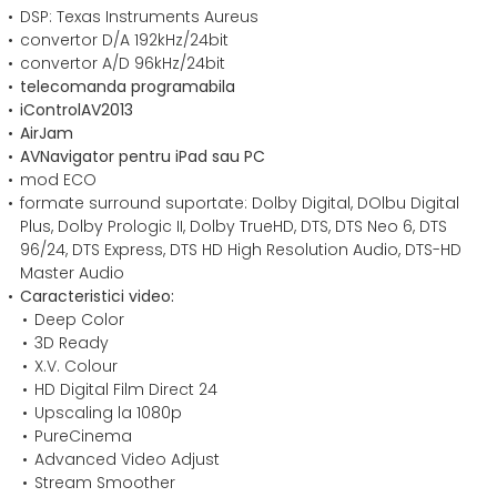
DSP: Texas Instruments Aureus
convertor D/A 192kHz/24bit
convertor A/D 96kHz/24bit
telecomanda programabila
iControlAV2013
AirJam
AVNavigator pentru iPad sau PC
mod ECO
formate surround suportate: Dolby Digital, DOlbu Digital
Plus, Dolby Prologic II, Dolby TrueHD, DTS, DTS Neo 6, DTS
96/24, DTS Express, DTS HD High Resolution Audio, DTS-HD
Master Audio
Caracteristici video:
Deep Color
3D Ready
X.V. Colour
HD Digital Film Direct 24
Upscaling la 1080p
PureCinema
Advanced Video Adjust
Stream Smoother