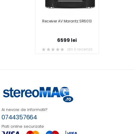
Receiver AV Marantz SR6013
6599 lei
din 0 recenzii
Ai nevoie de informatii?
0744357664
Plati online securizate