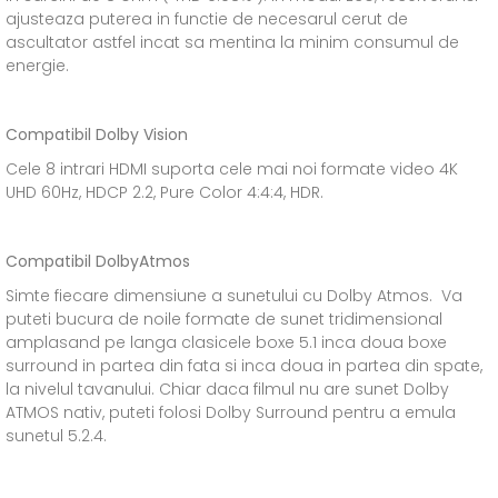
ajusteaza puterea in functie de necesarul cerut de
ascultator astfel incat sa mentina la minim consumul de
energie.
Compatibil Dolby Vision
Cele 8 intrari HDMI suporta cele mai noi formate video 4K
UHD 60Hz, HDCP 2.2, Pure Color 4:4:4, HDR.
Compatibil DolbyAtmos
Simte fiecare dimensiune a sunetului cu Dolby Atmos. Va
puteti bucura de noile formate de sunet tridimensional
amplasand pe langa clasicele boxe 5.1 inca doua boxe
surround in partea din fata si inca doua in partea din spate,
la nivelul tavanului. Chiar daca filmul nu are sunet Dolby
ATMOS nativ, puteti folosi Dolby Surround pentru a emula
sunetul 5.2.4.