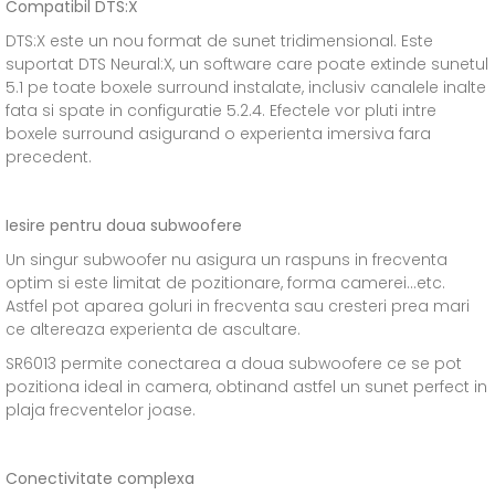
Compatibil DTS:X
DTS:X este un nou format de sunet tridimensional. Este
suportat DTS Neural:X, un software care poate extinde sunetul
5.1 pe toate boxele surround instalate, inclusiv canalele inalte
fata si spate in configuratie 5.2.4. Efectele vor pluti intre
boxele surround asigurand o experienta imersiva fara
precedent.
Iesire pentru doua subwoofere
Un singur subwoofer nu asigura un raspuns in frecventa
optim si este limitat de pozitionare, forma camerei...etc.
Astfel pot aparea goluri in frecventa sau cresteri prea mari
ce altereaza experienta de ascultare.
SR6013 permite conectarea a doua subwoofere ce se pot
pozitiona ideal in camera, obtinand astfel un sunet perfect in
plaja frecventelor joase.
Conectivitate complexa