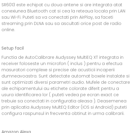
SR6013 este echipat cu doua antene si are integrata atat
conexiunea Bluetooth cat si cea la reteaua locala prin LAN
sau Wi-Fi. Puteti sa va conectati prin AirPlay, sa faceti
streaming prin DLNA sau sa ascultati orice post de radio
online.
Setup facil
Functia de AutoCalibrare Audyssey MultiEQ XT integrata in
receiver foloseste un microfon ( inclus ) pentru a efectua
masuratori complexe si precise ale acusticii incaperii
dumneavoastra. Sunt detectate automat boxele instalate si
sunt optimizati diversi parametri audio. Mufele de conectare
ale echipamentului au etichete colorate diferit pentru a
usura identificarea lor ( puteti vedea pe ecran exact ce
trebuie sa conectati in configuratia aleasa ). Deasemenea
prin aplicatia Audyssey MultEQ Editor (IOS si Android) puteti
configura raspunsul in frecventa obtinut in urma calibrarii.
Amazon Alexa