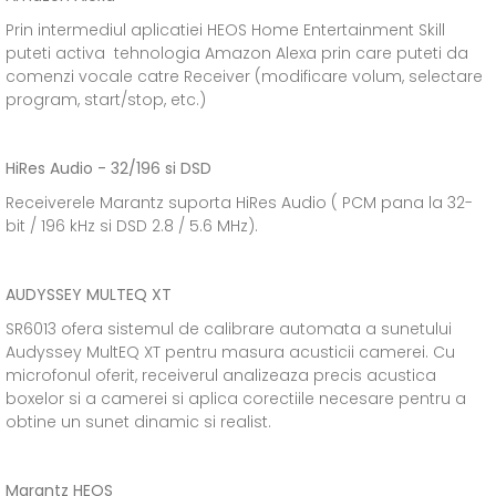
Prin intermediul aplicatiei HEOS Home Entertainment Skill
puteti activa tehnologia Amazon Alexa prin care puteti da
comenzi vocale catre Receiver (modificare volum, selectare
program, start/stop, etc.)
HiRes Audio - 32/196 si DSD
Receiverele Marantz suporta HiRes Audio ( PCM pana la 32-
bit / 196 kHz si DSD 2.8 / 5.6 MHz).
AUDYSSEY MULTEQ XT
SR6013 ofera sistemul de calibrare automata a sunetului
Audyssey MultEQ XT pentru masura acusticii camerei. Cu
microfonul oferit, receiverul analizeaza precis acustica
boxelor si a camerei si aplica corectiile necesare pentru a
obtine un sunet dinamic si realist.
Marantz HEOS