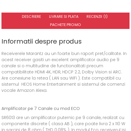
DESCRIERE
LIVRARE SI PLATA
RECENZII (1)
PACHETE PROMO
Informatii despre produs
Receiverele Marantz au un foarte bun raport pret/calitate. In
acest receiver gasiti un excelent amplificator audio pe 9
canale si o multitudine de functionalitati precum
compatibilitate HDMI 4K, HDR, HDCP 2.2, Dolby Vision si ARC.
Are conexiune la retea ( LAN sau WiFi ). Este compatibil cu
sistemul HEOS Home Entertainment si sistemul de comenzi
vocale Amazon Alexa.
Amplificator pe 7 Canale cu mod ECO
SR6013 are un amplificator puternic pe 9 canale, realizat cu
componente discrete ( clasa AB ), care poate livra 2 x 110 W
in sarcini de 8 ohm ( THD 0.08% ). In modul Eco, receiverul isi