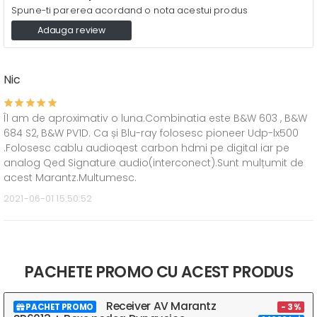
Spune-ti parerea acordand o nota acestui produs
Adauga review
Nic
Îl am de aproximativ o luna.Combinatia este B&W 603 , B&W
684 S2, B&W PV1D. Ca și Blu-ray folosesc pioneer Udp-lx500
.Folosesc cablu audioqest carbon hdmi pe digital iar pe
analog Qed Signature audio(interconect).Sunt mulțumit de
acest Marantz.Multumesc.
2021-06-01 15:50:52
PACHETE PROMO CU ACEST PRODUS
Receiver AV Marantz
PACHET PROMO
- 3 %