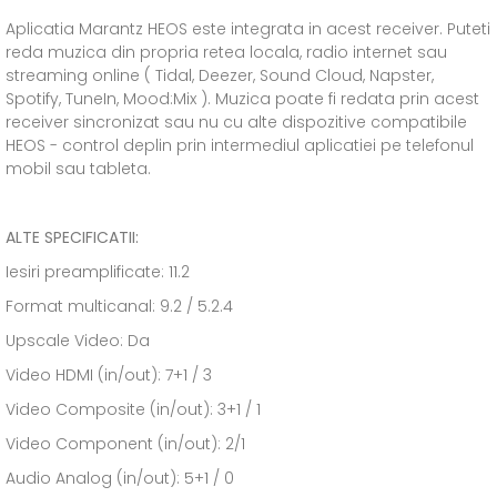
Aplicatia Marantz HEOS este integrata in acest receiver. Puteti
reda muzica din propria retea locala, radio internet sau
streaming online ( Tidal, Deezer, Sound Cloud, Napster,
Spotify, TuneIn, Mood:Mix ). Muzica poate fi redata prin acest
receiver sincronizat sau nu cu alte dispozitive compatibile
HEOS - control deplin prin intermediul aplicatiei pe telefonul
mobil sau tableta.
ALTE SPECIFICATII:
Iesiri preamplificate: 11.2
Format multicanal: 9.2 / 5.2.4
Upscale Video: Da
Video HDMI (in/out): 7+1 / 3
Video Composite (in/out): 3+1 / 1
Video Component (in/out): 2/1
Audio Analog (in/out): 5+1 / 0