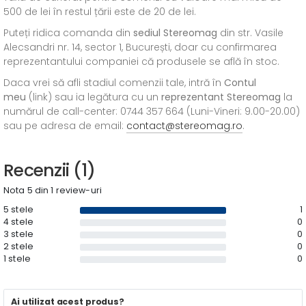
500 de lei în restul țării este de 20 de lei.
Puteți ridica comanda din
sediul
Stereomag
din str. Vasile
Alecsandri nr. 14, sector 1, București, doar cu confirmarea
reprezentantului companiei că produsele se află în stoc.
Daca vrei să afli stadiul comenzii tale, intră în
Contul
meu
(link) sau ia legătura cu un
reprezentant Stereomag
la
numărul de call-center: 0744 357 664 (Luni-Vineri: 9.00-20.00)
sau pe adresa de email:
contact@stereomag.ro
.
Recenzii (1)
Nota 5 din 1 review-uri
5 stele
1
4 stele
0
3 stele
0
2 stele
0
1 stele
0
Ai utilizat acest produs?