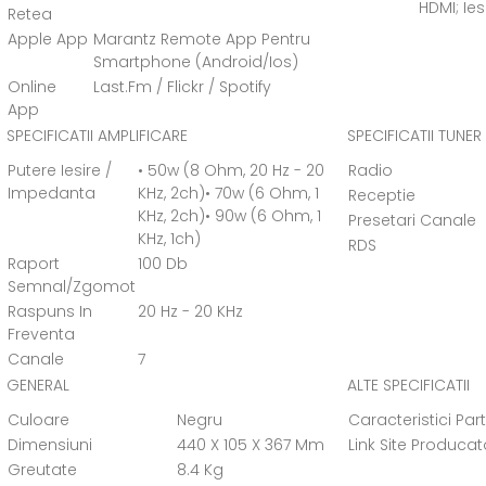
HDMI; Ies
Retea
Apple App
Marantz Remote App Pentru
Smartphone (Android/Ios)
Online
Last.Fm / Flickr / Spotify
App
SPECIFICATII AMPLIFICARE
SPECIFICATII TUNER
Putere Iesire /
• 50w (8 Ohm, 20 Hz - 20
Radio
Impedanta
KHz, 2ch)• 70w (6 Ohm, 1
Receptie
KHz, 2ch)• 90w (6 Ohm, 1
Presetari Canale
KHz, 1ch)
RDS
Raport
100 Db
Semnal/Zgomot
Raspuns In
20 Hz - 20 KHz
Freventa
Canale
7
GENERAL
ALTE SPECIFICATII
Culoare
Negru
Caracteristici Par
Dimensiuni
440 X 105 X 367 Mm
Link Site Producat
Greutate
8.4 Kg