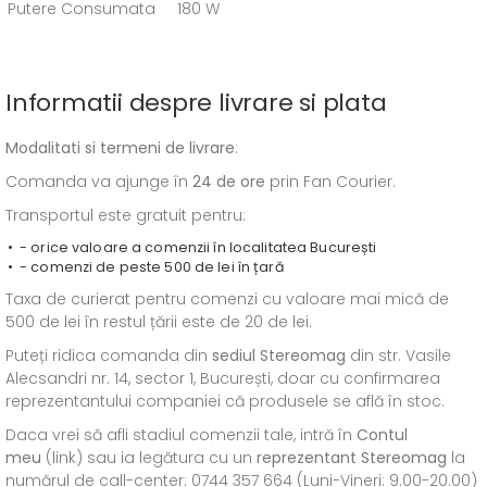
Putere Consumata
180 W
Informatii despre livrare si plata
Modalitati si termeni de livrare
:
Comanda va ajunge în
24 de ore
prin Fan Courier.
Transportul este gratuit pentru:
- orice valoare a comenzii în localitatea București
- comenzi de peste 500 de lei în țară
Taxa de curierat pentru comenzi cu valoare mai mică de
500 de lei în restul țării este de 20 de lei.
Puteți ridica comanda din
sediul
Stereomag
din str. Vasile
Alecsandri nr. 14, sector 1, București, doar cu confirmarea
reprezentantului companiei că produsele se află în stoc.
Daca vrei să afli stadiul comenzii tale, intră în
Contul
meu
(link) sau ia legătura cu un
reprezentant Stereomag
la
numărul de call-center: 0744 357 664 (Luni-Vineri: 9.00-20.00)