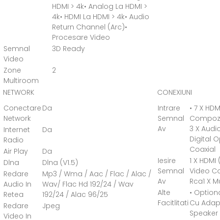
HDMI > 4k• Analog La HDMI >
4k• HDMI La HDMI > 4k• Audio
Return Channel (Arc)•
Procesare Video
Semnal
3D Ready
Video
Zone
2
Multiroom
NETWORK
CONEXIUNI
Conectare
Da
Intrare
• 7 X HDM
Network
Semnal
Compozi
Av
3 X Audi
Internet
Da
Digital O
Radio
Coaxial
Air Play
Da
Iesire
1 X HDMI 
Dlna
Dlna (V1.5)
Semnal
Video C
Redare
Mp3 / Wma / Aac / Flac / Alac /
Av
Rca1 X Mu
Audio In
Wav/ Flac Hd 192/24 / Wav
Alte
• Option
Retea
192/24 / Alac 96/25
Facitlitati
Cu Adapt
Redare
Jpeg
Speaker A
Video In