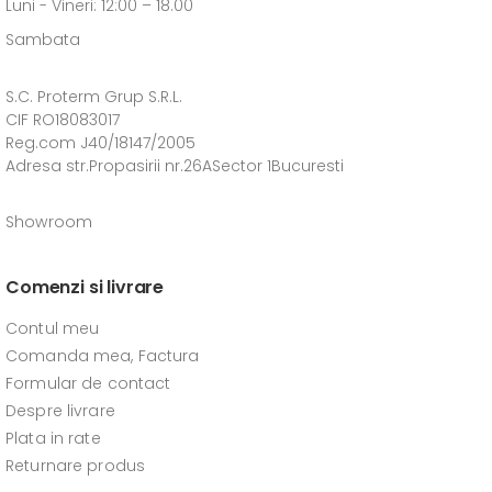
Luni - Vineri: 12:00 – 18.00
Sambata
S.C. Proterm Grup S.R.L.
CIF RO18083017
Reg.com J40/18147/2005
Adresa str.Propasirii nr.26ASector 1Bucuresti
Showroom
Comenzi si livrare
Contul meu
Comanda mea, Factura
Formular de contact
Despre livrare
Plata in rate
Returnare produs