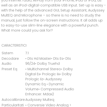
you Internet radio, AirPlay from your iPhone, iPad or iPod, as
well as an iPod-digital-compatible USB input. Set-up is easy -
with the help of the advanced GUI, Setup Assistant, Audyssey
MultEQ and Microphone – so there is no need to study the
manual, just follow the on-screen instructions. It all adds up
to easy-to-use slim-line elegance with a powerful punch.
What more could you ask for?
CARACTERISTICI
Sistem
7.1
Decodare
• Dts Hd Master• Dts Es• Dts
Audio
96/24• Dolby Truehd
Preset Eq
• Multichannel Stereo• Dolby
Digital Ex• Prologic Iix• Dolby
Prologic Iiz• Audyssey
Dynamic Eq • Dynamic
Volume• Compressed Audio
Enhancer: Mdax2
Autocalibrare
Audyssey Multeq
Particularitati
• Conversie Video Analog >