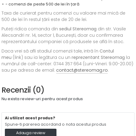
- comenzi de peste 500 de lei în țară
Taxa de curierat pentru comenzi cu valoare mai mică de
500 de lei în restul țării este de 20 de lei.
Puteți ridica comanda din
sediul
Stereomag
din str. Vasile
Alecsandri nr. 14, sector 1, București, doar cu confirmarea
reprezentantului companiei că produsele se află în stoc.
Daca vrei să afli stadiul comenzii tale, intră în
Contul
meu
(link) sau ia legătura cu un
reprezentant Stereomag
la
numărul de call-center: 0744 357 664 (Luni-Vineri: 9.00-20.00)
sau pe adresa de email:
contact@stereomag.ro
.
Recenzii (0)
Nu exista review-uri pentru acest produs
Ai utilizat acest produs?
Spune-ti parerea acordand o nota acestui produs
Adauga review