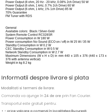
Power Output (8 ohm, 20 Hz - 20 kHz, 0.08% 2ch Drive) 50 W
Power Output (6 ohm, 1 kHz, 0.7% 2ch Drive) 60 W
Power Output (6 ohm, 1 kHz, 1% 1ch Drive) 85 W
70% Guarantee
FM Tuner with RDS
General
Available colors: Black / Silver-Gold
System Remote Control RC028SR
Power Consumption in W 180 W
Power consumption No-Sound (ECO on / off) in W 25 W / 35 W
Standby Consumption in W 0.2 W
CEC Standby Consumption in W 0.5 W
Network Standby Consumption in W 2.7 W
Maximum Dimensions (W x H x D) in mm 440 x 105 x 376 (440 x 173 x
376 with antenna vertical)
Weight in kg 8.2 kg
Informatii despre livrare si plata
Modalitati si termeni de livrare
:
Comanda va ajunge în
24 de ore
prin Fan Courier.
Transportul este gratuit pentru:
- orice valoare a comenzii în localitatea București