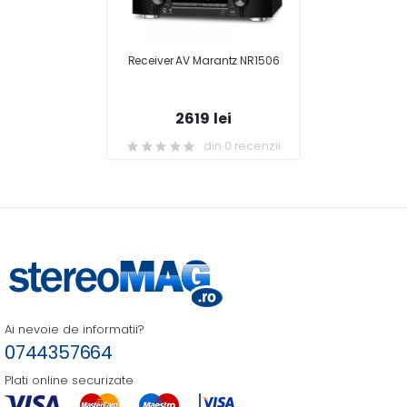
Receiver AV Marantz NR1506
2619 lei
din 0 recenzii
Ai nevoie de informatii?
0744357664
Plati online securizate