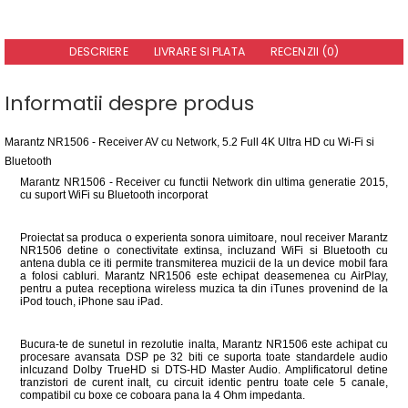
DESCRIERE
LIVRARE SI PLATA
RECENZII (0)
Informatii despre produs
Marantz NR1506 - Receiver AV cu Network, 5.2 Full 4K Ultra HD cu Wi-Fi si
Bluetooth
Marantz NR1506 - Receiver cu functii Network din ultima generatie 2015,
cu suport WiFi su Bluetooth incorporat
Proiectat sa produca o experienta sonora uimitoare, noul receiver Marantz
NR1506 detine o conectivitate extinsa, incluzand WiFi si Bluetooth cu
antena dubla ce iti permite transmiterea muzicii de la un device mobil fara
a folosi cabluri. Marantz NR1506 este echipat deasemenea cu AirPlay,
pentru a putea receptiona wireless muzica ta din iTunes provenind de la
iPod touch, iPhone sau iPad.
Bucura-te de sunetul in rezolutie inalta, Marantz NR1506 este achipat cu
procesare avansata DSP pe 32 biti ce suporta toate standardele audio
inlcuzand Dolby TrueHD si DTS-HD Master Audio. Amplificatorul detine
tranzistori de curent inalt, cu circuit identic pentru toate cele 5 canale,
compatibil cu boxe ce coboara pana la 4 Ohm impedanta.