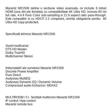
Marantz NR1506 detine o sectiune video avansata, ce include 6 intrari
HDMI (una din ele frontala) cu compatibilitate 4K Ultra HD, inclusiv 60 Hz
full rate, 4:4:4 Pure Color sub-sampling si 21:9 aspect ratio pass-through.
Este compatibil si cu HDCP 2.2 compliant, cerinta obligatorie pentru 4K
Ultra HD copy-protected.
Specificatii tehnice Marantz NR1506:
Sunet multicanal:
DTS HD Master
Dolby TrueHD
Multichannel Stereo
Imbunatatiri ale sunetului Marantz NR1506
Discrete Power Amplifier
Pure Direct
Audyssey MultiEQ
Audyssey Dynamic EQ / Dynamic Volume
Compressed audio Enhancer: MDAX2
MULTIROOM / CI - facilitati multiroom Marantz NR1506
IP control / App control
Marantz remote bus