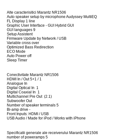
Alte caracterisitici Marantz NR1506
Auto speaker setup by microphone Audyssey MultiEQ
FL Display 1 line
Graphic User Interface - GUI Hybrid GUI
GUI languages 9
Setup Assistent
Firmware Update by Network / USB
Variable cross over
Optimized Bass Redirection
ECO Mode
Auto Power off
Sleep Timer
Conectivitate Marantz NR1506
HDMI In / Out 5+1 / 1
Analogue In
Digital Optical In 1
Digital Coaxial In 1
Multichannel Pre Out (2.1)
Subwoofer Out
Number of speaker terminals 5
Bi-amp drive -
Front Inputs: HDMI / USB
USB Audio / Made for iPod / Works with iPhone
Specificatii generale ale receiverului Marantz NR1506
number of poweramps 5