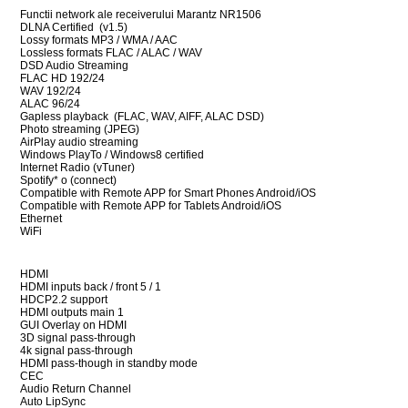
Functii network ale receiverului Marantz NR1506
DLNA Certified (v1.5)
Lossy formats MP3 / WMA / AAC
Lossless formats FLAC / ALAC / WAV
DSD Audio Streaming
FLAC HD 192/24
WAV 192/24
ALAC 96/24
Gapless playback (FLAC, WAV, AIFF, ALAC DSD)
Photo streaming (JPEG)
AirPlay audio streaming
Windows PlayTo / Windows8 certified
Internet Radio (vTuner)
Spotify* o (connect)
Compatible with Remote APP for Smart Phones Android/iOS
Compatible with Remote APP for Tablets Android/iOS
Ethernet
WiFi
HDMI
HDMI inputs back / front 5 / 1
HDCP2.2 support
HDMI outputs main 1
GUI Overlay on HDMI
3D signal pass-through
4k signal pass-through
HDMI pass-though in standby mode
CEC
Audio Return Channel
Auto LipSync