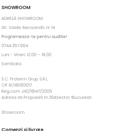
SHOWROOM
ADRESĂ SHOWROOM
Str. Vasile Alecsandri, nr 14
Programeaza-te pentru auditie!
0744.357.664
Luni - Vineri: 12:00 – 18.00
Sambata
S.C. Proterm Grup S.R.L.
CIF RO18083017
Reg.com J40/18147/2005
Adresa str.Propasirii nr.26ASector 1Bucuresti
Showroom
Comenzi si livrare