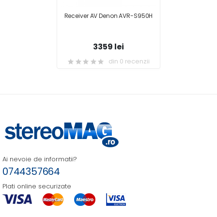
Receiver AV Denon AVR-S950H
3359 lei
din 0 recenzii
Ai nevoie de informatii?
0744357664
Plati online securizate