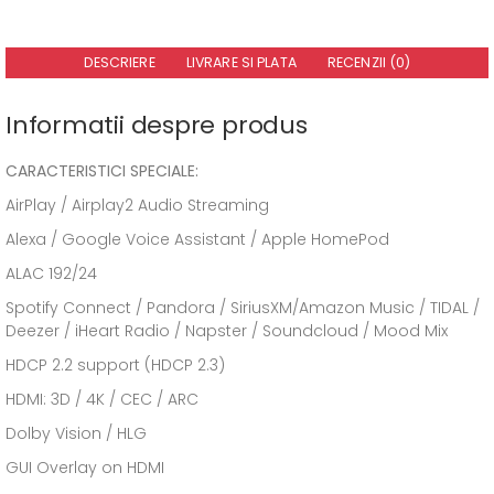
DESCRIERE
LIVRARE SI PLATA
RECENZII (0)
Informatii despre produs
CARACTERISTICI SPECIALE:
AirPlay / Airplay2 Audio Streaming
Alexa / Google Voice Assistant / Apple HomePod
ALAC 192/24
Spotify Connect / Pandora / SiriusXM/Amazon Music / TIDAL /
Deezer / iHeart Radio / Napster / Soundcloud / Mood Mix
HDCP 2.2 support (HDCP 2.3)
HDMI: 3D / 4K / CEC / ARC
Dolby Vision / HLG
GUI Overlay on HDMI