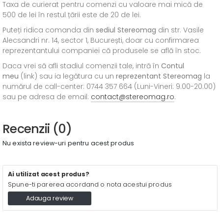
Taxa de curierat pentru comenzi cu valoare mai mică de
500 de lei în restul țării este de 20 de lei.
Puteți ridica comanda din
sediul
Stereomag
din str. Vasile
Alecsandri nr. 14, sector 1, București, doar cu confirmarea
reprezentantului companiei că produsele se află în stoc.
Daca vrei să afli stadiul comenzii tale, intră în
Contul
meu
(link) sau ia legătura cu un
reprezentant Stereomag
la
numărul de call-center: 0744 357 664 (Luni-Vineri: 9.00-20.00)
sau pe adresa de email:
contact@stereomag.ro
.
Recenzii (0)
Nu exista review-uri pentru acest produs
Ai utilizat acest produs?
Spune-ti parerea acordand o nota acestui produs
Adauga review