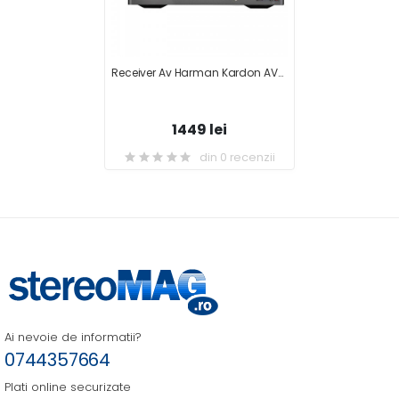
Receiver Av Harman Kardon AVR-158
1449 lei
din 0 recenzii
Ai nevoie de informatii?
0744357664
Plati online securizate