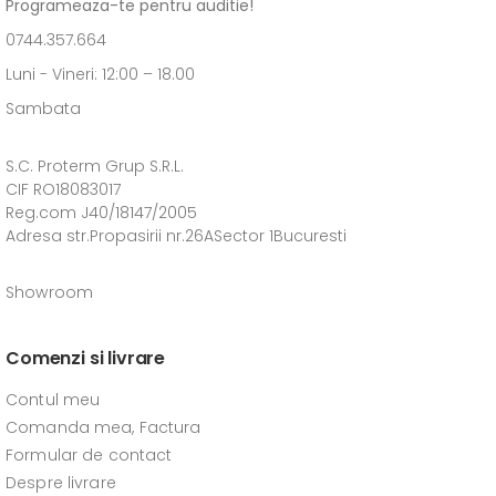
Programeaza-te pentru auditie!
0744.357.664
Luni - Vineri: 12:00 – 18.00
Sambata
S.C. Proterm Grup S.R.L.
CIF RO18083017
Reg.com J40/18147/2005
Adresa str.Propasirii nr.26ASector 1Bucuresti
Showroom
Comenzi si livrare
Contul meu
Comanda mea, Factura
Formular de contact
Despre livrare