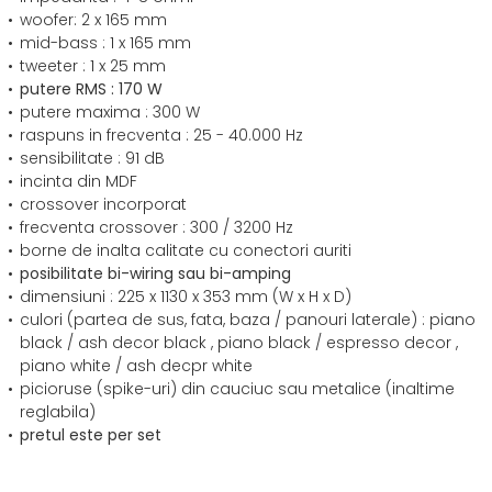
woofer: 2 x 165 mm
mid-bass : 1 x 165 mm
tweeter : 1 x 25 mm
putere RMS : 170 W
putere maxima : 300 W
raspuns in frecventa : 25 - 40.000 Hz
sensibilitate : 91 dB
incinta din MDF
crossover incorporat
frecventa crossover : 300 / 3200 Hz
borne de inalta calitate cu conectori auriti
posibilitate bi-wiring sau bi-amping
dimensiuni : 225 x 1130 x 353 mm (W x H x D)
culori (partea de sus, fata, baza / panouri laterale) : piano
black / ash decor black , piano black / espresso decor ,
piano white / ash decpr white
picioruse (spike-uri) din cauciuc sau metalice (inaltime
reglabila)
pretul este per set