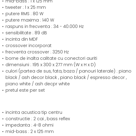
mid-bass : 1 x 125 mm
tweeter : 1 x 25 mm
putere RMS : 80 W
putere maxima : 140 W
raspuns in frecventa : 34 - 40.000 Hz
sensibilitate : 89 dB
incinta din MDF
crossover incorporat
frecventa crossover : 3250 Hz
borne de inalta calitate cu conectori auriti
dimensiuni : 195 x 300 x 277 mm (W x H x D)
culori (partea de sus, fata, baza / panouri laterale) : piano
black / ash decor black , piano black / espresso decor ,
piano white / ash decpr white
pretul este per set
incinta acustica tip centru
constructie : 2 cai , bass reflex
impedanta : 4-8 ohmi
mid-bass : 2 x 125 mm