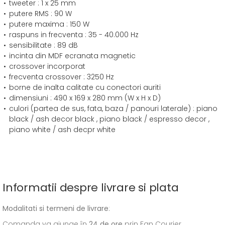
tweeter : 1 x 25 mm
putere RMS : 90 W
putere maxima : 150 W
raspuns in frecventa : 35 - 40.000 Hz
sensibilitate : 89 dB
incinta din MDF ecranata magnetic
crossover incorporat
frecventa crossover : 3250 Hz
borne de inalta calitate cu conectori auriti
dimensiuni : 490 x 169 x 280 mm (W x H x D)
culori (partea de sus, fata, baza / panouri laterale) : piano
black / ash decor black , piano black / espresso decor ,
piano white / ash decpr white
Informatii despre livrare si plata
Modalitati si termeni de livrare
:
Comanda va ajunge în
24 de ore
prin Fan Courier.