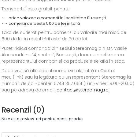
Transportul este gratuit pentru:
- orice valoare a comenzii în localitatea București
- comenzi de peste 500 de lei în țară
Taxa de curierat pentru comenzi cu valoare mai mică de
500 de lei în restul țării este de 20 de lei.
Puteți ridica comanda din
sediul
Stereomag
din str. Vasile
Alecsandri nr. 14, sector 1, București, doar cu confirmarea
reprezentantului companiei că produsele se află în stoc.
Daca vrei să afli stadiul comenzii tale, intră în
Contul
meu
(link) sau ia legătura cu un
reprezentant Stereomag
la
numărul de call-center: 0744 357 664 (Luni-Vineri: 9.00-20.00)
sau pe adresa de email:
contact@stereomag.ro
.
Recenzii (0)
Nu exista review-uri pentru acest produs