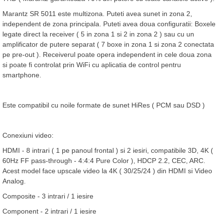
Marantz SR 5011 este multizona. Puteti avea sunet in zona 2,
independent de zona principala. Puteti avea doua configuratii: Boxele
legate direct la receiver ( 5 in zona 1 si 2 in zona 2 ) sau cu un
amplificator de putere separat ( 7 boxe in zona 1 si zona 2 conectata
pe pre-out ). Receiverul poate opera independent in cele doua zona
si poate fi controlat prin WiFi cu aplicatia de control pentru
smartphone.
Este compatibil cu noile formate de sunet HiRes ( PCM sau DSD )
Conexiuni video:
HDMI - 8 intrari ( 1 pe panoul frontal ) si 2 iesiri, compatibile 3D, 4K (
60Hz FF pass-through - 4:4:4 Pure Color ), HDCP 2.2, CEC, ARC.
Acest model face upscale video la 4K ( 30/25/24 ) din HDMI si Video
Analog.
Composite - 3 intrari / 1 iesire
Component - 2 intrari / 1 iesire