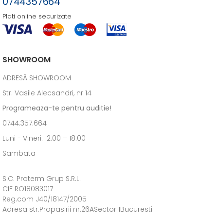
0744357664
Plati online securizate
SHOWROOM
ADRESĂ SHOWROOM
Str. Vasile Alecsandri, nr 14
Programeaza-te pentru auditie!
0744.357.664
Luni - Vineri: 12:00 – 18.00
Sambata
S.C. Proterm Grup S.R.L.
CIF RO18083017
Reg.com J40/18147/2005
Adresa str.Propasirii nr.26ASector 1Bucuresti