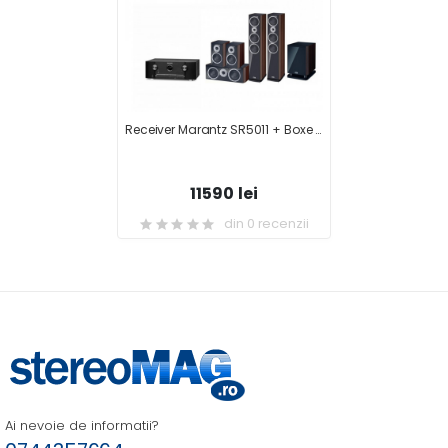
Receiver Marantz SR5011 + Boxe Heco Music Style 900 + Subwoofer Heco Music Style Sub 25A + Boxe Heco Music Style 200 + Boxe centru Music Style Center 2
11590 lei
din 0 recenzii
Ai nevoie de informatii?