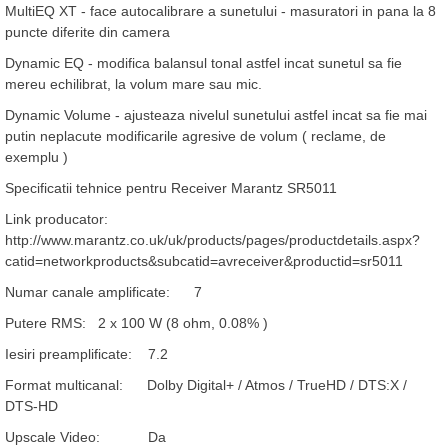
MultiEQ XT - face autocalibrare a sunetului - masuratori in pana la 8
puncte diferite din camera
Dynamic EQ - modifica balansul tonal astfel incat sunetul sa fie
mereu echilibrat, la volum mare sau mic.
Dynamic Volume - ajusteaza nivelul sunetului astfel incat sa fie mai
putin neplacute modificarile agresive de volum ( reclame, de
exemplu )
Specificatii tehnice pentru Receiver Marantz SR5011
Link producator:
http://www.marantz.co.uk/uk/products/pages/productdetails.aspx?
catid=networkproducts&subcatid=avreceiver&productid=sr5011
Numar canale amplificate: 7
Putere RMS: 2 x 100 W (8 ohm, 0.08% )
Iesiri preamplificate: 7.2
Format multicanal: Dolby Digital+ / Atmos / TrueHD / DTS:X /
DTS-HD
Upscale Video: Da