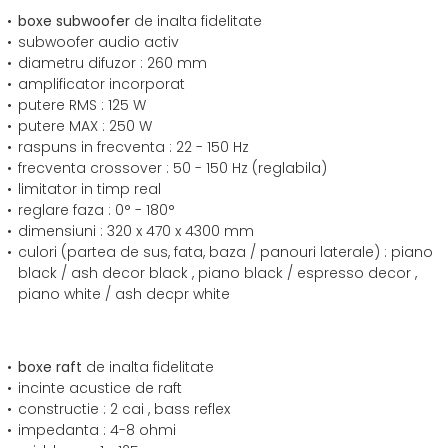
boxe subwoofer
de inalta fidelitate
subwoofer audio activ
diametru difuzor : 260 mm
amplificator incorporat
putere RMS : 125 W
putere MAX : 250 W
raspuns in frecventa : 22 - 150 Hz
frecventa crossover : 50 - 150 Hz (reglabila)
limitator in timp real
reglare faza : 0° - 180°
dimensiuni : 320 x 470 x 4300 mm
culori (partea de sus, fata, baza / panouri laterale) : piano
black / ash decor black , piano black / espresso decor ,
piano white / ash decpr white
boxe raft
de inalta fidelitate
incinte acustice de raft
constructie : 2 cai , bass reflex
impedanta : 4-8 ohmi