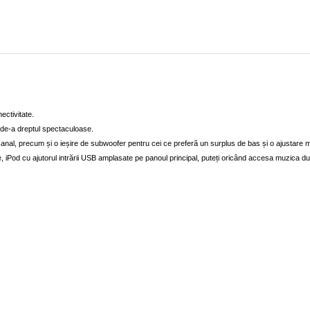
ectivitate.
i de-a dreptul spectaculoase.
nal, precum și o ieșire de subwoofer pentru cei ce preferă un surplus de bas și o ajustare ma
e, iPod cu ajutorul intrării USB amplasate pe panoul principal, puteți oricând accesa muzica