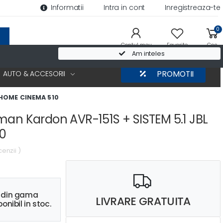
Informatii
Intra in cont
Inregistreaza-te
0
Contul meu
Favorite
Cos
Am inteles
AUTO & ACCESORII
PROMOTII
 HOME CINEMA 510
man Kardon AVR-151S + SISTEM 5.1 JBL
0
cenzii )
s din gama
LIVRARE GRATUITA
onibil in stoc.