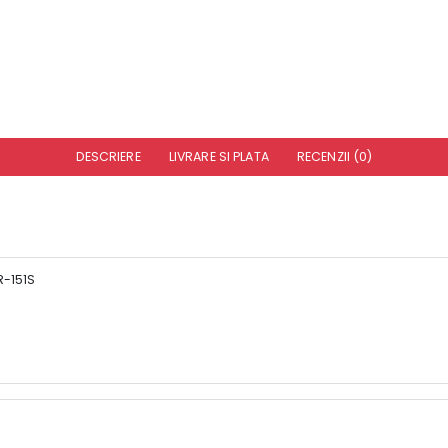
DESCRIERE
LIVRARE SI PLATA
RECENZII (0)
-151S