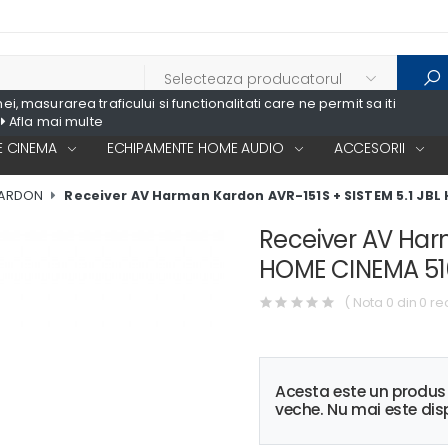
, masurarea traficului si functionalitati care ne permit sa iti
Afla mai multe
 CINEMA
ECHIPAMENTE HOME AUDIO
ACCESORII
KARDON
Receiver AV Harman Kardon AVR-151S + SISTEM 5.1 JBL
Receiver AV Har
HOME CINEMA 51
( Nota 0 din 0 re
Acesta este un produ
veche. Nu mai este disp