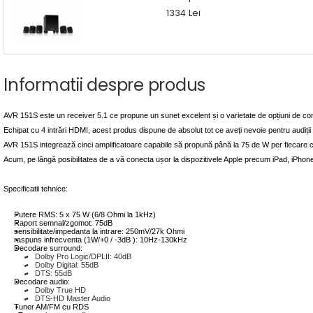
1334 Lei
Informatii despre produs
AVR 151S
este un receiver 5.1 ce propune un sunet excelent și o varietate de opțiuni de con
Echipat cu 4 intrări HDMI, acest produs dispune de absolut tot ce aveți nevoie pentru audiți
AVR 151S
integrează cinci amplificatoare capabile să propună până la 75 de W per fiecare ca
Acum, pe lângă posibilitatea de a vă conecta ușor la dispozitivele Apple precum iPad, iPhon
Specificatii tehnice:
Putere RMS: 5 x 75 W (6/8 Ohmi la 1kHz)
Raport semnal/zgomot: 75dB
sensibilitate/impedanta la intrare: 250mV/27k Ohmi
raspuns infrecventa (1W/+0 / -3dB ): 10Hz-130kHz
Decodare surround:
Dolby Pro Logic/DPLII: 40dB
Dolby Digital: 55dB
DTS: 55dB
Decodare audio:
Dolby True HD
DTS-HD Master Audio
Tuner AM/FM cu RDS