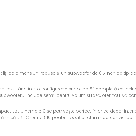
iți de dimensiuni reduse și un subwoofer de 6,5 inch de tip do
 rezultând într-o configurație surround 5.1 completă ce include 
bwooferul include setări pentru volum și fază, oferindu-vă con
ompact JBL Cinema 510 se potrivește perfect în orice decor int
tă mică, JBL Cinema 510 poate fi poziționat în mod convenabil î