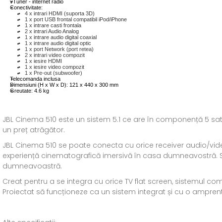
vTuner - internet radio
Conectivitate:
4 x intrari HDMI (suporta 3D)
1 x port USB frontal compatibil iPod/iPhone
1 x intrare casti frontala
2 x intrari Audio Analog
1 x intrare audio digital coaxial
1 x intrare audio digital optic
1 x port Network (port retea)
2 x intrari video compozit
1 x iesire HDMI
1 x iesire video compozit
1 x Pre-out (subwoofer)
Telecomanda inclusa
Dimensiuni (H x W x D): 121 x 440 x 300 mm
Greutate: 4.6 kg
JBL Cinema 510 este un sistem 5.1 ce are în componență 5 satel
un preț atrăgător.
JBL Cinema 510 se poate conecta cu orice receiver audio/video,
experiență cinematografică imersivă în casa dumneavostră. Su
dumneavoastră.
Creat pentru a se integra cu orice TV flat screen, sistemul c
Proiectat să funcționeze ca un sistem integrat și cu o ampren