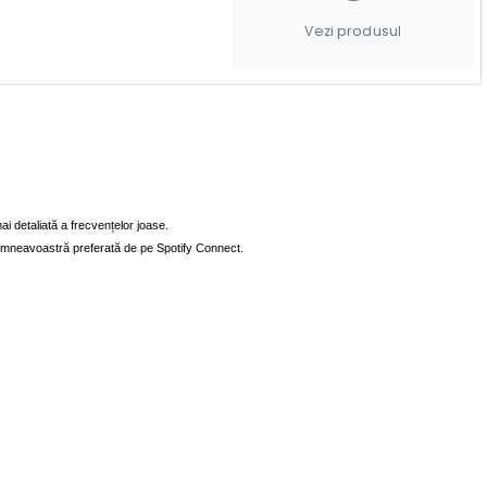
Vezi produsul
i detaliată a frecvențelor joase.
 dumneavoastră preferată de pe
Spotify Connect
.