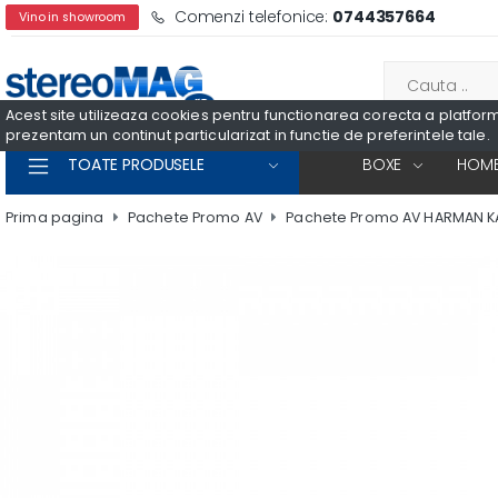
Comenzi telefonice:
0744357664
Vino in showroom
Acest site utilizeaza cookies pentru functionarea corecta a platformei
prezentam un continut particularizat in functie de preferintele tale.
TOATE PRODUSELE
BOXE
HOME
Prima pagina
Pachete Promo AV
Pachete Promo AV HARMAN 