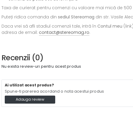
Taxa de curierat pentru comenzi cu valoare mai mică de 500 de l
Puteți ridica comanda din
sediul
Stereomag
din str. Vasile Al
Daca vrei să afli stadiul comenzii tale, intră în
Contul meu
(link
adresa de email:
contact@stereomag.ro
.
Recenzii (0)
Nu exista review-uri pentru acest produs
Ai utilizat acest produs?
Spune-ti parerea acordand o nota acestui produs
Adauga review