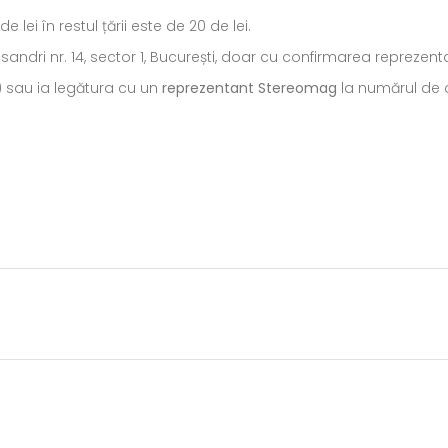
ei în restul țării este de 20 de lei.
ecsandri nr. 14, sector 1, București, doar cu confirmarea repreze
) sau ia legătura cu un
reprezentant Stereomag
la numărul de c