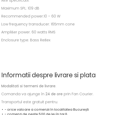
Alte specificatii:
Maximum SPL: 109 dB
Recommended power:10 – 60 W
Low frequency transducer: 165mm cone
Ampliﬁer power: 60 watts RMS
Enclosure type: Bass Reﬂex
Informatii despre livrare si plata
Modalitati si termeni de livrare
:
Comanda va ajunge în
24 de ore
prin Fan Courier.
Transportul este gratuit pentru:
- orice valoare a comenzii în localitatea București
- comenzi de peste 500 de lei în țară