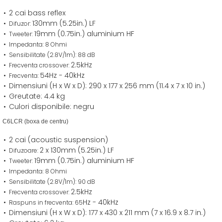
2 cai bass reflex
130mm (5.25in.) LF
Difuzor:
19mm (0.75in.) aluminium HF
Tweeter:
Impedanta: 8 Ohmi
Sensibilitate
(2.8V/1m): 88 dB
2.5kHz
Frecventa crossover:
54Hz - 40kHz
Frecventa:
Dimensiuni (H x W x D): 290 x 177 x 256 mm (11.4 x 7 x 10 in.)
Greutate: 4.4 kg
Culori disponibile: negru
C6LCR
(boxa de centru)
2 cai (acoustic suspension)
2 x 130mm (5.25in.) LF
Difuzoare:
19mm (0.75in.) aluminium HF
Tweeter:
Impedanta: 8 Ohmi
Sensibilitate
(2.8V/1m): 90 dB
2.5kHz
Frecventa crossover:
Hz - 40kHz
Raspuns in frecventa: 65
Dimensiuni (H x W x D): 177 x 430 x 211 mm (7 x 16.9 x 8.7 in.)