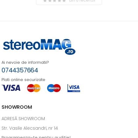
din 0 recenzii
Ai nevoie de informatii?
0744357664
Plati online securizate
SHOWROOM
ADRESĂ SHOWROOM
Str. Vasile Alecsandri, nr 14
Programeaza-te pentru auditie!