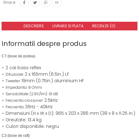
Share:
DESCRIERE
LIVRARE SI PLATA
RECENZII (0)
Informatii despre produs
C7 (boxe de podea)
2 cai bass reflex
2 x 165mm (6.5in.) LF
Difuzoare:
19mm (0.75in.) aluminium HF
Tweeter:
Impedanta: 8 Ohmi
Sensibilitate
(2.8V/1m): 91 dB
2.5kHz
Frecventa crossover:
36Hz - 40kHz
Frecventa:
Dimensiuni (H x W x D): 965 x 203 x 286 mm (38 x 8 x 11.25 in.)
Greutate: 13.4 kg
Culori disponibile: negru
C3 (boxe de raft)