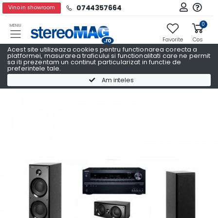
0744357664
Vino in showroom
0
MENIU
Favorite
Cos
Acest site utilizeaza cookies pentru functionarea corecta a
platformei, masurarea traficului si functionalitati care ne permit
sa iti prezentam un continut particularizat in functie de
preferintele tale.
Pachete Promo AV
Pachete Promo AV ONKYO
Am inteles