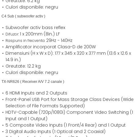
Greutate: 6.2 kg
Culori disponibile: negru
C4 Sub ( subwoofer activ )
Subwoofer activ bass reflex
1 x 200mm (8in.) LF
Difuzor:
29Hz - 140Hz
Raspuns in frecventa:
Amplificator incorporat Clasa-D de 200W
Dimensiuni (H x W x D): 177 x 345 x 320 x 377 mm (13.6 x 12.6 x
14.9 in.)
Greutate: 12.2 kg
Culori disponibile: negru
TX-NR626 ( Receiver A/V 7.2 canale )
6 HDMI Inputs and 2 Outputs
Front-Panel USB Port for Mass Storage Class Devices (Wide
Selection of File Formats Supported)
HDTV-Capable (720p/1080i) Component Video Switching (1
Input and 1 Output)
5 Composite Video Inputs (1 Front/4 Rear) and 1 Output
3 Digital Audio Inputs (1 Optical and 2 Coaxial)