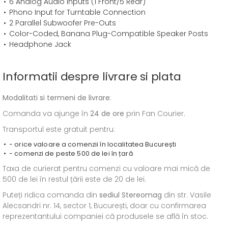
6 Analog Audio Inputs (1 Front/5 Rear)
Phono Input for Turntable Connection
2 Parallel Subwoofer Pre-Outs
Color-Coded, Banana Plug-Compatible Speaker Posts
Headphone Jack
Informatii despre livrare si plata
Modalitati si termeni de livrare
:
Comanda va ajunge în
24 de ore
prin Fan Courier.
Transportul este gratuit pentru:
- orice valoare a comenzii în localitatea București
- comenzi de peste 500 de lei în țară
Taxa de curierat pentru comenzi cu valoare mai mică de
500 de lei în restul țării este de 20 de lei.
Puteți ridica comanda din
sediul
Stereomag
din str. Vasile
Alecsandri nr. 14, sector 1, București, doar cu confirmarea
reprezentantului companiei că produsele se află în stoc.