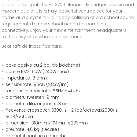
and phono input, the HK 3700 eloquently bridges classic and
modern audio. It is a truly powerful centrepiece for your
home audio system – a happy collision of old school sound
requirements to new school needs for complete
connectivity. Enjoy your new entertainment headquarters –
to the envy of all who see and hear it.
Boxe raft
de inalta fidelitate.
boxe pasive cu 2 cai, tip bookshelf
putere RMS: 60W (240W max)
impedanta: 8 ohmi
sensibilitate: 86dB (2,83V/1m)
raspuns in frecventa: 65Hz – 40kHz
diametru tweeter: 19 mm
diametru difuzor joase: 13 cm
frecvente crossover: 3300Hz - 24dB/octava;12000Hz -
18dB/octava
dimensiuni: 318mm x 174mm x 203mm
greutate: 4,6 kg (fiecare)
pachetul contine o pereche