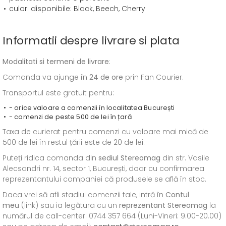
culori disponibile: Black, Beech, Cherry
Informatii despre livrare si plata
Modalitati si termeni de livrare
:
Comanda va ajunge în
24 de ore
prin Fan Courier.
Transportul este gratuit pentru:
- orice valoare a comenzii în localitatea București
- comenzi de peste 500 de lei în țară
Taxa de curierat pentru comenzi cu valoare mai mică de
500 de lei în restul țării este de 20 de lei.
Puteți ridica comanda din
sediul
Stereomag
din str. Vasile
Alecsandri nr. 14, sector 1, București, doar cu confirmarea
reprezentantului companiei că produsele se află în stoc.
Daca vrei să afli stadiul comenzii tale, intră în
Contul
meu
(link) sau ia legătura cu un
reprezentant Stereomag
la
numărul de call-center: 0744 357 664 (Luni-Vineri: 9.00-20.00)