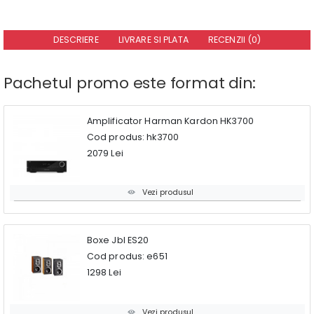
DESCRIERE
LIVRARE SI PLATA
RECENZII (0)
Pachetul promo este format din:
Amplificator Harman Kardon HK3700
Cod produs: hk3700
2079 Lei
Vezi produsul
Boxe Jbl ES20
Cod produs: e651
1298 Lei
Vezi produsul