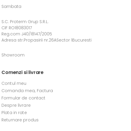
Sambata
S.C. Proterm Grup S.R.L.
CIF RO18083017
Reg.com J40/18147/2005
Adresa str.Propasirii nr.26ASector 1Bucuresti
Showroom
Comenzi si livrare
Contul meu
Comanda mea, Factura
Formular de contact
Despre livrare
Plata in rate
Returnare produs