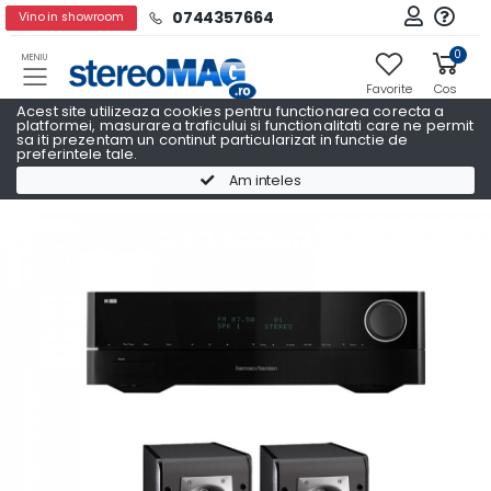
0744357664
Vino in showroom
0
MENIU
Favorite
Cos
Acest site utilizeaza cookies pentru functionarea corecta a
platformei, masurarea traficului si functionalitati care ne permit
sa iti prezentam un continut particularizat in functie de
preferintele tale.
Pachete Promo AV
Pachete Promo AV HARMAN KARDON
Am inteles