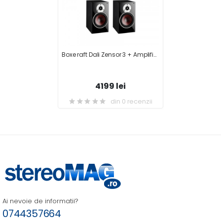
Boxe raft Dali Zensor 3 + Amplificator Yamaha A-S301
4199 lei
din 0 recenzii
Ai nevoie de informatii?
0744357664