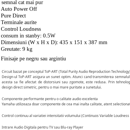
semnal cat mai pur
Auto Power Off
Pure Direct
Terminale aurite
Control Loudness
consum in stanby: 0.5W
Dimensiuni (W x H x D): 435 x 151 x 387 mm
Greutate: 9 kg
Finisaje pe negru sau argintiu
Circuit bazat pe conceptul ToP-ART (Total Purity Audio Reproduction Technology
Design-ul ToP-ART asigura un sunet optim. Atunci cand transmiterea semnalulu
acesta sa fie afectat de distorsiuni sau zgomote, este redusa. Prin tehnol
design direct simetric, pentru o mai mare puritate a sunetului.
Componente performante pentru o calitate audio excelenta
Yamaha utilizeaza doar componente de cea mai inalta calitate, atent selectionate
Control continuu al variatiei intensitatii volumului
(Continuos Variable Loudness 
Intrare Audio Digitala pentru TV sau Blu-ray Player