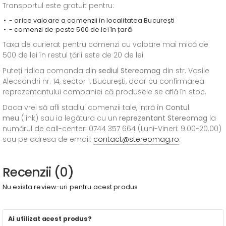
Transportul este gratuit pentru:
- orice valoare a comenzii în localitatea București
- comenzi de peste 500 de lei în țară
Taxa de curierat pentru comenzi cu valoare mai mică de
500 de lei în restul țării este de 20 de lei.
Puteți ridica comanda din
sediul
Stereomag
din str. Vasile
Alecsandri nr. 14, sector 1, București, doar cu confirmarea
reprezentantului companiei că produsele se află în stoc.
Daca vrei să afli stadiul comenzii tale, intră în
Contul
meu
(link) sau ia legătura cu un
reprezentant Stereomag
la
numărul de call-center: 0744 357 664 (Luni-Vineri: 9.00-20.00)
sau pe adresa de email:
contact@stereomag.ro
.
Recenzii (0)
Nu exista review-uri pentru acest produs
Ai utilizat acest produs?