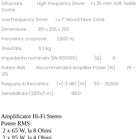
Difuzoare: High Frequency Driver 1 x 25 mm Soft Textile
Dome
Low Frequency Driver 1 x 7" Wood Fibre Cone
Dimensiuni: 351 x 205 x 293
Frecventa crossover: 2,600 Hz
Greutate: 6.3 kg
Impedanta nominala (EN 600065): [Ω] 6
Putere RMS: Recommended Amplifier Power [W] 25 -
125
Raspuns in frecventa: (+/-3 dB) [Hz] 50 - 26,500
Sensibilitate (2,83V/1 m): 88.0
Amplificator Hi-Fi Stereo
Putere RMS:
2 x 65 W, la 8 Ohmi
2 x 95 W, la 4 Ohmi