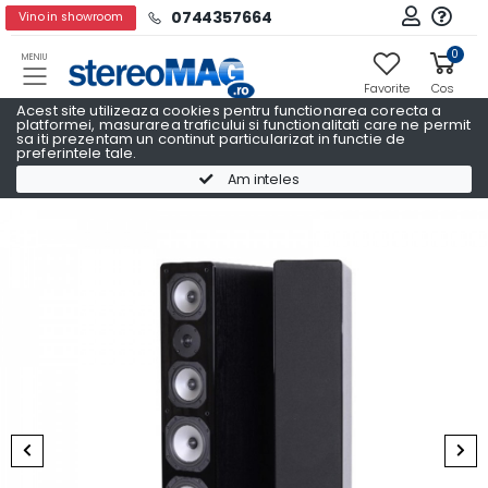
0744357664
Vino in showroom
0
MENIU
Favorite
Cos
Acest site utilizeaza cookies pentru functionarea corecta a
platformei, masurarea traficului si functionalitati care ne permit
sa iti prezentam un continut particularizat in functie de
preferintele tale.
Pachete Promo AV
Pachete Promo AV DYNAVOICE
Am inteles