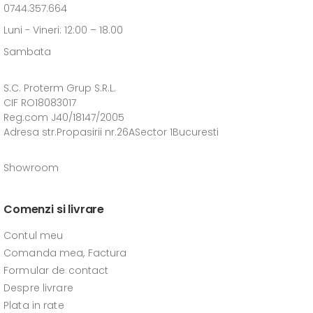
0744.357.664
Luni - Vineri: 12:00 – 18.00
Sambata
S.C. Proterm Grup S.R.L.
CIF RO18083017
Reg.com J40/18147/2005
Adresa str.Propasirii nr.26ASector 1Bucuresti
Showroom
Comenzi si livrare
Contul meu
Comanda mea, Factura
Formular de contact
Despre livrare
Plata in rate