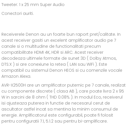
Tweeter: 1 x 25 mm Super Audio
Conectori auriti.
Receiverele Denon au un foarte bun raport pret/calitate. In
acest receiver gasiti un excelent amplificator audio pe 7
canale si o multitudine de functionalitati precum
compatibilitate HDMI 4K, HDR si ARC. Acest receiver
decodeaza ultimele formate de sunet 3D ( Dolby Atmos,
DTS:X ) si are conexiune la retea ( LAN sau WiFi ). Este
compatibil cu sistemul Denon HEOS si cu comenzile vocale
Amazon Alexa.
AVR-X2500H are un amplificator puternic pe 7 canale, realizat
cu componente discrete ( clasa AB ), care poate livra 2 x 95
W in sarcini de 8 ohm ( THD 0.08% ). In modul Eco, receiverul
isi ajusteaza puterea in functie de necesarul cerut de
ascultator astfel incat sa mentina la minim consumul de
energie. Amplificatorul este configurabil, poate fi folosit
pentru configuratii 7.1, 5.1.2 sau pentru bi-amplificare.