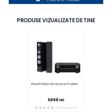
PRODUSE VIZUALIZATE DE TINE
Boxe Podea Dynavoice Challenger M-65 EX V.4 + Receiver AV Denon AVR-X2500H
5898 lei
din 0 recenzii