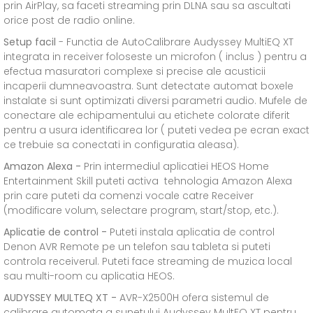
prin AirPlay, sa faceti streaming prin DLNA sau sa ascultati
orice post de radio online.
Setup facil
- Functia de AutoCalibrare Audyssey MultiEQ XT
integrata in receiver foloseste un microfon ( inclus ) pentru a
efectua masuratori complexe si precise ale acusticii
incaperii dumneavoastra. Sunt detectate automat boxele
instalate si sunt optimizati diversi parametri audio. Mufele de
conectare ale echipamentului au etichete colorate diferit
pentru a usura identificarea lor ( puteti vedea pe ecran exact
ce trebuie sa conectati in configuratia aleasa).
Amazon Alexa -
Prin intermediul aplicatiei HEOS Home
Entertainment Skill puteti activa tehnologia Amazon Alexa
prin care puteti da comenzi vocale catre Receiver
(modificare volum, selectare program, start/stop, etc.).
Aplicatie de control -
Puteti instala aplicatia de control
Denon AVR Remote pe un telefon sau tableta si puteti
controla receiverul. Puteti face streaming de muzica local
sau multi-room cu aplicatia HEOS.
AUDYSSEY MULTEQ XT -
AVR-X2500H ofera sistemul de
calibrare automata a sunetului Audyssey MultEQ XT pentru