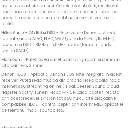
masura acusticii camerei. Cu microfonul oferit, receiverul
analizeaza precis acustica boxelor si a camerei si aplica
corectiile necesare pentru a obtine un sunet dinamic si
realist.
HiRes Audio - 24/196 si DSD -
Receiverele Denon pot reda
formate audio ALAC, FLAC, WAV (pana la 24-bit/196-kHz)
precum si DSD 2.8MHz si 5.6MHz tracks (formatul audiofil
pentru SACD).
Multiroom
- Puteti avea sunet 5.1 in living-room si stereo in
alta camera, 2 zone.
Denon HEOS -
Aplicatia Denon HEOS este integrata in acest
receiver. Puteti reda muzica din propria retea locala, radio
internet sau streaming online ( Tidal, Deezer, Sound Cloud,
Napster, Spotify, TuneIn, Mood:Mix ). Muzica poate fi redata
prin acest receiver sincronizat sau nu cu alte dispozitive
compatibile HEOS - control deplin prin intermediul aplicatiei
pe telefonul mobil sau tableta.
Alte specificatii: