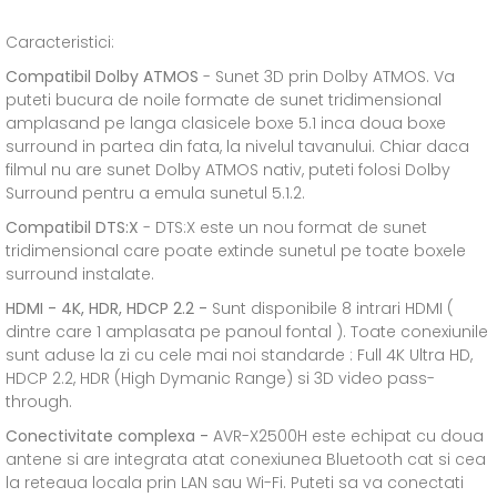
Caracteristici:
Compatibil Dolby ATMOS
- Sunet 3D prin Dolby ATMOS. Va
puteti bucura de noile formate de sunet tridimensional
amplasand pe langa clasicele boxe 5.1 inca doua boxe
surround in partea din fata, la nivelul tavanului. Chiar daca
filmul nu are sunet Dolby ATMOS nativ, puteti folosi Dolby
Surround pentru a emula sunetul 5.1.2.
Compatibil DTS:X
- DTS:X este un nou format de sunet
tridimensional care poate extinde sunetul pe toate boxele
surround instalate.
HDMI - 4K, HDR, HDCP 2.2 -
Sunt disponibile 8 intrari HDMI (
dintre care 1 amplasata pe panoul fontal ). Toate conexiunile
sunt aduse la zi cu cele mai noi standarde : Full 4K Ultra HD,
HDCP 2.2, HDR (High Dymanic Range) si 3D video pass-
through.
Conectivitate complexa -
AVR-X2500H este echipat cu doua
antene si are integrata atat conexiunea Bluetooth cat si cea
la reteaua locala prin LAN sau Wi-Fi. Puteti sa va conectati