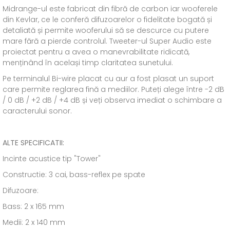
Midrange-ul este fabricat din fibră de carbon iar wooferele
din Kevlar, ce le conferă difuzoarelor o fidelitate bogată și
detaliată și permite wooferului să se descurce cu putere
mare fără a pierde controlul. Tweeter-ul Super Audio este
proiectat pentru a avea o manevrabilitate ridicată,
menținând în același timp claritatea sunetului.
Pe terminalul Bi-wire placat cu aur a fost plasat un suport
care permite reglarea fină a mediilor. Puteți alege între -2 dB
/ 0 dB / +2 dB / +4 dB și veți observa imediat o schimbare a
caracterului sonor.
ALTE SPECIFICATII:
Incinte acustice tip "Tower"
Constructie: 3 cai, bass-reflex pe spate
Difuzoare:
Bass: 2 x 165 mm
Medii: 2 x 140 mm