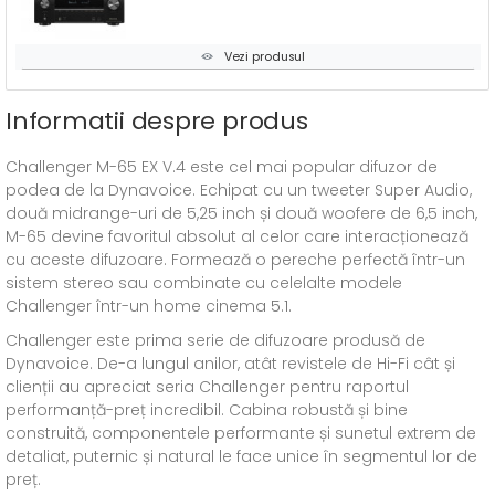
Vezi produsul
Informatii despre produs
Challenger M-65 EX V.4 este cel mai popular difuzor de
podea de la Dynavoice. Echipat cu un tweeter Super Audio,
două midrange-uri de 5,25 inch și două woofere de 6,5 inch,
M-65 devine favoritul absolut al celor care interacționează
cu aceste difuzoare. Formează o pereche perfectă într-un
sistem stereo sau combinate cu celelalte modele
Challenger într-un home cinema 5.1.
Challenger este prima serie de difuzoare produsă de
Dynavoice. De-a lungul anilor, atât revistele de Hi-Fi cât și
clienții au apreciat seria Challenger pentru raportul
performanță-preț incredibil. Cabina robustă și bine
construită, componentele performante și sunetul extrem de
detaliat, puternic și natural le face unice în segmentul lor de
preț.