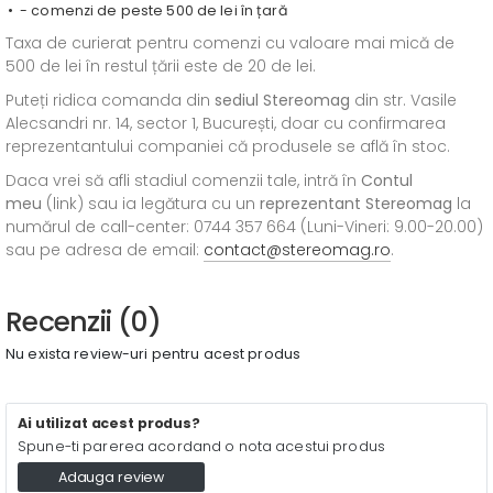
- comenzi de peste 500 de lei în țară
Taxa de curierat pentru comenzi cu valoare mai mică de
500 de lei în restul țării este de 20 de lei.
Puteți ridica comanda din
sediul
Stereomag
din str. Vasile
Alecsandri nr. 14, sector 1, București, doar cu confirmarea
reprezentantului companiei că produsele se află în stoc.
Daca vrei să afli stadiul comenzii tale, intră în
Contul
meu
(link) sau ia legătura cu un
reprezentant Stereomag
la
numărul de call-center: 0744 357 664 (Luni-Vineri: 9.00-20.00)
sau pe adresa de email:
contact@stereomag.ro
.
Recenzii (0)
Nu exista review-uri pentru acest produs
Ai utilizat acest produs?
Spune-ti parerea acordand o nota acestui produs
Adauga review