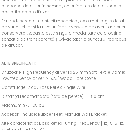
pierderea detaliilor în semnal, chiar înainte de a ajunge la
posibilitatea de difuzor.
Prin reducerea distrosiunii mecanice , cele mai fragile detalii
de sunet, chiar și la niveluri foarte scăzute de ascultare, sunt
conservate. Aceasta este singura modalitate de a obține
senzația de transparență și „vivacitate“ a sunetului reprodus
de difuzor.
ALTE SPECIFICATII:
Difuzoare: High frequency driver 1 x 25 mm Soft Textile Dome;
Low frequency driver1 x 5,25" Wood Fibre Cone
Construcție: 2 căi, Bass Reflex, Single Wire
Distanța recomandată (față de perete): 1 - 80 cm
Maximum SPL: 105 dB
Accesorii incluse: Rubber Feet, Manual, Wall Bracket
Alte caracteristici: Bass Reflex Tuning Frequency [Hz] 51.5 Hz,
Shelf or stand, On-Wall