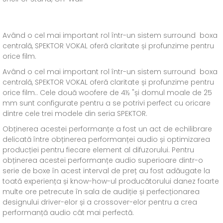
Având o cel mai important rol într-un sistem surround boxa
centrală, SPEKTOR VOKAL oferă claritate și profunzime pentru
orice film.
Având o cel mai important rol într-un sistem surround boxa
centrală, SPEKTOR VOKAL oferă claritate și profunzime pentru
orice film.. Cele două woofere de 4½ "și domul moale de 25
mm sunt configurate pentru a se potrivi perfect cu oricare
dintre cele trei modele din seria SPEKTOR.
Obținerea acestei performanțe a fost un act de echilibrare
delicată între obținerea performanței audio și optimizarea
producției pentru fiecare element al difuzorului. Pentru
obținerea acestei performanțe audio superioare dintr-o
serie de boxe în acest interval de preț au fost adăugate la
toată experiența și know-how-ul producătorului danez foarte
multe ore petrecute în sala de audiție și perfecționarea
designului driver-elor și a crossover-elor pentru a crea
performanță audio cât mai perfectă.