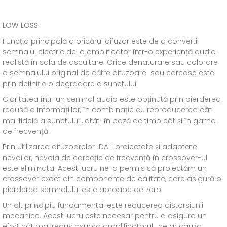
LOW LOSS
Funcția principală a oricărui difuzor este de a converti
semnalul electric de la amplificator într-o experiență audio
realistă în sala de ascultare. Orice denaturare sau colorare
a semnalului original de către difuzoare sau carcase este
prin definiție o degradare a sunetului.
Claritatea într-un semnal audio este obținută prin pierderea
redusă a informațiilor, în combinație cu reproducerea cât
mai fidelă a sunetului , atât în bază de timp cât și în gama
de frecvență.
Prin utilizarea difuzoarelor DALI proiectate și adaptate
nevoilor, nevoia de corecție de frecvență în crossover-ul
este eliminata. Acest lucru ne-a permis să proiectăm un
crossover exact din componente de calitate, care asigură o
pierderea semnalului este aproape de zero.
Un alt principiu fundamental este reducerea distorsiunii
mecanice. Acest lucru este necesar pentru a asigura un
efort cât mai redus asupra amplificatorul , ce ar cauza