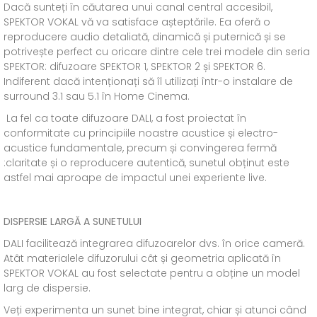
Dacă sunteți în căutarea unui canal central accesibil,
SPEKTOR VOKAL vă va satisface așteptările. Ea oferă o
reproducere audio detaliată, dinamică și puternică și se
potrivește perfect cu oricare dintre cele trei modele din seria
SPEKTOR: difuzoare SPEKTOR 1, SPEKTOR 2 și SPEKTOR 6.
Indiferent dacă intenționați să îl utilizați într-o instalare de
surround 3.1 sau 5.1 în Home Cinema.
La fel ca toate difuzoare DALI, a fost proiectat în
conformitate cu principiile noastre acustice și electro-
acustice fundamentale, precum și convingerea fermă
:claritate și o reproducere autentică, sunetul obținut este
astfel mai aproape de impactul unei experiente live.
DISPERSIE LARGĂ A SUNETULUI
DALI facilitează integrarea difuzoarelor dvs. în orice cameră.
Atât materialele difuzorului cât și geometria aplicată în
SPEKTOR VOKAL au fost selectate pentru a obține un model
larg de dispersie.
Veți experimenta un sunet bine integrat, chiar și atunci când