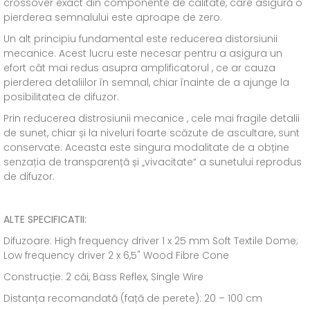
crossover exact din componente de calitate, care asigură o
pierderea semnalului este aproape de zero.
Un alt principiu fundamental este reducerea distorsiunii
mecanice. Acest lucru este necesar pentru a asigura un
efort cât mai redus asupra amplificatorul , ce ar cauza
pierderea detaliilor în semnal, chiar înainte de a ajunge la
posibilitatea de difuzor.
Prin reducerea distrosiunii mecanice , cele mai fragile detalii
de sunet, chiar și la niveluri foarte scăzute de ascultare, sunt
conservate. Aceasta este singura modalitate de a obține
senzația de transparență și „vivacitate“ a sunetului reprodus
de difuzor.
ALTE SPECIFICATII:
Difuzoare: High frequency driver 1 x 25 mm Soft Textile Dome;
Low frequency driver 2 x 6,5" Wood Fibre Cone
Construcție: 2 căi, Bass Reflex, Single Wire
Distanța recomandată (față de perete): 20 – 100 cm