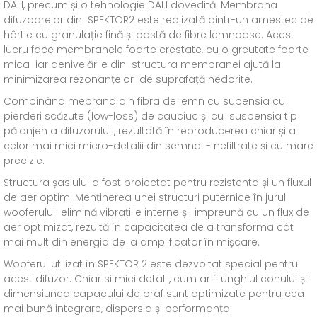
DALI, precum și o tehnologie DALI dovedită. Membrana
difuzoarelor din SPEKTOR2 este realizată dintr-un amestec de
hârtie cu granulație fină și pastă de fibre lemnoase. Acest
lucru face membranele foarte crestate, cu o greutate foarte
mica iar denivelările din structura membranei ajută la
minimizarea rezonanțelor de suprafață nedorite.
Combinând mebrana din fibra de lemn cu supensia cu
pierderi scăzute (low-loss) de cauciuc și cu suspensia tip
păianjen a difuzorului , rezultată în reproducerea chiar și a
celor mai mici micro-detalii din semnal - nefiltrate și cu mare
precizie.
Structura șasiului a fost proiectat pentru rezistenta și un fluxul
de aer optim. Menținerea unei structuri puternice în jurul
wooferului elimină vibrațiile interne și impreună cu un flux de
aer optimizat, rezultă în capacitatea de a transforma cât
mai mult din energia de la amplificator în mișcare.
Wooferul utilizat în SPEKTOR 2 este dezvoltat special pentru
acest difuzor. Chiar si mici detalii, cum ar fi unghiul conului și
dimensiunea capacului de praf sunt optimizate pentru cea
mai bună integrare, dispersia și performanța.