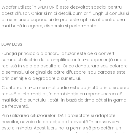
Woofer utilizat în SPEKTOR 6 este dezvoltat special pentru
acest difuzor. Chiar si mici detalii, cum ar fi unghiul conului și
dimensiunea capacului de praf este optimizat pentru cea
mai bună integrare, dispersia și performanța.
LOW LOSS
Funcția principală a oricărui difuzor este de a converti
semnalul electric de la amplificator într-o experiență audio
realistă în sala de ascultare. Orice denaturare sau colorare
a semnalului original de către difuzoare sau carcase este
prin definiție o degradare a sunetului.
Claritatea într-un semnal audio este obținută prin pierderea
redusă a informațiilor, în combinație cu reproducerea cât
mai fidelă a sunetului , atât în bază de timp cât și în gama
de frecvență.
Prin utilizarea difuzoarelor DALI proiectate și adaptate
nevoilor, nevoia de corecție de frecvență în crossover-ul
este eliminata. Acest lucru ne-a permis să proiectăm un