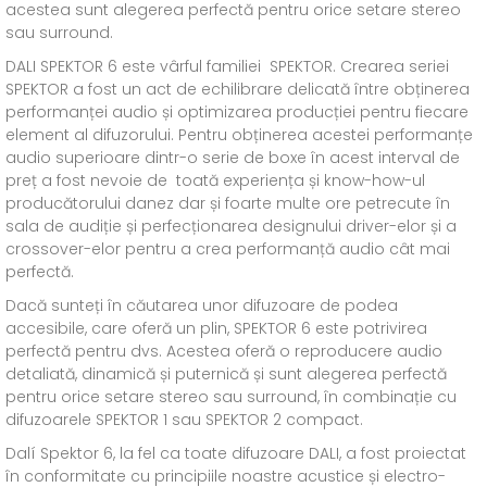
acestea sunt alegerea perfectă pentru orice setare stereo
sau surround.
DALI SPEKTOR 6 este vârful familiei SPEKTOR. Crearea seriei
SPEKTOR a fost un act de echilibrare delicată între obținerea
performanței audio și optimizarea producției pentru fiecare
element al difuzorului. Pentru obținerea acestei performanțe
audio superioare dintr-o serie de boxe în acest interval de
preț a fost nevoie de toată experiența și know-how-ul
producătorului danez dar și foarte multe ore petrecute în
sala de audiție și perfecționarea designului driver-elor și a
crossover-elor pentru a crea performanță audio cât mai
perfectă.
Dacă sunteți în căutarea unor difuzoare de podea
accesibile, care oferă un plin, SPEKTOR 6 este potrivirea
perfectă pentru dvs. Acestea oferă o reproducere audio
detaliată, dinamică și puternică și sunt alegerea perfectă
pentru orice setare stereo sau surround, în combinație cu
difuzoarele SPEKTOR 1 sau SPEKTOR 2 compact.
Dalí Spektor 6, la fel ca toate difuzoare DALI, a fost proiectat
în conformitate cu principiile noastre acustice și electro-