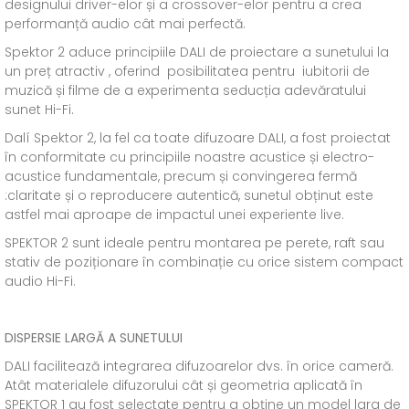
designului driver-elor și a crossover-elor pentru a crea
performanță audio cât mai perfectă.
Spektor 2 aduce principiile DALI de proiectare a sunetului la
un preț atractiv , oferind posibilitatea pentru iubitorii de
muzică și filme de a experimenta seducția adevăratului
sunet Hi-Fi.
Dalí Spektor 2, la fel ca toate difuzoare DALI, a fost proiectat
în conformitate cu principiile noastre acustice și electro-
acustice fundamentale, precum și convingerea fermă
:claritate și o reproducere autentică, sunetul obținut este
astfel mai aproape de impactul unei experiente live.
SPEKTOR 2 sunt ideale pentru montarea pe perete, raft sau
stativ de poziționare în combinație cu orice sistem compact
audio Hi-Fi.
DISPERSIE LARGĂ A SUNETULUI
DALI facilitează integrarea difuzoarelor dvs. în orice cameră.
Atât materialele difuzorului cât și geometria aplicată în
SPEKTOR 1 au fost selectate pentru a obține un model larg de