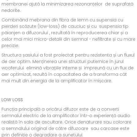
membranei ajută la minimizarea rezonanțelor de suprafață
nedorite.
Combinând mebrana din fibra de lemn cu supensia cu
pierderi scăzute (low-loss) de cauciuc și cu suspensia tip
păianjen a difuzorului , rezultată în reproducerea chiar și a
celor mai mici micro-detalii din semnal - nefiltrate și cu mare
precizie.
Structura șasiului a fost proiectat pentru rezistenta și un fluxul
de aer optim. Menținerea unei structuri puternice în jurul
wooferului elimină vibrațiile interne și impreună cu un flux de
aer optimizat, rezultă în capacitatea de a transforma cât
mai mult din energia de la amplificator în mișcare.
LOW LOSS
Funcția principală a oricărui difuzor este de a converti
semnalul electric de la amplificator într-o experiență audio
realistă în sala de ascultare. Orice denaturare sau colorare
a semnalului original de către difuzoare sau carcase este
prin definiție o degradare a sunetului.