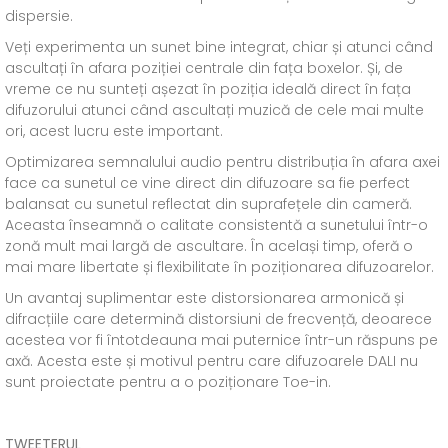
dispersie.
Veți experimenta un sunet bine integrat, chiar și atunci când
ascultați în afara poziției centrale din fața boxelor. Și, de
vreme ce nu sunteți așezat în poziția ideală direct în fața
difuzorului atunci când ascultați muzică de cele mai multe
ori, acest lucru este important.
Optimizarea semnalului audio pentru distribuția în afara axei
face ca sunetul ce vine direct din difuzoare sa fie perfect
balansat cu sunetul reflectat din suprafețele din cameră.
Aceasta înseamnă o calitate consistentă a sunetului într-o
zonă mult mai largă de ascultare. În același timp, oferă o
mai mare libertate și flexibilitate în poziționarea difuzoarelor.
Un avantaj suplimentar este distorsionarea armonică și
difracțiile care determină distorsiuni de frecvență, deoarece
acestea vor fi întotdeauna mai puternice într-un răspuns pe
axă. Acesta este și motivul pentru care difuzoarele DALI nu
sunt proiectate pentru a o poziționare Toe-in.
TWEETERUL