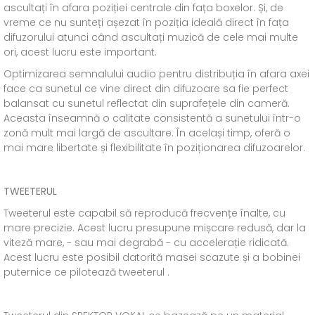
ascultați în afara poziției centrale din fața boxelor. Și, de
vreme ce nu sunteți așezat în poziția ideală direct în fața
difuzorului atunci când ascultați muzică de cele mai multe
ori, acest lucru este important.
Optimizarea semnalului audio pentru distribuția în afara axei
face ca sunetul ce vine direct din difuzoare sa fie perfect
balansat cu sunetul reflectat din suprafețele din cameră.
Aceasta înseamnă o calitate consistentă a sunetului într-o
zonă mult mai largă de ascultare. În același timp, oferă o
mai mare libertate și flexibilitate în poziționarea difuzoarelor.
TWEETERUL
Tweeterul este capabil să reproducă frecvențe înalte, cu
mare precizie. Acest lucru presupune mișcare redusă, dar la
viteză mare, - sau mai degrabă - cu accelerație ridicată.
Acest lucru este posibil datorită masei scazute și a bobinei
puternice ce pilotează tweeterul .