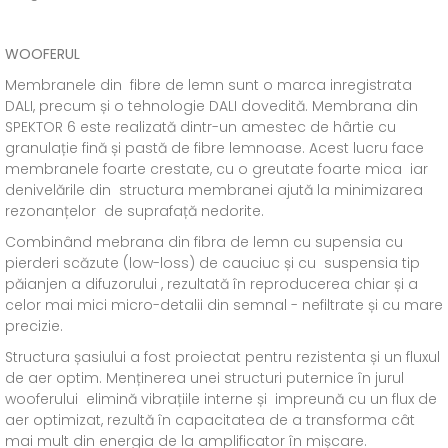
WOOFERUL
Membranele din fibre de lemn sunt o marca inregistrata
DALI, precum și o tehnologie DALI dovedită. Membrana din
SPEKTOR 6 este realizată dintr-un amestec de hârtie cu
granulație fină și pastă de fibre lemnoase. Acest lucru face
membranele foarte crestate, cu o greutate foarte mica iar
denivelările din structura membranei ajută la minimizarea
rezonanțelor de suprafață nedorite.
Combinând mebrana din fibra de lemn cu supensia cu
pierderi scăzute (low-loss) de cauciuc și cu suspensia tip
păianjen a difuzorului , rezultată în reproducerea chiar și a
celor mai mici micro-detalii din semnal - nefiltrate și cu mare
precizie.
Structura șasiului a fost proiectat pentru rezistenta și un fluxul
de aer optim. Menținerea unei structuri puternice în jurul
wooferului elimină vibrațiile interne și impreună cu un flux de
aer optimizat, rezultă în capacitatea de a transforma cât
mai mult din energia de la amplificator în mișcare.