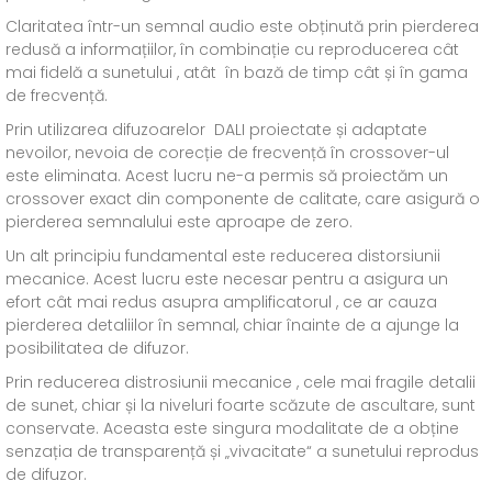
Claritatea într-un semnal audio este obținută prin pierderea
redusă a informațiilor, în combinație cu reproducerea cât
mai fidelă a sunetului , atât în bază de timp cât și în gama
de frecvență.
Prin utilizarea difuzoarelor DALI proiectate și adaptate
nevoilor, nevoia de corecție de frecvență în crossover-ul
este eliminata. Acest lucru ne-a permis să proiectăm un
crossover exact din componente de calitate, care asigură o
pierderea semnalului este aproape de zero.
Un alt principiu fundamental este reducerea distorsiunii
mecanice. Acest lucru este necesar pentru a asigura un
efort cât mai redus asupra amplificatorul , ce ar cauza
pierderea detaliilor în semnal, chiar înainte de a ajunge la
posibilitatea de difuzor.
Prin reducerea distrosiunii mecanice , cele mai fragile detalii
de sunet, chiar și la niveluri foarte scăzute de ascultare, sunt
conservate. Aceasta este singura modalitate de a obține
senzația de transparență și „vivacitate“ a sunetului reprodus
de difuzor.