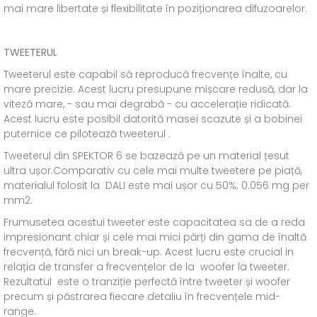
mai mare libertate și flexibilitate în poziționarea difuzoarelor.
TWEETERUL
Tweeterul este capabil să reproducă frecvențe înalte, cu
mare precizie. Acest lucru presupune mișcare redusă, dar la
viteză mare, - sau mai degrabă - cu accelerație ridicată.
Acest lucru este posibil datorită masei scazute și a bobinei
puternice ce pilotează tweeterul .
Tweeterul din SPEKTOR 6 se bazează pe un material țesut
ultra ușor.Comparativ cu cele mai multe tweetere pe piață,
materialul folosit la DALI este mai ușor cu 50%; 0.056 mg per
mm2.
Frumusetea acestui tweeter este capacitatea sa de a reda
impresionant chiar și cele mai mici părți din gama de înaltă
frecvență, fără nici un break-up. Acest lucru este crucial in
relația de transfer a frecvențelor de la woofer la tweeter.
Rezultatul este o tranziție perfectă între tweeter și woofer
precum și păstrarea fiecare detaliu în frecvențele mid-
range.