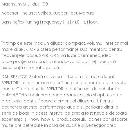
Maximum SPL [dB]: 109
Accesorii incluse: Spikes, Rubber Feet, Manual
Bass Reflex Tuning Frequency [Hz] 41.0 Hz, Floor.
În timp ce este încă un difuzor compact, volumul interior mai
mare al SPEKTOR 2 oferă performanțe suplimentară pentru
frecvențele joase. SPEKTOR 2 va fi, de asemenea, ideal în
orice poziție surround, ajutându-vă să obțineți această
experiență cinematografică.
DALI SPEKTOR 2 oferă un volum interior mai mare decât
SPEKTOR 1 și, prin urmare, oferă un plus pe partea de frecvețe
joase . Crearea seriei SPEKTOR a fost un act de echilibrare
delicată între obținerea performanței audio și optimizarea
producției pentru fiecare element al difuzorului. Pentru
obținerea acestei performanțe audio superioare dintr-o
serie de boxe în acest interval de preț a fost nevoie de toată
experiența și know-how-ul producătorului danez dar și foarte
multe ore petrecute în sala de audiție și perfecționarea