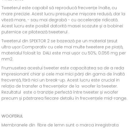
Tweeterul este capabil să reproducă frecvențe înalte, cu
mare precizie. Acest lucru presupune mișcare redusă, dar la
viteză mare, - sau mai degrabă - cu accelerație ridicată.
Acest lucru este posibil datorită masei scazute și a bobinei
puternice ce pilotează tweeterul .
Tweeterul din SPEKTOR 2 se bazează pe un material țesut
ultra ușor.Comparativ cu cele mai multe tweetere pe piață,
materialul folosit la DALI este mai ușor cu 50%; 0.056 mg per
mm2.
Frumusetea acestui tweeter este capacitatea sa de a reda
impresionant chiar și cele mai mici părți din gama de înaltă
frecvență, fără nici un break-up. Acest lucru este crucial in
relația de transfer a frecvențelor de la woofer la tweeter.
Rezultatul este o tranziție perfectă între tweeter și woofer
precum și păstrarea fiecare detaliu în frecvențele mid-range.
WOOFERUL
Membranele din fibre de lemn sunt o marca inregistrata