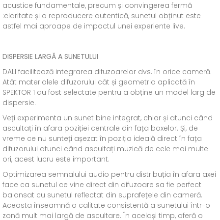
acustice fundamentale, precum și convingerea fermă
:claritate și o reproducere autentică, sunetul obținut este
astfel mai aproape de impactul unei experiente live.
DISPERSIE LARGĂ A SUNETULUI
DALI facilitează integrarea difuzoarelor dvs. în orice cameră.
Atât materialele difuzorului cât și geometria aplicată în
SPEKTOR 1 au fost selectate pentru a obține un model larg de
dispersie.
Veți experimenta un sunet bine integrat, chiar și atunci când
ascultați în afara poziției centrale din fața boxelor. Și, de
vreme ce nu sunteți așezat în poziția ideală direct în fața
difuzorului atunci când ascultați muzică de cele mai multe
ori, acest lucru este important.
Optimizarea semnalului audio pentru distribuția în afara axei
face ca sunetul ce vine direct din difuzoare sa fie perfect
balansat cu sunetul reflectat din suprafețele din cameră.
Aceasta înseamnă o calitate consistentă a sunetului într-o
zonă mult mai largă de ascultare. În același timp, oferă o