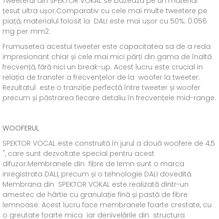
Tweeterul din SPEKTOR VOKAL se bazează pe un material
țesut ultra ușor.Comparativ cu cele mai multe tweetere pe
piață, materialul folosit la DALI este mai ușor cu 50%; 0.056
mg per mm2.
Frumusetea acestui tweeter este capacitatea sa de a reda
impresionant chiar și cele mai mici părți din gama de înaltă
frecvență, fără nici un break-up. Acest lucru este crucial in
relația de transfer a frecvențelor de la woofer la tweeter.
Rezultatul este o tranziție perfectă între tweeter și woofer
precum și păstrarea fiecare detaliu în frecvențele mid-range.
WOOFERUL
SPEKTOR VOCAL este construită în jurul a două woofere de 4,5
", care sunt dezvoltate special pentru acest
difuzor.Membranele din fibre de lemn sunt o marca
inregistrata DALI, precum și o tehnologie DALI dovedită.
Membrana din SPEKTOR VOKAL este realizată dintr-un
amestec de hârtie cu granulație fină și pastă de fibre
lemnoase. Acest lucru face membranele foarte crestate, cu
o greutate foarte mica iar denivelările din structura