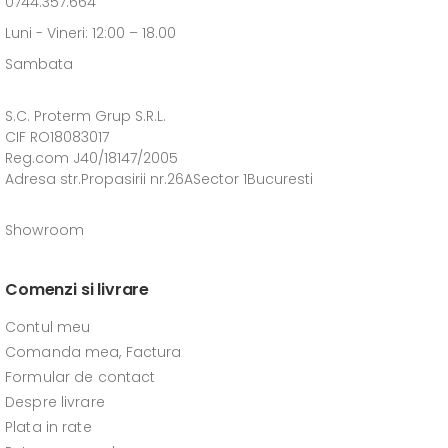
0744.357.664
Luni - Vineri: 12:00 – 18.00
Sambata
S.C. Proterm Grup S.R.L.
CIF RO18083017
Reg.com J40/18147/2005
Adresa str.Propasirii nr.26ASector 1Bucuresti
Showroom
Comenzi si livrare
Contul meu
Comanda mea, Factura
Formular de contact
Despre livrare
Plata in rate