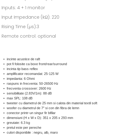
Inputs: 4 + 1 monitor
Input Impedance (kΩ): 220
Rising Time (µs):3
Remote control: optional
incinte acustice de raft
pot fi folosite ca boxe front/rear/surround
incinta tip bass reflex
amplificator recomandat: 25-125 W
impedanta: 6 Ohmi
raspuns in frecventa: 50-26500 Hz
frecventa crossover: 2600 Hz
sensibilitate (2.83V/1m): 88 dB
max SPL: 108 dB
tweeter cu diametrul de 25 mm si calota din material textil soft
woofer cu diametrul de 7" si con din fibra de lemn
conector printr-un singur fir bifilar
dimensiuni (H x W x D): 351 x 205 x 293 mm
greutate: 6.3 kg
pretul este per pereche
culori disponibile : negru, alb, maro