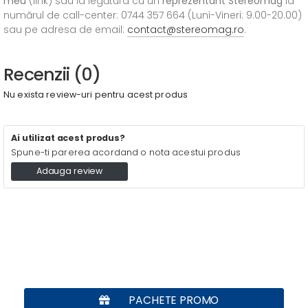
meu
(link) sau ia legătura cu un
reprezentant Stereomag
la
numărul de call-center: 0744 357 664 (Luni-Vineri: 9.00-20.00)
sau pe adresa de email:
contact@stereomag.ro
.
Recenzii (0)
Nu exista review-uri pentru acest produs
Ai utilizat acest produs?
Spune-ti parerea acordand o nota acestui produs
Adauga review
PACHETE PROMO