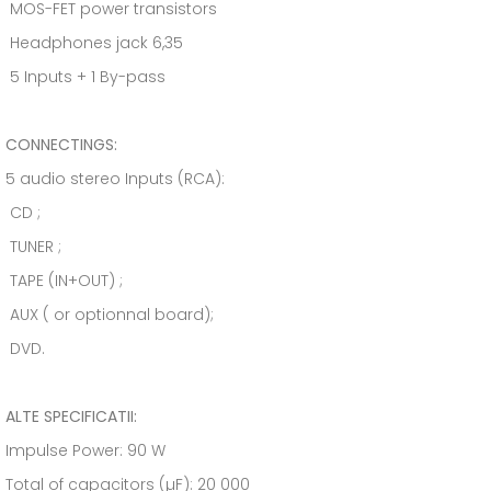
MOS-FET power transistors
Headphones jack 6,35
5 Inputs + 1 By-pass
CONNECTINGS:
5 audio stereo Inputs (RCA):
CD ;
TUNER ;
TAPE (IN+OUT) ;
AUX ( or optionnal board);
DVD.
ALTE SPECIFICATII:
Impulse Power: 90 W
Total of capacitors (µF): 20 000