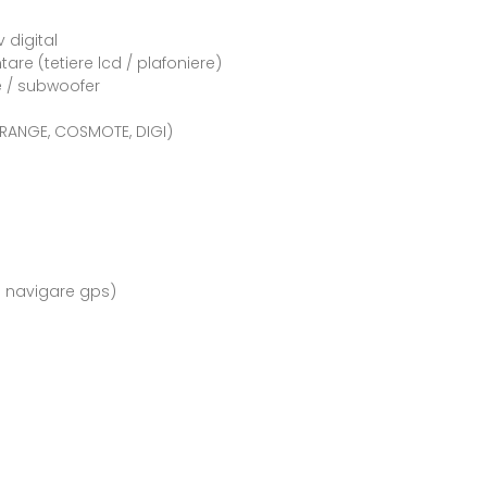
v digital
are (tetiere lcd / plafoniere)
re / subwoofer
ORANGE, COSMOTE, DIGI)
e navigare gps)