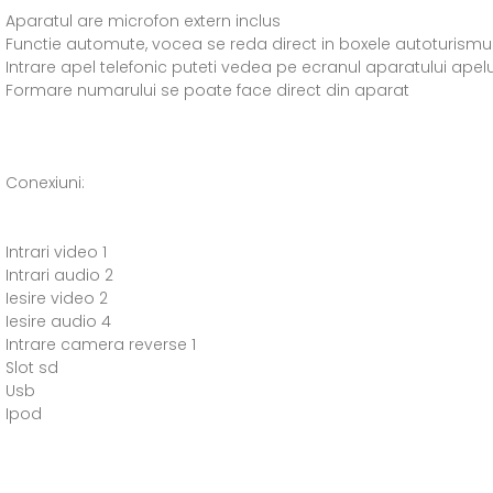
Aparatul are microfon extern inclus
Functie automute, vocea se reda direct in boxele autoturismul
Intrare apel telefonic puteti vedea pe ecranul aparatului apelu
Formare numarului se poate face direct din aparat
Conexiuni:
Intrari video 1
Intrari audio 2
Iesire video 2
Iesire audio 4
Intrare camera reverse 1
Slot sd
Usb
Ipod