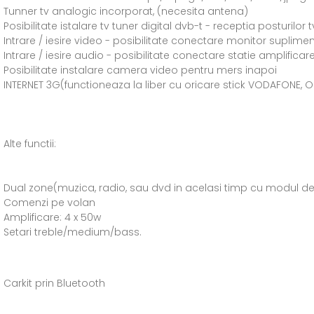
Tunner tv analogic incorporat, (necesita antena)
Posibilitate istalare tv tuner digital dvb-t - receptia posturilor t
Intrare / iesire video - posibilitate conectare monitor supliment
Intrare / iesire audio - posibilitate conectare statie amplifica
Posibilitate instalare camera video pentru mers inapoi
INTERNET 3G(functioneaza la liber cu oricare stick VODAFONE, 
Alte functii:
Dual zone(muzica, radio, sau dvd in acelasi timp cu modul d
Comenzi pe volan
Amplificare: 4 x 50w
Setari treble/medium/bass.
Carkit prin Bluetooth