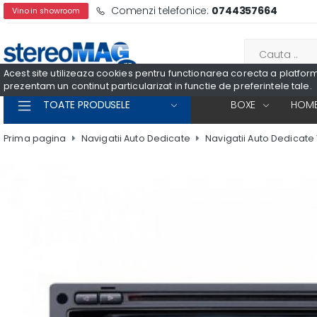
Comenzi telefonice:
0744357664
Vino in showroom
Acest site utilizeaza cookies pentru functionarea corecta a platformei
prezentam un continut particularizat in functie de preferintele tale.
TOATE PRODUSELE
BOXE
HOME
Prima pagina
Navigatii Auto Dedicate
Navigatii Auto Dedicate