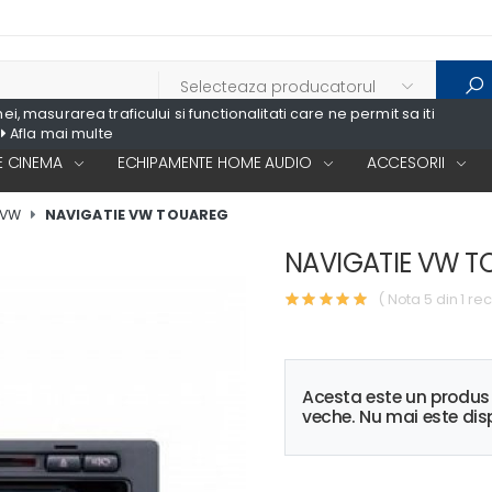
, masurarea traficului si functionalitati care ne permit sa iti
Afla mai multe
 CINEMA
ECHIPAMENTE HOME AUDIO
ACCESORII
 VW
NAVIGATIE VW TOUAREG
NAVIGATIE VW 
( Nota 5 din 1 rec
Acesta este un produ
veche. Nu mai este disp