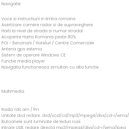
Navigatie
Voce si instructiuni in limba romana
Avertizare camere radar si de supraveghere
Harti la nivel de strada si numar stradal
Acoperire Harta Romania peste 80%
POI - Benzinarii / Hoteluri / Centre Comerciale
Antena gps externa
Sistem de operare Windows CE
Functie media player
Navigatia functioneaza simultan cu alta functie
Multimedia
Radio rds am / fm
Unitate dvd redare: dvd/vcd/cd/mp3/mpeg4/divx/cd-r/wma/jp
Butoanele sunt luminate de leduri rosii
Intrare USB: redare directa mp3/mpeg4/divx/cd-r/wma/jpeg