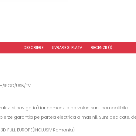
DESCRIERE
LIVRARE SI PLATA
RECENZII (1)
H/IPOD/USB/TV
rulezi si navigatia) iar comenzile pe volan sunt compatibile.
ierze garantia pe partea electrica a masinii. Sunt dedicate, deci 
e 3D FULL EUROPE(INCLUSIV Romania)