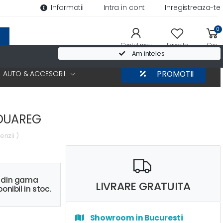
Informatii
Intra in cont
Inregistreaza-te
0
Contul meu
Favorite
Cos
Am inteles
AUTO & ACCESORII
PROMOTII
TOUAREG
enzii )
s din gama
LIVRARE GRATUITA
onibil in stoc.
Showroom in Bucuresti