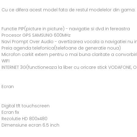
Cu ce difera acest model fata de restul modelelor din gama:
Functie PIP(picture in picture) - navigatie si dvd in fereastra
Procesor GPS SAMSUNG 600MHz
Navi Prompt Over Audio - avertizarea vocala a navigatiei nu i
Preia agenda telefonica(telefoane de generatie noua)
Microfon carkit extern pentru o mai buna claritate a convorbiri
WIFI
INTERNET 3G(functioneaza la liber cu oricare stick VODAFONE, 
Ecran
Digital tft touchscreen
Ecran fix
Rezolutie HD 800x480
Dimensiune ecran 6.5 inch