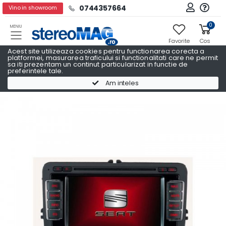
0744357664
Vino in showroom
0
MENIU
Favorite
Cos
Acest site utilizeaza cookies pentru functionarea corecta a
platformei, masurarea traficului si functionalitati care ne permit
sa iti prezentam un continut particularizat in functie de
preferintele tale.
Navigatii Auto Dedicate
Navigatii Auto Dedicate SEAT
Am inteles