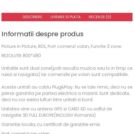
DESCRIERE
LIVRARE SI PLATA
RECENZII (0)
Informatii despre produs
Picture in Picture, RDS, Port comenzi volan, Functie 3 zone.
REZOLUTIE 800*480
Unitatile sunt dual zone(poti asculta muzica sau tv in timp ce
rulezi si navigatia) iar comenzile pe volan sunt compatibile.
Aceste unitati au cablu Plug&Play. Nu se taie nimic, deci nu se
pierze garantia pe partea electrica a masinii. Sunt dedicate,
deci nu vor exista lufturi intre unitati si bord.
Unitatea vine cu antena GPS si CARD SD cu softul de
navigatie 3D FULL EUROPE(INCLUSIV Romania)
Garantie locala, cu certificat de garantie emis.
Port comenzi pe volan