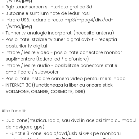
r/wma/jpeg
Rgb touchscreen si interfata grafica 3d
Butoanele sunt luminate de leduri rosii
Intrare USB: redare directa mp3/mpeg4/divx/cd-
r/wma/jpeg
Tunner tv analogic incorporat, (necesita antena)
Posibilitate istalare tv tuner digital dvb-t - receptia
posturilor tv digital
Intrare / iesire video - posibilitate conectare monitor
suplimentare (tetiere lcd / plafoniere)
Intrare / iesire audio - posibilitate conectare statie
amplificare / subwoofer
Posibilitate instalare camera video pentru mers inapoi
INTERNET 3G(functioneaza la liber cu oricare stick
VODAFONE, ORANGE, COSMOTE, DIGI)
Alte functii:
Dual zone(muzica, radio, sau dvd in acelasi timp cu modul
de navigare gps)
Functie 3 Zone. Radio/dvd/usb si GPS pe monitorul