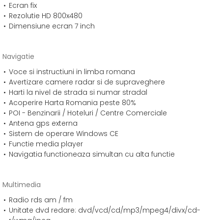
Ecran fix
Rezolutie HD 800x480
Dimensiune ecran 7 inch
Navigatie
Voce si instructiuni in limba romana
Avertizare camere radar si de supraveghere
Harti la nivel de strada si numar stradal
Acoperire Harta Romania peste 80%
POI - Benzinarii / Hoteluri / Centre Comerciale
Antena gps externa
Sistem de operare Windows CE
Functie media player
Navigatia functioneaza simultan cu alta functie
Multimedia
Radio rds am / fm
Unitate dvd redare: dvd/vcd/cd/mp3/mpeg4/divx/cd-