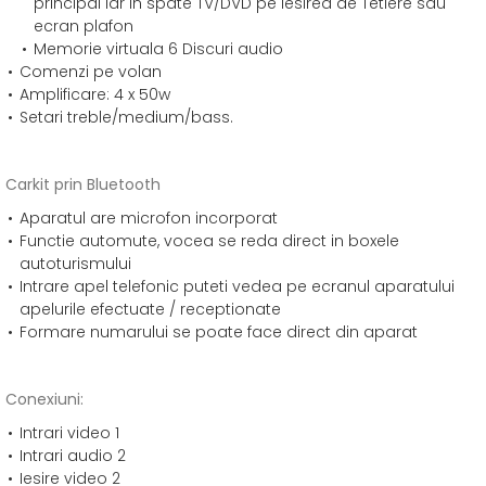
principal iar in spate TV/DVD pe iesirea de Tetiere sau
ecran plafon
Memorie virtuala 6 Discuri audio
Comenzi pe volan
Amplificare: 4 x 50w
Setari treble/medium/bass.
Carkit prin Bluetooth
Aparatul are microfon incorporat
Functie automute, vocea se reda direct in boxele
autoturismului
Intrare apel telefonic puteti vedea pe ecranul aparatului
apelurile efectuate / receptionate
Formare numarului se poate face direct din aparat
Conexiuni:
Intrari video 1
Intrari audio 2
Iesire video 2