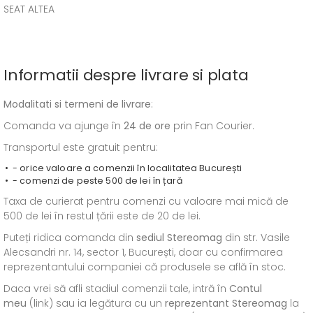
SEAT ALTEA
Informatii despre livrare si plata
Modalitati si termeni de livrare
:
Comanda va ajunge în
24 de ore
prin Fan Courier.
Transportul este gratuit pentru:
- orice valoare a comenzii în localitatea București
- comenzi de peste 500 de lei în țară
Taxa de curierat pentru comenzi cu valoare mai mică de
500 de lei în restul țării este de 20 de lei.
Puteți ridica comanda din
sediul
Stereomag
din str. Vasile
Alecsandri nr. 14, sector 1, București, doar cu confirmarea
reprezentantului companiei că produsele se află în stoc.
Daca vrei să afli stadiul comenzii tale, intră în
Contul
meu
(link) sau ia legătura cu un
reprezentant Stereomag
la