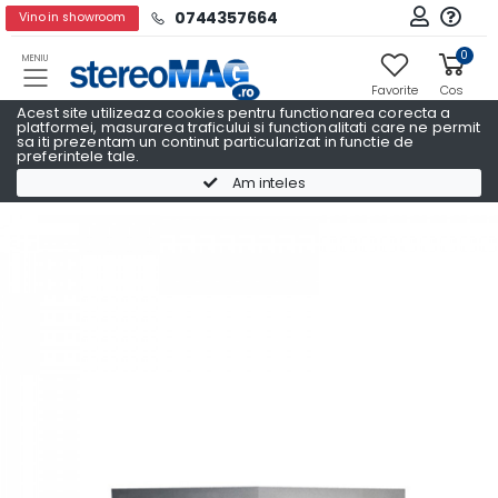
0744357664
Vino in showroom
0
MENIU
Favorite
Cos
Acest site utilizeaza cookies pentru functionarea corecta a
platformei, masurarea traficului si functionalitati care ne permit
sa iti prezentam un continut particularizat in functie de
preferintele tale.
Navigatii Auto Dedicate
Navigatii Auto Dedicate OPEL
Am inteles