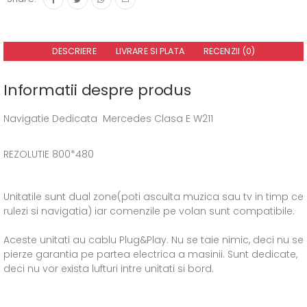
DESCRIERE
LIVRARE SI PLATA
RECENZII (0)
Informatii despre produs
Navigatie Dedicata Mercedes Clasa E W211
REZOLUTIE 800*480
Unitatile sunt dual zone(poti asculta muzica sau tv in timp ce
rulezi si navigatia) iar comenzile pe volan sunt compatibile.
Aceste unitati au cablu Plug&Play. Nu se taie nimic, deci nu se
pierze garantia pe partea electrica a masinii. Sunt dedicate,
deci nu vor exista lufturi intre unitati si bord.