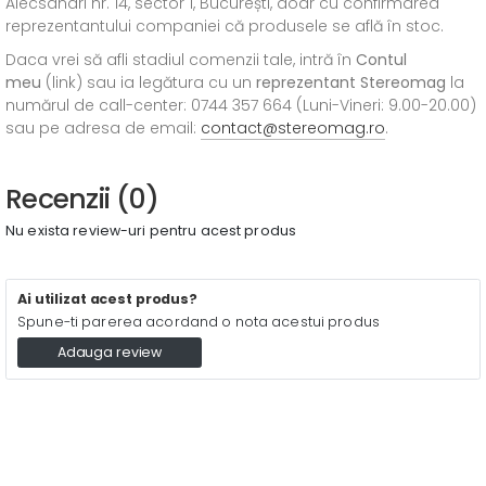
Alecsandri nr. 14, sector 1, București, doar cu confirmarea
reprezentantului companiei că produsele se află în stoc.
Daca vrei să afli stadiul comenzii tale, intră în
Contul
meu
(link) sau ia legătura cu un
reprezentant Stereomag
la
numărul de call-center: 0744 357 664 (Luni-Vineri: 9.00-20.00)
sau pe adresa de email:
contact@stereomag.ro
.
Recenzii (0)
Nu exista review-uri pentru acest produs
Ai utilizat acest produs?
Spune-ti parerea acordand o nota acestui produs
Adauga review