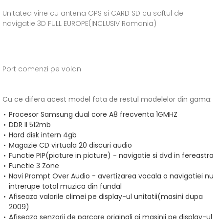
Unitatea vine cu antena GPS si CARD SD cu softul de
navigatie 3D FULL EUROPE(INCLUSIV Romania)
Port comenzi pe volan
Cu ce difera acest model fata de restul modelelor din gama:
Procesor Samsung dual core A8 frecventa 1GMHZ
DDR II 512mb
Hard disk intern 4gb
Magazie CD virtuala 20 discuri audio
Functie PIP(picture in picture) - navigatie si dvd in fereastra
Functie 3 Zone
Navi Prompt Over Audio - avertizarea vocala a navigatiei nu
intrerupe total muzica din fundal
Afiseaza valorile climei pe display-ul unitatii(masini dupa
2009)
Afiseaza senzorii de parcare originali ai masinii pe display-ul