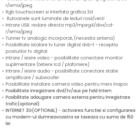
r/wma/jpeg
Rgb touchscreen si interfata grafica 3d
Butoanele sunt luminate de leduri rosii/verzi
Intrare USB: redare directa mp3/mpeg4/divx/cd-
r/wma/jpeg
Tunner tv analogic incorporat, (necesita antena)
Posibilitate istalare tv tuner digital dvb-t - receptia
posturilor tv digital
Intrare / iesire video - posibilitate conectare monitor
suplimentare (tetiere lcd / plafoniere)
Intrare / iesire audio - posibilitate conectare statie
amplificare / subwoofer
Posibilitate instalare camera video pentru mers inapoi
Posibilitate inregistrare dvd/tv/aux pe hdd intern
Posibilitate adaugare camera externa pentru inregistrare
trafic(optional)
INTERNET 3G
(OPTIONAL)
-
activarea functiei si configurarea
cu modem-ul dumneavoastra se taxeaza cu suma de 150
lei