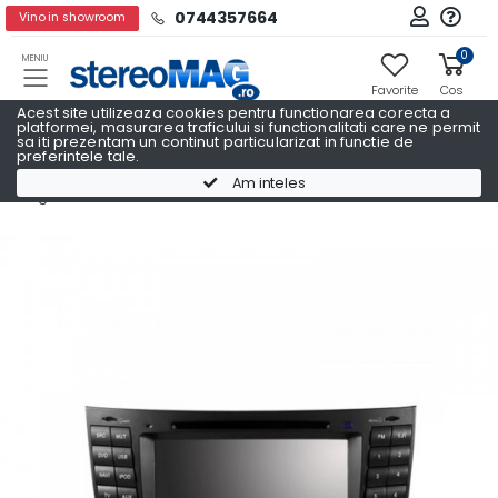
0744357664
Vino in showroom
0
MENIU
Favorite
Cos
Acest site utilizeaza cookies pentru functionarea corecta a
platformei, masurarea traficului si functionalitati care ne permit
sa iti prezentam un continut particularizat in functie de
preferintele tale.
Navigatii Auto Dedicate
Am inteles
Navigatii Auto Dedicate MERCEDES BENZ