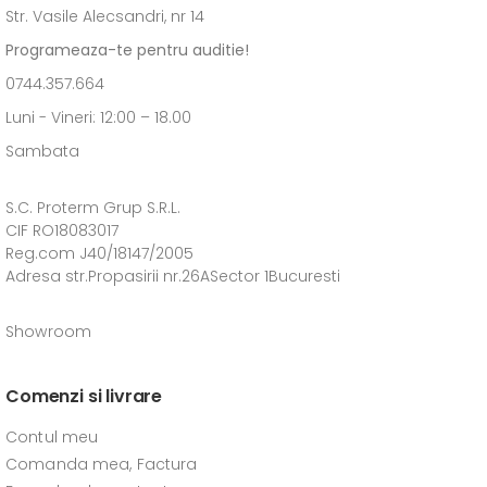
Str. Vasile Alecsandri, nr 14
Programeaza-te pentru auditie!
0744.357.664
Luni - Vineri: 12:00 – 18.00
Sambata
S.C. Proterm Grup S.R.L.
CIF RO18083017
Reg.com J40/18147/2005
Adresa str.Propasirii nr.26ASector 1Bucuresti
Showroom
Comenzi si livrare
Contul meu
Comanda mea, Factura