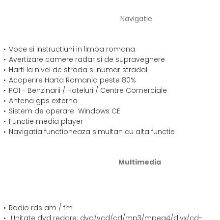
Navigatie
Voce si instructiuni in limba romana
Avertizare camere radar si de supraveghere
Harti la nivel de strada si numar stradal
Acoperire Harta Romania peste 80%
POI - Benzinarii / Hoteluri / Centre Comerciale
Antena gps externa
Sistem de operare Windows CE
Functie media player
Navigatia functioneaza simultan cu alta functie
Multimedia
Radio rds am / fm
Unitate dvd redare: dvd/vcd/cd/mp3/mpeg4/divx/cd-