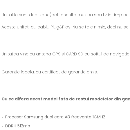
Unitatile sunt dual zone(poti asculta muzica sau tv in timp ce 
Aceste unitati au cablu Plug&Play. Nu se taie nimic, deci nu se p
Unitatea vine cu antena GPS si CARD SD cu softul de navigati
Garantie locala, cu certificat de garantie emis.
Cu ce difera acest model fata de restul modelelor din ga
Procesor Samsung dual core A8 frecventa 1GMHZ
DDR II 512mb