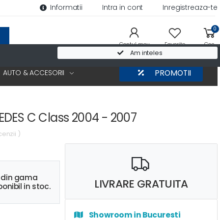
Informatii
Intra in cont
Inregistreaza-te
0
Contul meu
Favorite
Cos
Am inteles
AUTO & ACCESORII
PROMOTII
DES C Class 2004 - 2007
cenzii )
s din gama
LIVRARE GRATUITA
onibil in stoc.
Showroom in Bucuresti