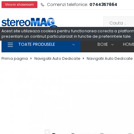
Comenzi telefonice:
0744357664
Vino in showroom
Acest site utilizeaza cookies pentru functionarea corecta a platformei
prezentam un continut particularizat in functie de preferintele tale.
TOATE PRODUSELE
BOXE
HOME
Prima pagina
Navigatii Auto Dedicate
Navigatii Auto Dedicat