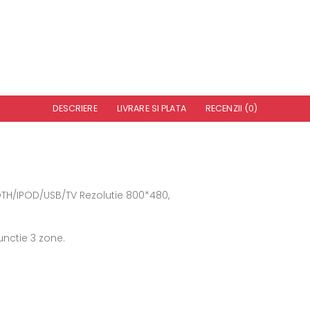
DESCRIERE
LIVRARE SI PLATA
RECENZII (0)
H/IPOD/USB/TV Rezolutie 800*480,
unctie 3 zone.