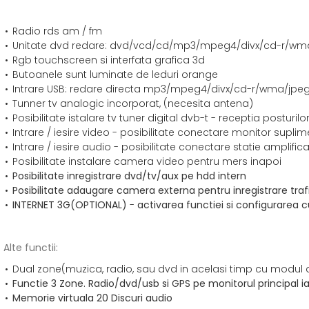
Radio rds am / fm
Unitate dvd redare: dvd/vcd/cd/mp3/mpeg4/divx/cd-r/wm
Rgb touchscreen si interfata grafica 3d
Butoanele sunt luminate de leduri orange
Intrare USB: redare directa mp3/mpeg4/divx/cd-r/wma/jpe
Tunner tv analogic incorporat, (necesita antena)
Posibilitate istalare tv tuner digital dvb-t - receptia posturilor
Intrare / iesire video - posibilitate conectare monitor suplime
Intrare / iesire audio - posibilitate conectare statie amplifi
Posibilitate instalare camera video pentru mers inapoi
Posibilitate inregistrare dvd/tv/aux pe hdd intern
Posibilitate adaugare camera externa pentru inregistrare traf
INTERNET 3G
(OPTIONAL)
-
activarea functiei si configurare
Alte functii:
Dual zone(muzica, radio, sau dvd in acelasi timp cu modul
Functie 3 Zone. Radio/dvd/usb si GPS pe monitorul principal i
Memorie virtuala 20 Discuri audio