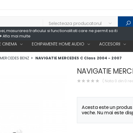
, masurarea traficului si functionalitati care ne permit sa iti
Afla mai multe
 CINEMA
ECHIPAMENTE HOME AUDIO
ACCESORII
e MERCEDES BENZ
NAVIGATIE MERCEDES C Class 2004 - 2007
NAVIGATIE MERCE
( Nota 0 din 0 re
Acesta este un produ
veche. Nu mai este disp