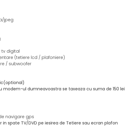
a/jpeg
g
 tv digital
ntare (tetiere lcd / plafoniere)
care / subwoofer
ic(optional)
a cu modem-ul dumneavoastra se taxeaza cu suma de 150 lei
 de navigare gps
ar in spate TV/DVD pe iesirea de Tetiere sau ecran plafon