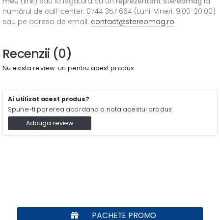
meu
(link) sau ia legătura cu un
reprezentant Stereomag
la
numărul de call-center: 0744 357 664 (Luni-Vineri: 9.00-20.00)
sau pe adresa de email:
contact@stereomag.ro
.
Recenzii (0)
Nu exista review-uri pentru acest produs
Ai utilizat acest produs?
Spune-ti parerea acordand o nota acestui produs
Adauga review
PACHETE PROMO