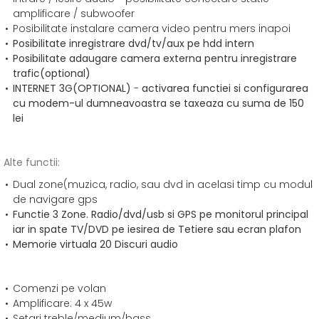
amplificare / subwoofer
Posibilitate instalare camera video pentru mers inapoi
Posibilitate inregistrare dvd/tv/aux pe hdd intern
Posibilitate adaugare camera externa pentru inregistrare
trafic(optional)
INTERNET 3G
(OPTIONAL)
-
activarea functiei si configurarea
cu modem-ul dumneavoastra se taxeaza cu suma de 150
lei
Alte functii:
Dual zone(muzica, radio, sau dvd in acelasi timp cu modul
de navigare gps
Functie 3 Zone. Radio/dvd/usb si GPS pe monitorul principal
iar in spate TV/DVD pe iesirea de Tetiere sau ecran plafon
Memorie virtuala 20 Discuri audio
Comenzi pe volan
Amplificare: 4 x 45w
Setari treble/medium/bass.