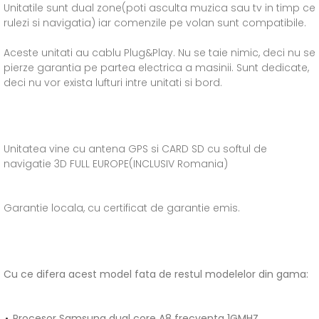
Unitatile sunt dual zone(poti asculta muzica sau tv in timp ce
rulezi si navigatia) iar comenzile pe volan sunt compatibile.
Aceste unitati au cablu Plug&Play. Nu se taie nimic, deci nu se
pierze garantia pe partea electrica a masinii. Sunt dedicate,
deci nu vor exista lufturi intre unitati si bord.
Unitatea vine cu antena GPS si CARD SD cu softul de
navigatie 3D FULL EUROPE(INCLUSIV Romania)
Garantie locala, cu certificat de garantie emis.
Cu ce difera acest model fata de restul modelelor din gama:
Procesor Samsung dual core A8 frecventa 1GMHZ