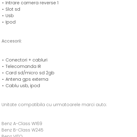
Intrare camera reverse 1
Slot sd
Usb
Ipod
Accesorii:
Conectori + cabluri
Telecomanda IR
Card sd/micro sd 2gb
Antena gps externa
Cablu usb, ipod
Unitate compatibila cu urmatoarele marci auto:
Benz A-Class W169
Benz B-Class W245
Benz VITO