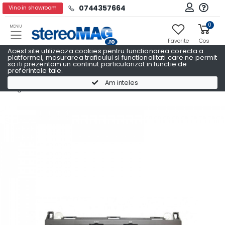
0744357664
Vino in showroom
0
MENIU
Favorite
Cos
Acest site utilizeaza cookies pentru functionarea corecta a
platformei, masurarea traficului si functionalitati care ne permit
sa iti prezentam un continut particularizat in functie de
preferintele tale.
Navigatii Auto Dedicate
Am inteles
Navigatii Auto Dedicate MERCEDES BENZ