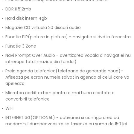
DDR II 512mb
Hard disk intern 4gb
Magazie CD virtuala 20 discuri audio
Functie PIP(picture in picture) - navigatie si dvd in fereastra
Functie 3 Zone
Navi Prompt Over Audio - avertizarea vocala a navigatiei nu
intrerupe total muzica din fundal)
Preia agenda telefonica(telefoane de generatie noua)-
Afiseaza pe ecran numele salvat in agenda al celui care va
apeleaza
Microfon carkit extern pentru o mai buna claritate a
convorbirii telefonice
WIFI
INTERNET 3G(OPTIONAL) - activarea si configurarea cu
modem-ul dumneavoastra se taxeaza cu suma de 150 lei