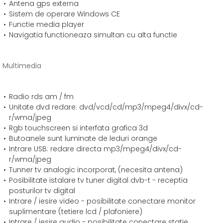
Antena gps externa
Sistem de operare Windows CE
Functie media player
Navigatia functioneaza simultan cu alta functie
Multimedia
Radio rds am / fm
Unitate dvd redare: dvd/vcd/cd/mp3/mpeg4/divx/cd-
r/wma/jpeg
Rgb touchscreen si interfata grafica 3d
Butoanele sunt luminate de leduri orange
Intrare USB: redare directa mp3/mpeg4/divx/cd-
r/wma/jpeg
Tunner tv analogic incorporat, (necesita antena)
Posibilitate istalare tv tuner digital dvb-t - receptia
posturilor tv digital
Intrare / iesire video - posibilitate conectare monitor
suplimentare (tetiere lcd / plafoniere)
Intrare / iesire audio - posibilitate conectare statie