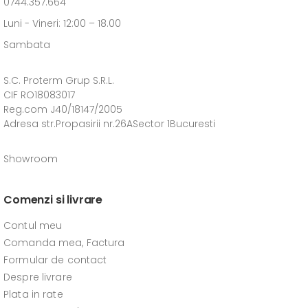
0744.357.664
Luni - Vineri: 12:00 – 18.00
Sambata
S.C. Proterm Grup S.R.L.
CIF RO18083017
Reg.com J40/18147/2005
Adresa str.Propasirii nr.26ASector 1Bucuresti
Showroom
Comenzi si livrare
Contul meu
Comanda mea, Factura
Formular de contact
Despre livrare
Plata in rate