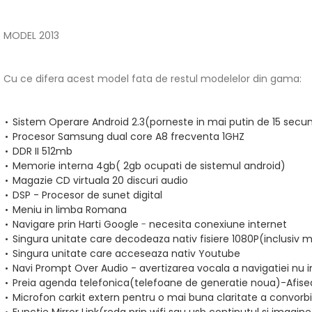
MODEL 2013
Cu ce difera acest model fata de restul modelelor din gama:
Sistem Operare Android 2.3(porneste in mai putin de 15 secu
Procesor Samsung dual core A8 frecventa 1GHZ
DDR II 512mb
Memorie interna 4gb( 2gb ocupati de sistemul android)
Magazie CD virtuala 20 discuri audio
DSP - Procesor de sunet digital
Meniu in limba Romana
Navigare prin Harti Google
-
necesita conexiune internet
Singura unitate care decodeaza
nativ fisiere 1080P(inclusiv 
Singura unitate care acceseaza
nativ Youtube
Navi Prompt Over Audio - avertizarea vocala a navigatiei nu i
Preia agenda telefonica(telefoane de generatie noua)-Afise
Microfon carkit extern pentru o mai buna claritate a convorbir