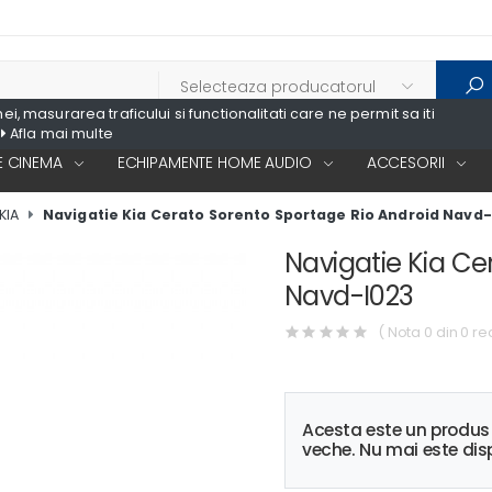
, masurarea traficului si functionalitati care ne permit sa iti
Afla mai multe
 CINEMA
ECHIPAMENTE HOME AUDIO
ACCESORII
KIA
Navigatie Kia Cerato Sorento Sportage Rio Android Navd-
Navigatie Kia Ce
Navd-I023
( Nota 0 din 0 re
Acesta este un produ
veche. Nu mai este disp