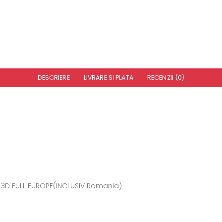
DESCRIERE
LIVRARE SI PLATA
RECENZII (0)
e 3D FULL EUROPE(INCLUSIV Romania)