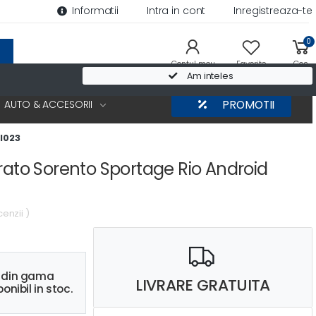
Informatii
Intra in cont
Inregistreaza-te
0
Contul meu
Favorite
Cos
Am inteles
AUTO & ACCESORII
PROMOTII
I023
rato Sorento Sportage Rio Android
cenzii )
s din gama
LIVRARE GRATUITA
onibil in stoc.