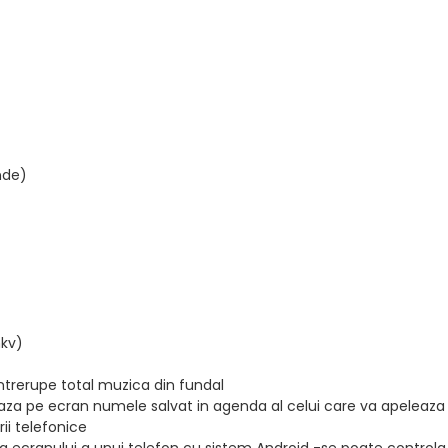
nde)
mkv)
ntrerupe total muzica din fundal
aza pe ecran numele salvat in agenda al celui care va apeleaza
ii telefonice