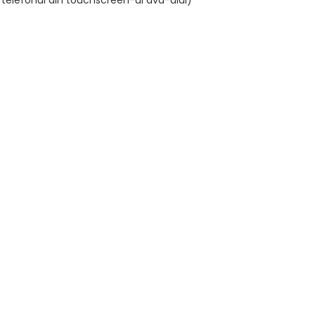
a telefonul din touchscreen-ul dvd-ului)