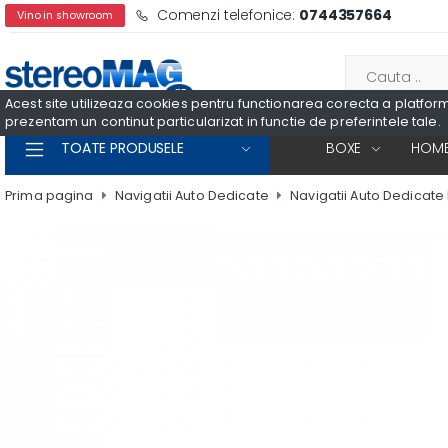
Comenzi telefonice:
0744357664
Vino in showroom
Acest site utilizeaza cookies pentru functionarea corecta a platformei
prezentam un continut particularizat in functie de preferintele tale.
TOATE PRODUSELE
BOXE
HOME
Prima pagina
Navigatii Auto Dedicate
Navigatii Auto Dedicate 