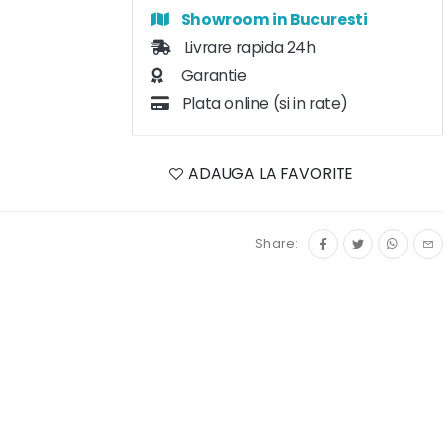
Showroom in Bucuresti
Livrare rapida 24h
Garantie
Plata online (si in rate)
ADAUGA LA FAVORITE
Share: