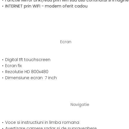
Functie Mirror Link(reda prin wifi sau usb continutul si imag
INTERNET prin WIFI - modem oferit cadou
Ecran
Digital tft touchscreen
Ecran fix
Rezolutie HD 800x480
Dimensiune ecran 7 inch
Navigatie
Voce si instructiuni in limba romana
Avertizare camere radar si de supraveghere