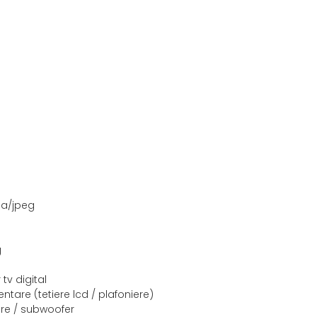
ma/jpeg
g
 tv digital
ntare (tetiere lcd / plafoniere)
care / subwoofer