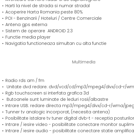
Harti la nivel de strada si numar stradal
Acoperire Harta Romania peste 80%
POI - Benzinarii / Hoteluri / Centre Comerciale
Antena gps externa
Sistem de operare ANDROID 2.3
Functie media player
Navigatia functioneaza simultan cu alta functie
Multimedia
Radio rds am / fm
Unitate dvd redare: dvd/vcd/cd/mp3/mpeg4/divx/cd-r/w
Rgb touchscreen si interfata grafica 3d
Butoanele sunt luminate de leduri rosii/albastre
Intrare USB: redare directa mp3/mpeg4/divx/cd-r/wma/jpe
Tunner tv analogic incorporat, (necesita antena)
Posibilitate istalare tv tuner digital dvb-t - receptia posturilor
Intrare / iesire video - posibilitate conectare monitor suplime
Intrare / iesire audio - posibilitate conectare statie amplifi