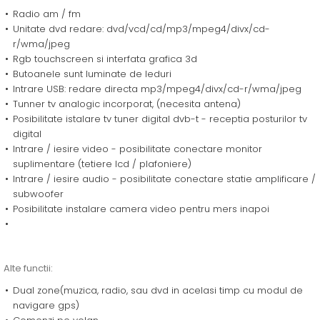
Radio am / fm
Unitate dvd redare: dvd/vcd/cd/mp3/mpeg4/divx/cd-
r/wma/jpeg
Rgb touchscreen si interfata grafica 3d
Butoanele sunt luminate de leduri
Intrare USB: redare directa mp3/mpeg4/divx/cd-r/wma/jpeg
Tunner tv analogic incorporat, (necesita antena)
Posibilitate istalare tv tuner digital dvb-t - receptia posturilor tv
digital
Intrare / iesire video - posibilitate conectare monitor
suplimentare (tetiere lcd / plafoniere)
Intrare / iesire audio - posibilitate conectare statie amplificare /
subwoofer
Posibilitate instalare camera video pentru mers inapoi
Alte functii:
Dual zone(muzica, radio, sau dvd in acelasi timp cu modul de
navigare gps)