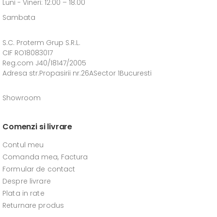
Luni - Vineri: 12:00 – 18.00
Sambata
S.C. Proterm Grup S.R.L.
CIF RO18083017
Reg.com J40/18147/2005
Adresa str.Propasirii nr.26ASector 1Bucuresti
Showroom
Comenzi si livrare
Contul meu
Comanda mea, Factura
Formular de contact
Despre livrare
Plata in rate
Returnare produs