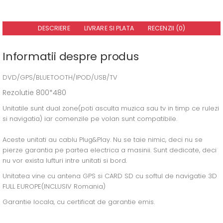
DESCRIERE
LIVRARE SI PLATA
RECENZII (0)
Informatii despre produs
DVD/GPS/BLUETOOTH/IPOD/USB/TV
Rezolutie 800*480
Unitatile sunt dual zone(poti asculta muzica sau tv in timp ce rulezi
si navigatia) iar comenzile pe volan sunt compatibile.
Aceste unitati au cablu Plug&Play. Nu se taie nimic, deci nu se
pierze garantia pe partea electrica a masinii. Sunt dedicate, deci
nu vor exista lufturi intre unitati si bord.
Unitatea vine cu antena GPS si CARD SD cu softul de navigatie 3D
FULL EUROPE(INCLUSIV Romania)
Garantie locala, cu certificat de garantie emis.