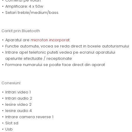
Comenzi pe volan
Amplificare: 4 x 50w
Setari treble/medium/bass.
Carkit prin Bluetooth
Aparatul are
microfon incorporat
Functie automute, vocea se reda direct in boxele autoturismului
Intrare apel telefonic puteti vedea pe ecranul aparatului
apelurile efectuate / receptionate
Formare numarului se poate face direct din aparat
Conexiuni:
Intrari video 1
Intrari audio 2
Iesire video 2
Iesire audio 4
Intrare camera reverse 1
Slot sd
Usb