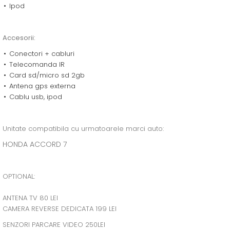
Ipod
Accesorii:
Conectori + cabluri
Telecomanda IR
Card sd/micro sd 2gb
Antena gps externa
Cablu usb, ipod
Unitate compatibila cu urmatoarele marci auto:
HONDA ACCORD 7
OPTIONAL:
ANTENA TV 80 LEI
CAMERA REVERSE DEDICATA 199 LEI
SENZORI PARCARE VIDEO 250LEI