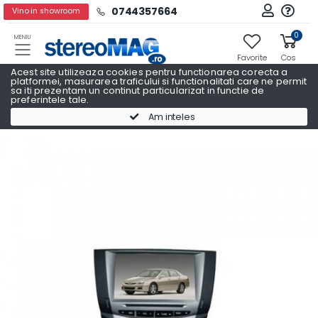
0744357664
Vino in showroom
0
MENIU
Favorite
Cos
Acest site utilizeaza cookies pentru functionarea corecta a
platformei, masurarea traficului si functionalitati care ne permit
sa iti prezentam un continut particularizat in functie de
preferintele tale.
Navigatii Auto Dedicate
Navigatii Auto Dedicate HONDA
Am inteles