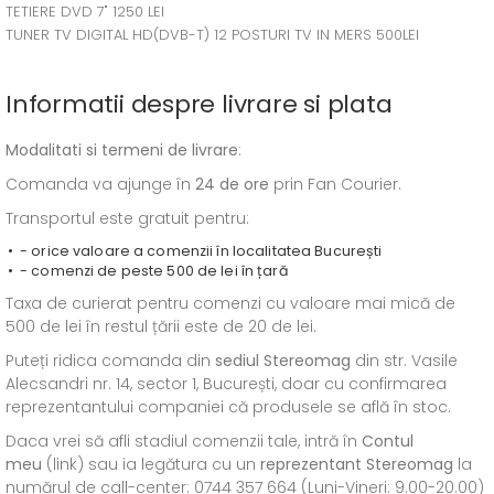
TETIERE DVD 7" 1250 LEI
TUNER TV DIGITAL HD(DVB-T) 12 POSTURI TV IN MERS 500LEI
Informatii despre livrare si plata
Modalitati si termeni de livrare
:
Comanda va ajunge în
24 de ore
prin Fan Courier.
Transportul este gratuit pentru:
- orice valoare a comenzii în localitatea București
- comenzi de peste 500 de lei în țară
Taxa de curierat pentru comenzi cu valoare mai mică de
500 de lei în restul țării este de 20 de lei.
Puteți ridica comanda din
sediul
Stereomag
din str. Vasile
Alecsandri nr. 14, sector 1, București, doar cu confirmarea
reprezentantului companiei că produsele se află în stoc.
Daca vrei să afli stadiul comenzii tale, intră în
Contul
meu
(link) sau ia legătura cu un
reprezentant Stereomag
la
numărul de call-center: 0744 357 664 (Luni-Vineri: 9.00-20.00)