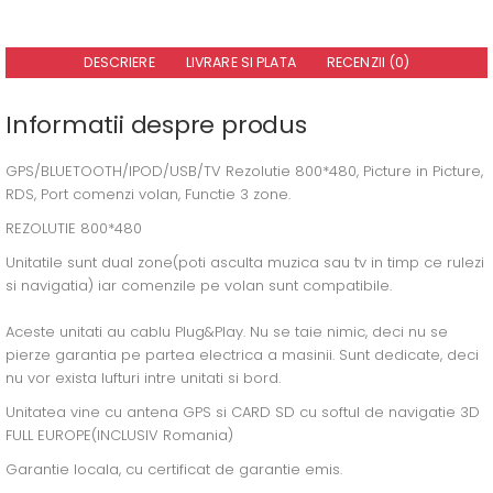
DESCRIERE
LIVRARE SI PLATA
RECENZII (0)
Informatii despre produs
GPS/BLUETOOTH/IPOD/USB/TV Rezolutie 800*480, Picture in Picture,
RDS, Port comenzi volan, Functie 3 zone.
REZOLUTIE 800*480
Unitatile sunt dual zone(poti asculta muzica sau tv in timp ce rulezi
si navigatia) iar comenzile pe volan sunt compatibile.
Aceste unitati au cablu Plug&Play. Nu se taie nimic, deci nu se
pierze garantia pe partea electrica a masinii. Sunt dedicate, deci
nu vor exista lufturi intre unitati si bord.
Unitatea vine cu antena GPS si CARD SD cu softul de navigatie 3D
FULL EUROPE(INCLUSIV Romania)
Garantie locala, cu certificat de garantie emis.