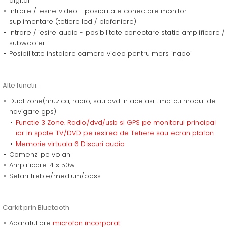
digital
Intrare / iesire video - posibilitate conectare monitor
suplimentare (tetiere lcd / plafoniere)
Intrare / iesire audio - posibilitate conectare statie amplificare /
subwoofer
Posibilitate instalare camera video pentru mers inapoi
Alte functii:
Dual zone(muzica, radio, sau dvd in acelasi timp cu modul de
navigare gps)
Functie 3 Zone. Radio/dvd/usb si GPS pe monitorul principal
iar in spate TV/DVD pe iesirea de Tetiere sau ecran plafon
Memorie virtuala 6 Discuri audio
Comenzi pe volan
Amplificare: 4 x 50w
Setari treble/medium/bass.
Carkit prin Bluetooth
Aparatul are
microfon incorporat