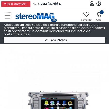
0744357664
Vino in showroom
0
MENIU
Favorite
Cos
Acest site utilizeaza cookies pentru functionarea corecta a
platformei, masurarea traficului si functionalitati care ne permit
sa iti prezentam un continut particularizat in functie de
preferintele tale.
Navigatii Auto Dedicate
Navigatii Auto Dedicate FORD
Am inteles