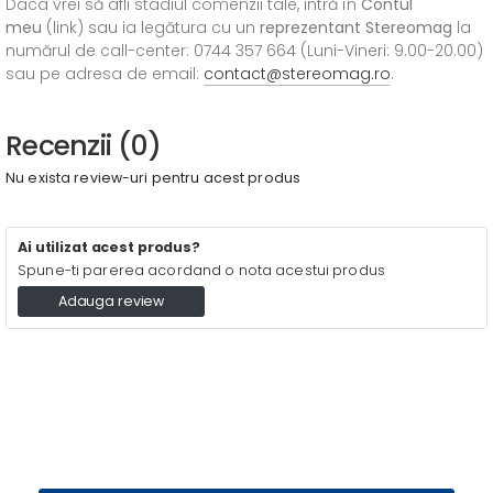
Daca vrei să afli stadiul comenzii tale, intră în
Contul
meu
(link) sau ia legătura cu un
reprezentant Stereomag
la
numărul de call-center: 0744 357 664 (Luni-Vineri: 9.00-20.00)
sau pe adresa de email:
contact@stereomag.ro
.
Recenzii (0)
Nu exista review-uri pentru acest produs
Ai utilizat acest produs?
Spune-ti parerea acordand o nota acestui produs
Adauga review