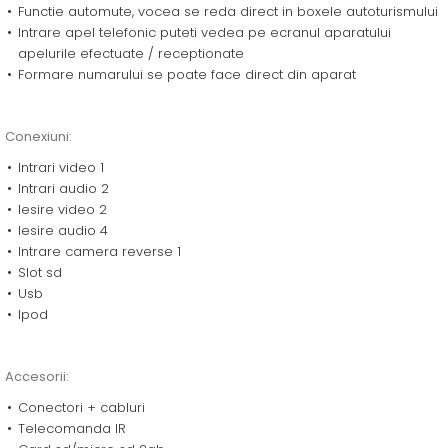
Functie automute, vocea se reda direct in boxele autoturismului
Intrare apel telefonic puteti vedea pe ecranul aparatului
apelurile efectuate / receptionate
Formare numarului se poate face direct din aparat
Conexiuni:
Intrari video 1
Intrari audio 2
Iesire video 2
Iesire audio 4
Intrare camera reverse 1
Slot sd
Usb
Ipod
Accesorii:
Conectori + cabluri
Telecomanda IR