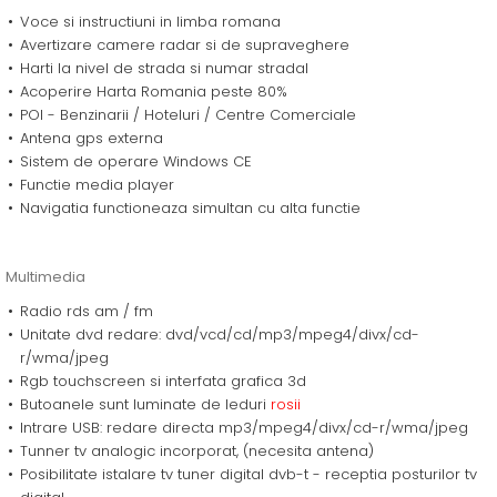
Voce si instructiuni in limba romana
Avertizare camere radar si de supraveghere
Harti la nivel de strada si numar stradal
Acoperire Harta Romania peste 80%
POI - Benzinarii / Hoteluri / Centre Comerciale
Antena gps externa
Sistem de operare Windows CE
Functie media player
Navigatia functioneaza simultan cu alta functie
Multimedia
Radio rds am / fm
Unitate dvd redare: dvd/vcd/cd/mp3/mpeg4/divx/cd-
r/wma/jpeg
Rgb touchscreen si interfata grafica 3d
Butoanele sunt luminate de leduri
rosii
Intrare USB: redare directa mp3/mpeg4/divx/cd-r/wma/jpeg
Tunner tv analogic incorporat, (necesita antena)
Posibilitate istalare tv tuner digital dvb-t - receptia posturilor tv