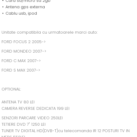
Card sd/micro sd 2gb
Antena gps externa
Cablu usb, ipod
Unitate compatibila cu urmatoarele marci auto:
FORD FOCUS 2 2005->
FORD MONDEO 2007->
FORD C MAX 2007->
FORD S MAX 2007->
OPTIONAL:
ANTENA TV 80 LEI
CAMERA REVERSE DEDICATA 199 LEI
SENZORI PARCARE VIDEO 250LEI
TETIERE DVD 7" 1250 LEI
TUNER TV DIGITAL HD(DVB-T)cu telecomanda IR 12 POSTURI TV IN