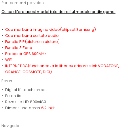
Port comenzi pe volan
Cu ce difera acest model fata de restul modelelor din gama:
Cea mai buna imagine video(chipset Samsung)
Cea mai buna calitate audio
Functie PIP(picture in picture)
Functie 3 Zone
Procesor GPS 600MHz
WIFI
INTERNET 3G(functioneaza la liber cu oricare stick VODAFONE,
ORANGE, COSMOTE, DIGI)
Ecran
Digital tft touchscreen
Ecran fix
Rezolutie HD 800x480
Dimensiune ecran
6.2 inch
Navigatie