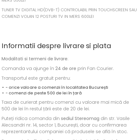
MERS 550LEI
TUNER TV DIGITAL HD(DVB-T) CONTROLABIL PRIN TOUCHSCREEN SAU
COMENZI VOLAN 12 POSTURI TV IN MERS 600LEI
Informatii despre livrare si plata
Modalitati si termeni de livrare
:
Comanda va ajunge în
24 de ore
prin Fan Courier.
Transportul este gratuit pentru:
- orice valoare a comenzii în localitatea București
- comenzi de peste 500 de lei în țară
Taxa de curierat pentru comenzi cu valoare mai mică de
500 de lei în restul țării este de 20 de lei.
Puteți ridica comanda din
sediul
Stereomag
din str. Vasile
Alecsandri nr. 14, sector 1, București, doar cu confirmarea
reprezentantului companiei că produsele se află în stoc.