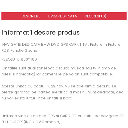
DESCRIERE
LIVRARE SI PLATA
RECENZII (0)
Informatii despre produs
NAVIGATIE DEDICATA BMW DVD GPS CARKIT TV , Picture in Picture,
RDS, Functie 3 zone.
REZOLUTIE 800*480
Unitatile sunt dual zone(poti asculta muzica sau tv in timp ce
rulezi si navigatia) iar comenzile pe volan sunt compatibile.
Aceste unitati au cablu Plug&Play. Nu se taie nimic, deci nu se
pierze garantia pe partea electrica a masinii. Sunt dedicate, deci
nu vor exista lufturi intre unitati si bord.
Unitatea vine cu antena GPS si CARD SD cu softul de navigatie 3D
FULL EUROPE(INCLUSIV Romania)