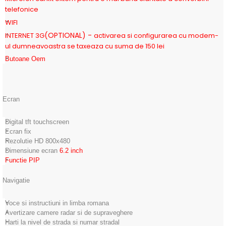
telefonice
WIFI
(OPTIONAL) -
INTERNET 3G
activarea si configurarea cu modem-
ul dumneavoastra se taxeaza cu suma de 150 lei
Butoane Oem
Ecran
Digital tft touchscreen
Ecran fix
Rezolutie HD 800x480
Dimensiune ecran
6.2
inch
Functie PIP
Navigatie
Voce si instructiuni in limba romana
Avertizare camere radar si de supraveghere
Harti la nivel de strada si numar stradal