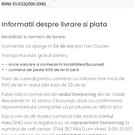
BMW X5-E53(2000-2006)
Informatii despre livrare si plata
Modalitati si termeni de livrare
:
Comanda va ajunge în
24 de ore
prin Fan Courier.
Transportul este gratuit pentru:
- orice valoare a comenzii în localitatea București
- comenzi de peste 500 de lei în țară
Taxa de curierat pentru comenzi cu valoare mai mică de
500 de lei în restul țării este de 20 de lei.
Puteți ridica comanda din
sediul
Stereomag
din str. Vasile
Alecsandri nr. 14, sector 1, București, doar cu confirmarea
reprezentantului companiei că produsele se află în stoc.
Daca vrei să afli stadiul comenzii tale, intră în
Contul
meu
(link) sau ia legătura cu un
reprezentant Stereomag
la
numărul de call-center: 0744 357 664 (Luni-Vineri: 9.00-20.00)