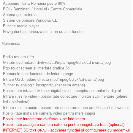
Acoperire Harta Romania peste 80%
POI - Benzinarii / Hoteluri / Centre Comerciale
Antena gps externa
Sistem de operare Windows CE
Functie media player
Navigatia functioneaza simultan cu alta functie
Multimedia
Radio rds am / fm
Unitate dvd redare: dvd/vcd/cd/mp3/mpeg4/divx/cd-r/wma/jpeg
Rgb touchscreen si interfata grafica 3d
Butoanele sunt luminate de leduri orange
Intrare USB: redare directa mp3/mpeg4/divx/cd-r/wma/jpeg
Tunner tv analogic incorporat, (necesita antena)
Posibilitate istalare tv tuner digital dvb-t - receptia posturilor tv digital
Intrare / iesire video - posibilitate conectare monitor suplimentare (tetiere
lcd / plafoniere)
Intrare / iesire audio - posibilitate conectare statie amplificare / subwoofer
Posibilitate instalare camera video pentru mers inapoi
Posibilitate inregistrare dvd/tv/aux pe hdd intern
Posibilitate adaugare camera externa pentru inregistrare trafic(optional)
INTERNET 3G
activarea functiei si configurarea cu modem-ul
(OPTIONAL)
-