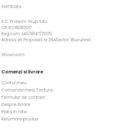
Sambata
S.C. Proterm Grup S.R.L.
CIF RO18083017
Reg.com J40/18147/2005
Adresa str.Propasirii nr.26ASector 1Bucuresti
Showroom
Comenzi si livrare
Contul meu
Comanda mea, Factura
Formular de contact
Despre livrare
Plata in rate
Returnare produs