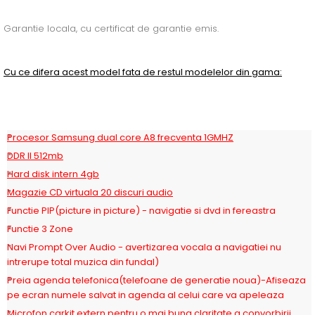
Garantie locala, cu certificat de garantie emis.
Cu ce difera acest model fata de restul modelelor din gama:
Procesor Samsung dual core A8 frecventa 1GMHZ
DDR II 512mb
Hard disk intern 4gb
Magazie CD virtuala 20 discuri audio
Functie PIP(picture in picture) - navigatie si dvd in fereastra
Functie 3 Zone
Navi Prompt Over Audio - avertizarea vocala a navigatiei nu
intrerupe total muzica din fundal)
Preia agenda telefonica(telefoane de generatie noua)
-Afiseaza
pe ecran numele salvat in agenda al celui care va apeleaza
Microfon carkit extern pentru o mai buna claritate a convorbirii