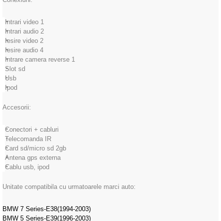
Intrari video 1
Intrari audio 2
Iesire video 2
Iesire audio 4
Intrare camera reverse 1
Slot sd
Usb
Ipod
Accesorii:
Conectori + cabluri
Telecomanda IR
Card sd/micro sd 2gb
Antena gps externa
Cablu usb, ipod
Unitate compatibila cu urmatoarele marci auto:
BMW 7 Series-E38(1994-2003)
BMW 5 Series-E39(1996-2003)