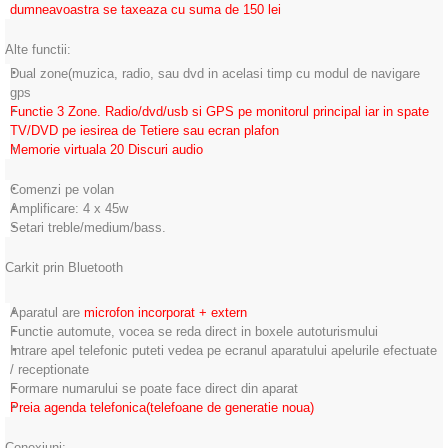
dumneavoastra se taxeaza cu suma de 150 lei
Alte functii:
Dual zone(muzica, radio, sau dvd in acelasi timp cu modul de navigare
gps
Functie 3 Zone. Radio/dvd/usb si GPS pe monitorul principal iar in spate
TV/DVD pe iesirea de Tetiere sau ecran plafon
Memorie virtuala 20 Discuri audio
Comenzi pe volan
Amplificare: 4 x 45w
Setari treble/medium/bass.
Carkit prin Bluetooth
Aparatul are
microfon incorporat + extern
Functie automute, vocea se reda direct in boxele autoturismului
Intrare apel telefonic puteti vedea pe ecranul aparatului apelurile efectuate
/ receptionate
Formare numarului se poate face direct din aparat
Preia agenda telefonica(telefoane de generatie noua)
Conexiuni: