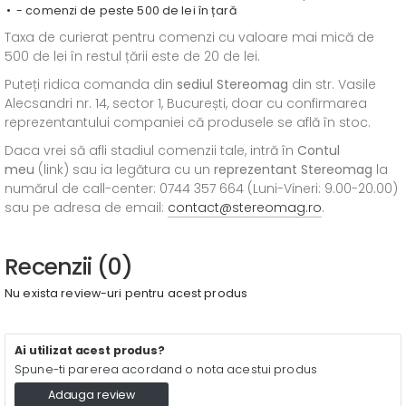
- comenzi de peste 500 de lei în țară
Taxa de curierat pentru comenzi cu valoare mai mică de
500 de lei în restul țării este de 20 de lei.
Puteți ridica comanda din
sediul
Stereomag
din str. Vasile
Alecsandri nr. 14, sector 1, București, doar cu confirmarea
reprezentantului companiei că produsele se află în stoc.
Daca vrei să afli stadiul comenzii tale, intră în
Contul
meu
(link) sau ia legătura cu un
reprezentant Stereomag
la
numărul de call-center: 0744 357 664 (Luni-Vineri: 9.00-20.00)
sau pe adresa de email:
contact@stereomag.ro
.
Recenzii (0)
Nu exista review-uri pentru acest produs
Ai utilizat acest produs?
Spune-ti parerea acordand o nota acestui produs
Adauga review