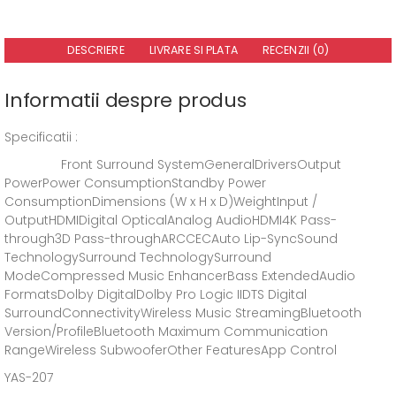
DESCRIERE
LIVRARE SI PLATA
RECENZII (0)
Informatii despre produs
Specificatii :
Front Surround SystemGeneralDriversOutput
PowerPower ConsumptionStandby Power
ConsumptionDimensions (W x H x D)WeightInput /
OutputHDMIDigital OpticalAnalog AudioHDMI4K Pass-
through3D Pass-throughARCCECAuto Lip-SyncSound
TechnologySurround TechnologySurround
ModeCompressed Music EnhancerBass ExtendedAudio
FormatsDolby DigitalDolby Pro Logic IIDTS Digital
SurroundConnectivityWireless Music StreamingBluetooth
Version/ProfileBluetooth Maximum Communication
RangeWireless SubwooferOther FeaturesApp Control
YAS-207