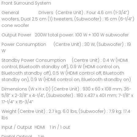
Front Surround System
General Drivers (Centre Unit) : Four 4.6 cm (1-3/4”)
woofers, Dual 2.5 cm (1) tweeters, (Subwoofer) : 16 cm (6-1/4”)
cone woofer
Output Power 200W total power: 100 W + 100 W subwoofer
Power Consumption (Centre Unit) : 30 W, (Subwoofer) : 19
W
Standby Power Consumption (Centre Unit) : 0.4 W (HDMI
control, Bluetooth standby off), 0.9 W (HDMI control on,
Bluetooth standby off), 0.5 W (HDMI control off, Bluetooth
standby on), 0.9 W (HDMI control on, Bluetooth standby on)
Dimensions (W x H x D) (Centre Unit) : 930 x 60 x 108 mm; 36-
5/8” x 2-3/8” x 4-1/4”, (Subwoofer) : 180 x 437 x 401 mm; 7-1/8” x
17-1/4” x 15-3/4”
Weight (Centre Unit) : 2.7 kg; 6.0 lbs, (Subwoofer) : 7.9 kg; 17.4
lbs
Input / Output HDMI 1 in / 1 out
Digital Optical 1 in