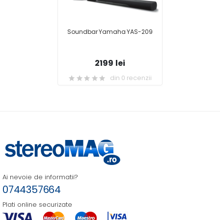
Soundbar Yamaha YAS-209
2199 lei
din 0 recenzii
Ai nevoie de informatii?
0744357664
Plati online securizate