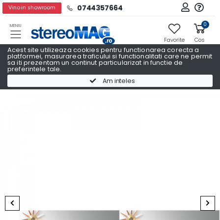
0744357664
Vino in showroom
0
MENIU
Favorite
Cos
Acest site utilizeaza cookies pentru functionarea corecta a
platformei, masurarea traficului si functionalitati care ne permit
sa iti prezentam un continut particularizat in functie de
preferintele tale.
Soundbar
Soundbar YAMAHA
Am inteles