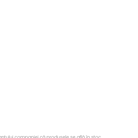
ntantului companiei că produsele se află în stoc.