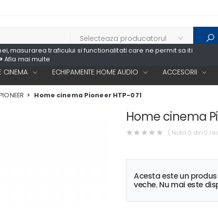
, masurarea traficului si functionalitati care ne permit sa iti
Afla mai multe
 CINEMA
ECHIPAMENTE HOME AUDIO
ACCESORII
PIONEER
Home cinema Pioneer HTP-071
Home cinema Pi
( Nota 0 din 0 re
Acesta este un produ
veche. Nu mai este disp