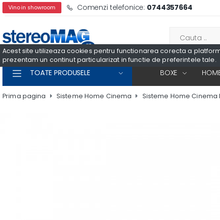
Comenzi telefonice:
0744357664
Vino in showroom
Acest site utilizeaza cookies pentru functionarea corecta a platformei
prezentam un continut particularizat in functie de preferintele tale.
TOATE PRODUSELE
BOXE
HOME
Prima pagina
Sisteme Home Cinema
Sisteme Home Cinema 