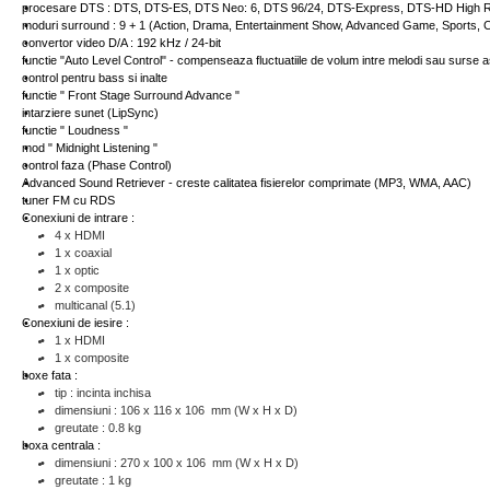
procesare DTS : DTS, DTS-ES, DTS Neo: 6, DTS 96/24, DTS-Express, DTS-HD High Re
moduri surround : 9 + 1 (Action, Drama, Entertainment Show, Advanced Game, Sports, 
convertor video D/A : 192 kHz / 24-bit
functie "Auto Level Control" - compenseaza fluctuatiile de volum intre melodi sau surse
control pentru bass si inalte
functie " Front Stage Surround Advance "
intarziere sunet (LipSync)
functie " Loudness "
mod " Midnight Listening "
control faza (Phase Control)
Advanced Sound Retriever - creste calitatea fisierelor comprimate (MP3, WMA, AAC)
tuner FM cu RDS
Conexiuni de intrare :
4 x HDMI
1 x coaxial
1 x optic
2 x composite
multicanal (5.1)
Conexiuni de iesire :
1 x HDMI
1 x composite
boxe fata :
tip : incinta inchisa
dimensiuni : 106 x 116 x 106 mm (W x H x D)
greutate : 0.8 kg
boxa centrala :
dimensiuni : 270 x 100 x 106 mm (W x H x D)
greutate : 1 kg