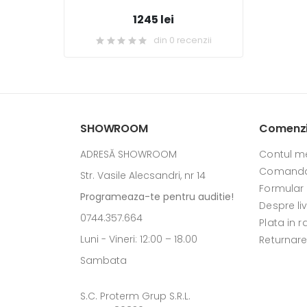
1245 lei
din 0 recenzii
SHOWROOM
Comenzi 
ADRESĂ SHOWROOM
Contul m
Comanda
Str. Vasile Alecsandri, nr 14
Formular
Programeaza-te pentru auditie!
Despre li
0744.357.664
Plata in r
Luni - Vineri: 12:00 – 18.00
Returnar
Sambata
S.C. Proterm Grup S.R.L.