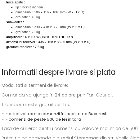
boxe spate :
tip : incinta inchisa
dimensiuni : 106 x 116 x 106 mm (W x H x D)
greutate : 0.6 kg
subwoofer :
dimensiuni : 230 x 418 x 358 mm (W x H x D)
greutate : 5.3 kg
amplificare : 6 x 100W (1kHz, 10%THD, 6Ω)
dimensiuni receiver : 435 x 168 x 362.5 mm (W x H x D)
greutate receiver : 7.6 kg
Informatii despre livrare si plata
Modalitati si termeni de livrare
:
Comanda va ajunge în
24 de ore
prin Fan Courier.
Transportul este gratuit pentru:
- orice valoare a comenzii în localitatea București
- comenzi de peste 500 de lei în țară
Taxa de curierat pentru comenzi cu valoare mai mică de 500 de l
Puteți ridica comanda din
sediul
Stereomag
din str. Vasile Al