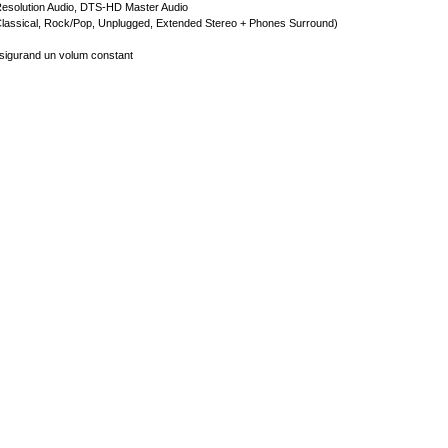
solution Audio, DTS-HD Master Audio
Classical, Rock/Pop, Unplugged, Extended Stereo + Phones Surround)
 asigurand un volum constant