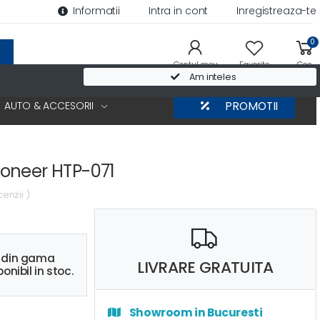
Informatii
Intra in cont
Inregistreaza-te
0
Contul meu
Favorite
Cos
Am inteles
AUTO & ACCESORII
PROMOTII
oneer HTP-071
cenzii )
s din gama
LIVRARE GRATUITA
onibil in stoc.
Showroom in Bucuresti