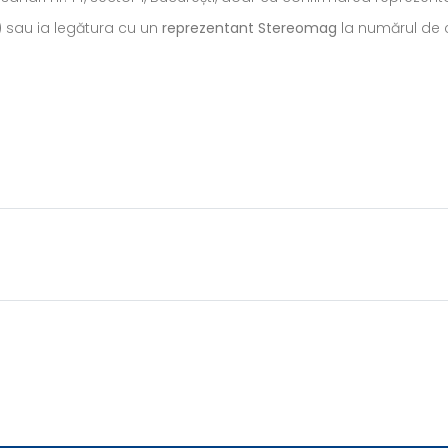
) sau ia legătura cu un
reprezentant Stereomag
la numărul de c