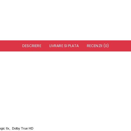
DESCRIERE
LIVRARE SI PLATA
RECENZII (0)
Logic IIx, Dolby True HD