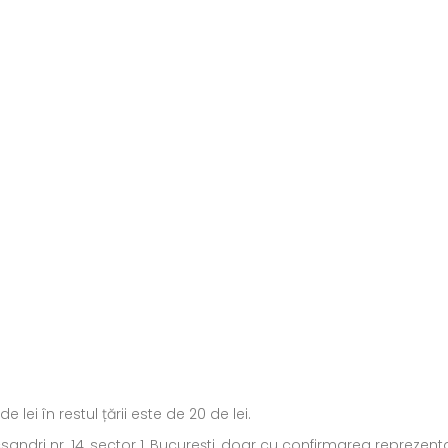
ei în restul țării este de 20 de lei.
ecsandri nr. 14, sector 1, București, doar cu confirmarea repreze