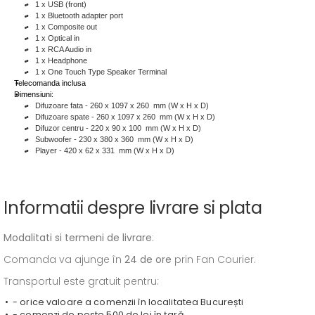
1 x USB (front)
1 x Bluetooth adapter port
1 x Composite out
1 x Optical in
1 x RCA Audio in
1 x Headphone
1 x One Touch Type Speaker Terminal
Telecomanda inclusa
Dimensiuni:
Difuzoare fata - 260 x 1097 x 260 mm (W x H x D)
Difuzoare spate - 260 x 1097 x 260 mm (W x H x D)
Difuzor centru - 220 x 90 x 100 mm (W x H x D)
Subwoofer - 230 x 380 x 360 mm (W x H x D)
Player - 420 x 62 x 331 mm (W x H x D)
Informatii despre livrare si plata
Modalitati si termeni de livrare
:
Comanda va ajunge în
24 de ore
prin Fan Courier.
Transportul este gratuit pentru:
- orice valoare a comenzii în localitatea București
- comenzi de peste 500 de lei în țară