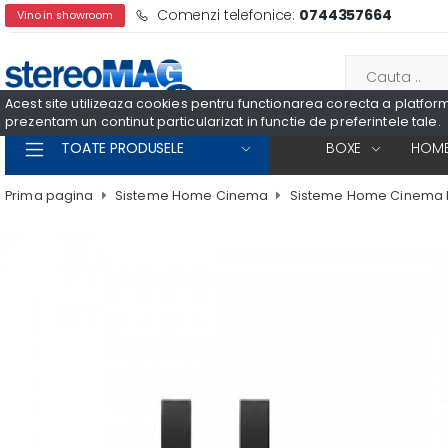
Comenzi telefonice:
0744357664
Vino in showroom
Acest site utilizeaza cookies pentru functionarea corecta a platformei
prezentam un continut particularizat in functie de preferintele tale.
TOATE PRODUSELE
BOXE
HOME
Prima pagina
Sisteme Home Cinema
Sisteme Home Cinema 