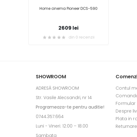
Home cinema Pioneer DCS-590
2609 lei
din 0 recenzii
SHOWROOM
Comenzi 
ADRESĂ SHOWROOM
Contul m
Comanda
Str. Vasile Alecsandri, nr 14
Formular
Programeaza-te pentru auditie!
Despre li
0744.357.664
Plata in r
Luni - Vineri: 12:00 – 18.00
Returnar
Sambata