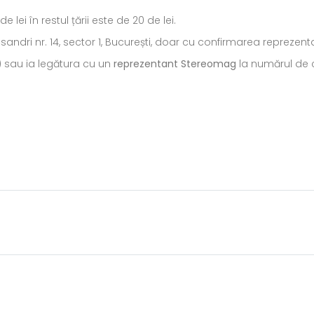
ei în restul țării este de 20 de lei.
ecsandri nr. 14, sector 1, București, doar cu confirmarea repreze
) sau ia legătura cu un
reprezentant Stereomag
la numărul de c