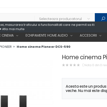
, masurarea traficului si functionalitati care ne permit sa iti
Afla mai multe
 CINEMA
ECHIPAMENTE HOME AUDIO
ACCESORII
PIONEER
Home cinema Pioneer DCS-590
Home cinema P
( Nota 0 din 0 re
Acesta este un produ
veche. Nu mai este disp