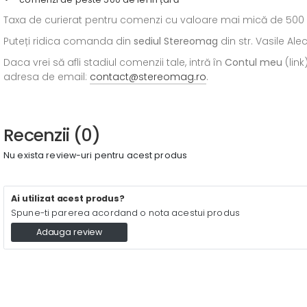
Taxa de curierat pentru comenzi cu valoare mai mică de 500 de l
Puteți ridica comanda din
sediul
Stereomag
din str. Vasile Al
Daca vrei să afli stadiul comenzii tale, intră în
Contul meu
(link
adresa de email:
contact@stereomag.ro
.
Recenzii (0)
Nu exista review-uri pentru acest produs
Ai utilizat acest produs?
Spune-ti parerea acordand o nota acestui produs
Adauga review