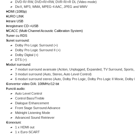
DVD-R/-RW, DVD+R/+RW, DVR-R/+R DL (Video mode)
DivX, MP3, WMA, MPEG-4 AAC, JPEG and WMV
HDMI (1080p)
KURO LINK
Intrare USB
Inregistrare CD->USB
MCACC (Multi-Channel Acoustic Calibration System)
Tuner cu RDS
Sunet surround:
Dolby Pro Logic Surround (+)
Dolby Pro Logic Surround II (+)
Dolby Digital (+)
DTS (+)
Moduri surround:
7 moduri surround avansate (Action, Unplugged, Expanded, TV Surround, Sport
3 moduri surround (Auto, Stereo, Auto Level Control)
6 moduri surround stereo (Auto, Dolby Pro Logic, Dolby Pro Logic II Movie, Dolby P
Convertor video D/A: 108MHz/12-bit
Functii audio:
Auto Level Control
Control Bass/Treble
Dialogue Enhancement
Front Stage Surround Advance
Midnight Listening Mode
Advanced Sound Retriever
Conexiuni:
1 x HDMI out
1 x Euro-SCART