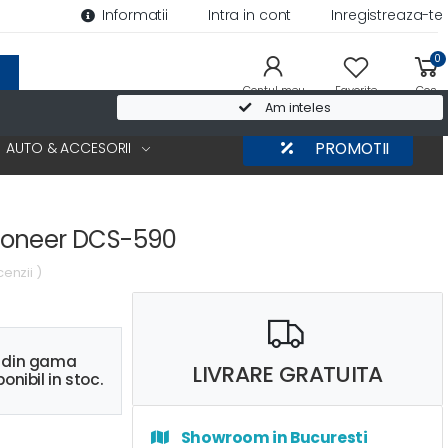
Informatii
Intra in cont
Inregistreaza-te
0
Contul meu
Favorite
Cos
Am inteles
AUTO & ACCESORII
PROMOTII
ioneer DCS-590
cenzii )
s din gama
LIVRARE GRATUITA
onibil in stoc.
Showroom in Bucuresti