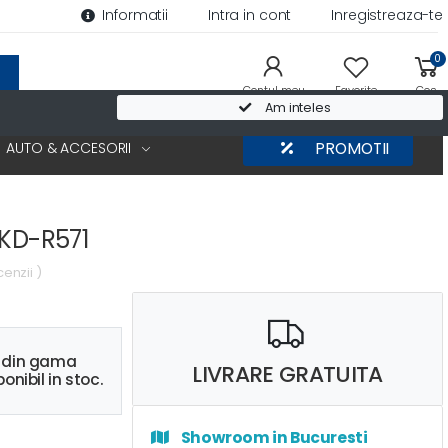
Informatii
Intra in cont
Inregistreaza-te
0
Contul meu
Favorite
Cos
Am inteles
AUTO & ACCESORII
PROMOTII
 KD-R571
cenzii )
s din gama
LIVRARE GRATUITA
onibil in stoc.
Showroom in Bucuresti