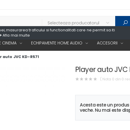
, masurarea traficului si functionalitati care ne permit sa iti
Afla mai multe
 CINEMA
ECHIPAMENTE HOME AUDIO
ACCESORII
r auto JVC KD-R571
Player auto JVC
( Nota 0 din 0 re
Acesta este un produ
veche. Nu mai este disp