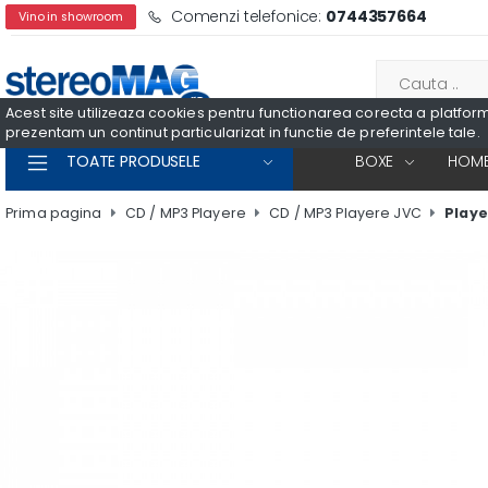
Comenzi telefonice:
0744357664
Vino in showroom
Acest site utilizeaza cookies pentru functionarea corecta a platformei
prezentam un continut particularizat in functie de preferintele tale.
TOATE PRODUSELE
BOXE
HOME
Prima pagina
CD / MP3 Playere
CD / MP3 Playere JVC
Playe