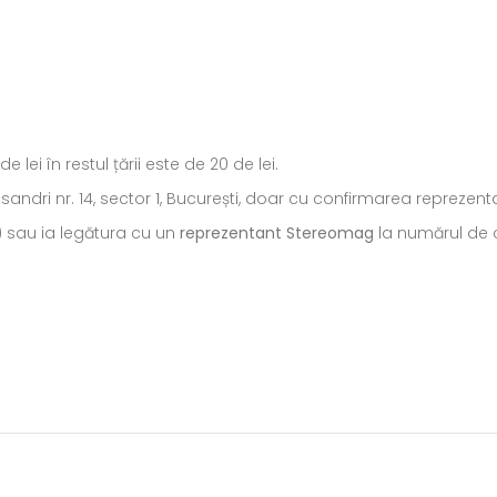
ei în restul țării este de 20 de lei.
ecsandri nr. 14, sector 1, București, doar cu confirmarea repreze
) sau ia legătura cu un
reprezentant Stereomag
la numărul de c