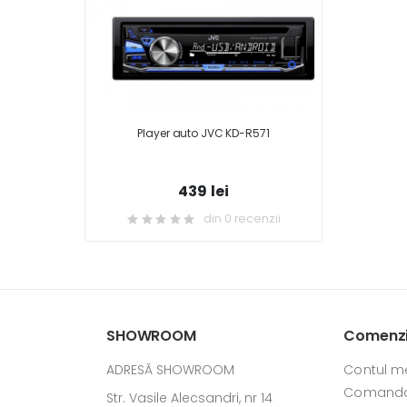
Player auto JVC KD-R571
439 lei
din 0 recenzii
SHOWROOM
Comenzi 
ADRESĂ SHOWROOM
Contul m
Comanda
Str. Vasile Alecsandri, nr 14