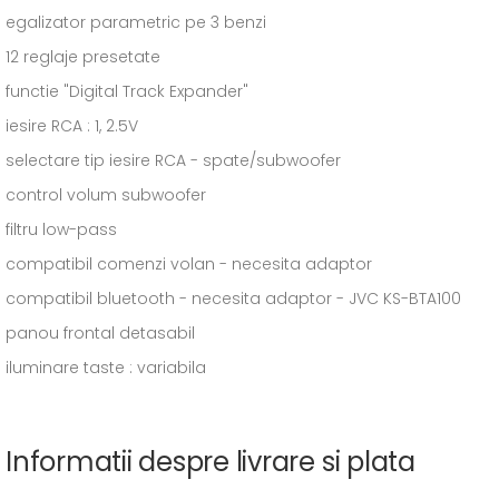
egalizator parametric pe 3 benzi
12 reglaje presetate
functie "Digital Track Expander"
iesire RCA : 1, 2.5V
selectare tip iesire RCA - spate/subwoofer
control volum subwoofer
filtru low-pass
compatibil comenzi volan - necesita adaptor
compatibil bluetooth - necesita adaptor - JVC KS-BTA100
panou frontal detasabil
iluminare taste : variabila
Informatii despre livrare si plata