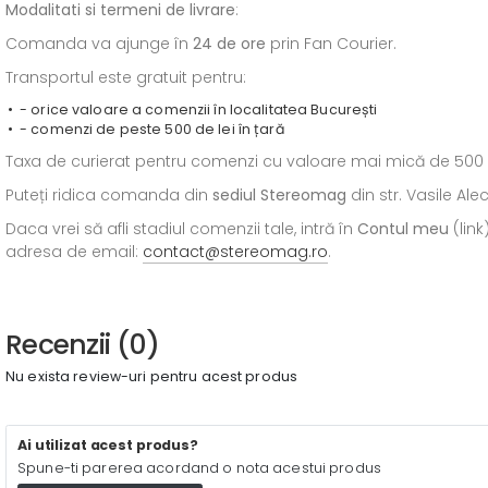
Modalitati si termeni de livrare
:
Comanda va ajunge în
24 de ore
prin Fan Courier.
Transportul este gratuit pentru:
- orice valoare a comenzii în localitatea București
- comenzi de peste 500 de lei în țară
Taxa de curierat pentru comenzi cu valoare mai mică de 500 de l
Puteți ridica comanda din
sediul
Stereomag
din str. Vasile Al
Daca vrei să afli stadiul comenzii tale, intră în
Contul meu
(link
adresa de email:
contact@stereomag.ro
.
Recenzii (0)
Nu exista review-uri pentru acest produs
Ai utilizat acest produs?
Spune-ti parerea acordand o nota acestui produs