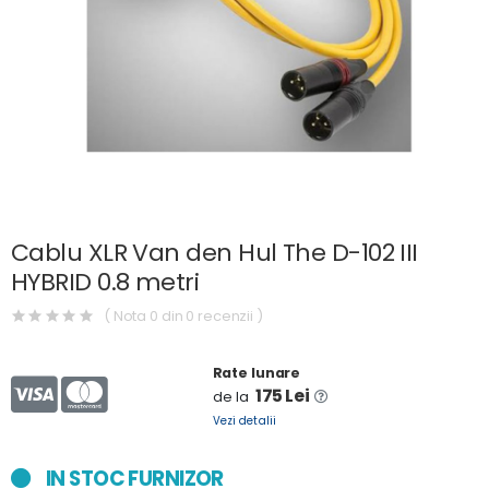
Cablu XLR Van den Hul The D-102 III
HYBRID 0.8 metri
( Nota 0 din 0 recenzii )
Rate lunare
175 Lei
de la
Vezi detalii
IN STOC FURNIZOR