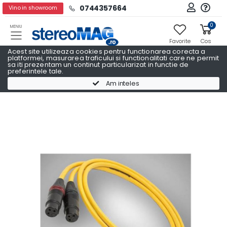
0744357664
Vino in showroom
0
MENIU
Favorite
Cos
Acest site utilizeaza cookies pentru functionarea corecta a
platformei, masurarea traficului si functionalitati care ne permit
sa iti prezentam un continut particularizat in functie de
preferintele tale.
Cabluri audio
Cabluri audio VAN DEN HUL
Am inteles