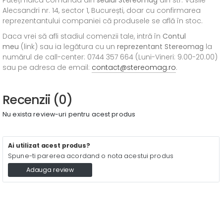
Puteți ridica comanda din
sediul
Stereomag
din str. Vasile
Alecsandri nr. 14, sector 1, București, doar cu confirmarea
reprezentantului companiei că produsele se află în stoc.
Daca vrei să afli stadiul comenzii tale, intră în
Contul
meu
(link) sau ia legătura cu un
reprezentant Stereomag
la
numărul de call-center: 0744 357 664 (Luni-Vineri: 9.00-20.00)
sau pe adresa de email:
contact@stereomag.ro
.
Recenzii (0)
Nu exista review-uri pentru acest produs
Ai utilizat acest produs?
Spune-ti parerea acordand o nota acestui produs
Adauga review