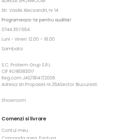
ADRESĂ SHOWROOM
Str. Vasile Alecsandri, nr 14
Programeaza-te pentru auditie!
0744.357.664
Luni - Vineri: 12:00 – 18.00
Sambata
S.C. Proterm Grup S.R.L.
CIF RO18083017
Reg.com J40/18147/2005
Adresa str.Propasirii nr.26ASector 1Bucuresti
Showroom
Comenzi si livrare
Contul meu
Comanda mea, Factura