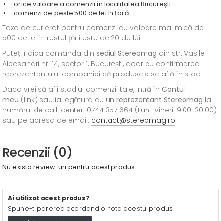
- orice valoare a comenzii în localitatea București
- comenzi de peste 500 de lei în țară
Taxa de curierat pentru comenzi cu valoare mai mică de
500 de lei în restul țării este de 20 de lei.
Puteți ridica comanda din
sediul
Stereomag
din str. Vasile
Alecsandri nr. 14, sector 1, București, doar cu confirmarea
reprezentantului companiei că produsele se află în stoc.
Daca vrei să afli stadiul comenzii tale, intră în
Contul
meu
(link) sau ia legătura cu un
reprezentant Stereomag
la
numărul de call-center: 0744 357 664 (Luni-Vineri: 9.00-20.00)
sau pe adresa de email:
contact@stereomag.ro
.
Recenzii (0)
Nu exista review-uri pentru acest produs
Ai utilizat acest produs?
Spune-ti parerea acordand o nota acestui produs