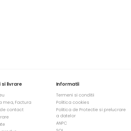
si livrare
Informatii
eu
Termeni si conditii
 mea, Factura
Politica cookies
 de contact
Politica de Protectie si prelucrare
a datelor
vrare
ANPC
ate
SOL