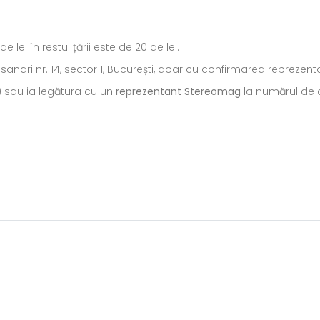
ei în restul țării este de 20 de lei.
ecsandri nr. 14, sector 1, București, doar cu confirmarea repreze
) sau ia legătura cu un
reprezentant Stereomag
la numărul de c