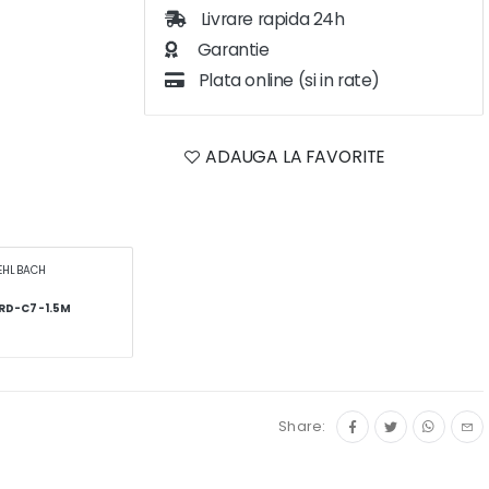
Livrare rapida 24h
Garantie
Plata online (si in rate)
ADAUGA LA FAVORITE
EHLBACH
D-C7-1.5M
Share: