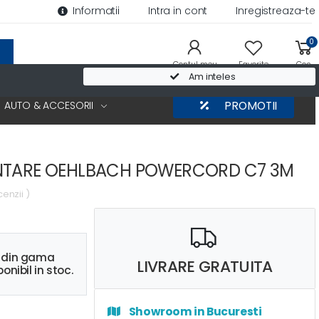
Informatii
Intra in cont
Inregistreaza-te
0
Contul meu
Favorite
Cos
Am inteles
AUTO & ACCESORII
PROMOTII
ENTARE OEHLBACH POWERCORD C7 3M
cenzii )
s din gama
LIVRARE GRATUITA
onibil in stoc.
Showroom in Bucuresti