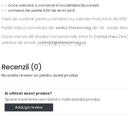
- orice valoare a comenzii în localitatea București
- comenzi de peste 500 de lei în țară
Taxa de curierat pentru comenzi cu valoare mai mică de 500 de l
Puteți ridica comanda din
sediul
Stereomag
din str. Vasile Al
Daca vrei să afli stadiul comenzii tale, intră în
Contul meu
(link
adresa de email:
contact@stereomag.ro
.
Recenzii (0)
Nu exista review-uri pentru acest produs
Ai utilizat acest produs?
Spune-ti parerea acordand o nota acestui produs
Adauga review