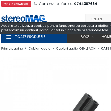
Comenzi telefonice:
0744357664
Vino in showroom
Acest site utilizeaza cookies pentru functionarea corecta a platformei
prezentam un continut particularizat in functie de preferintele tale.
TOATE PRODUSELE
BOXE
HOME
Prima pagina
Cabluri audio
Cabluri audio OEHLBACH
CABL