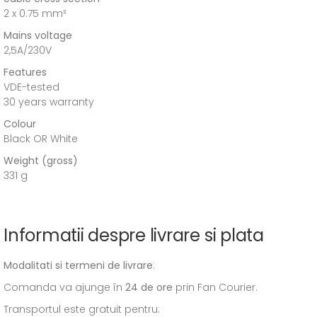
2 x 0.75 mm²
Mains voltage
2,5A/230V
Features
VDE-tested
30 years warranty
Colour
Black OR White
Weight (gross)
331 g
Informatii despre livrare si plata
Modalitati si termeni de livrare
:
Comanda va ajunge în
24 de ore
prin Fan Courier.
Transportul este gratuit pentru: