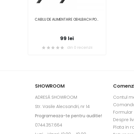
CABLU DE ALIMENTARE OEHLBACH POWERCORD C7 3M
99 lei
din 0 recenzii
SHOWROOM
Comenzi 
ADRESĂ SHOWROOM
Contul m
Comanda
Str. Vasile Alecsandri, nr 14
Formular
Programeaza-te pentru auditie!
Despre li
0744.357.664
Plata in r