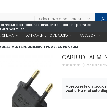
, masurarea traficului si functionalitati care ne permit sa iti
Afla mai multe
 CINEMA
ECHIPAMENTE HOME AUDIO
ACCESORII
U DE ALIMENTARE OEHLBACH POWERCORD C7 3M
CABLU DE ALIM
( Nota 0 din 0 re
Acesta este un produ
veche. Nu mai este disp