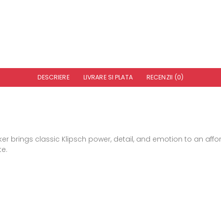
DESCRIERE
LIVRARE SI PLATA
RECENZII (0)
eaker brings classic Klipsch power, detail, and emotion to an af
te.