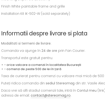
Finish White paintable frame and grille
Installation Kit IK-502-W (sold separately)
Informatii despre livrare si plata
Modalitati si termeni de livrare
:
Comanda va ajunge în
24 de ore
prin Fan Courier.
Transportul este gratuit pentru:
- orice valoare a comenzii în localitatea București
- comenzi de peste 500 de lei în țară
Taxa de curierat pentru comenzi cu valoare mai mică de 500 de l
Puteți ridica comanda din
sediul
Stereomag
din str. Vasile Al
Daca vrei să afli stadiul comenzii tale, intră în
Contul meu
(link
adresa de email:
contact@stereomag.ro
.