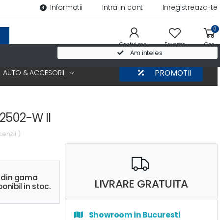
Informatii
Intra in cont
Inregistreaza-te
0
Contul meu
Favorite
Cos
Am inteles
AUTO & ACCESORII
PROMOTII
2502-W II
cenzii )
s din gama
LIVRARE GRATUITA
onibil in stoc.
Showroom in Bucuresti