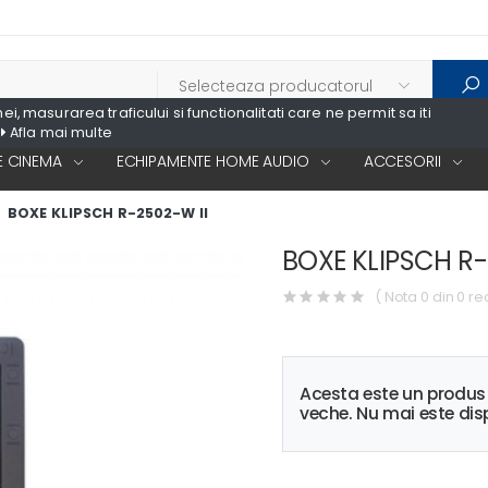
, masurarea traficului si functionalitati care ne permit sa iti
Afla mai multe
 CINEMA
ECHIPAMENTE HOME AUDIO
ACCESORII
BOXE KLIPSCH R-2502-W II
BOXE KLIPSCH R-
( Nota 0 din 0 re
Acesta este un produ
veche. Nu mai este disp