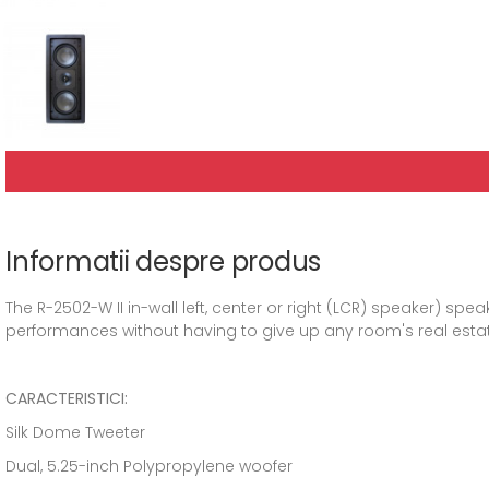
Informatii despre produs
The R-2502-W II in-wall left, center or right (LCR) speaker) sp
performances without having to give up any room's real esta
CARACTERISTICI:
Silk Dome Tweeter
Dual, 5.25-inch Polypropylene woofer