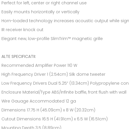
Perfect for left, center or right channel use
Easily mounts horizontally or vertically
Horn-loaded technology increases acoustic output while signif
IR receiver knock out
Elegant new, low-profile SlimTrim™ magnetic grille
ALTE SPECIFICATII:
Recommended Amplifier Power 110 W
High Frequency Driver 1 (2.54cm) Silk dome tweeter
Low Frequency Drivers Dual 5.25” (13.34cm) Polypropylene co
Enclosure Material/Type ABS/Infinite baffle, front flush with wall
Wire Gauage Accommodated 12 ga
Dimensions 17.75 H (45.09cm) x 8 W (20.32cm)
Cutout Dimensions 16.5 H (41.91cm) x 6.5 W (16.51cm)
Mounting Depth 3.5 (8.89cm)