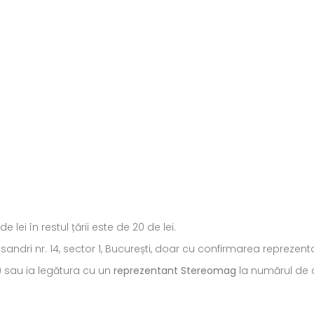
ei în restul țării este de 20 de lei.
ecsandri nr. 14, sector 1, București, doar cu confirmarea repreze
) sau ia legătura cu un
reprezentant Stereomag
la numărul de c