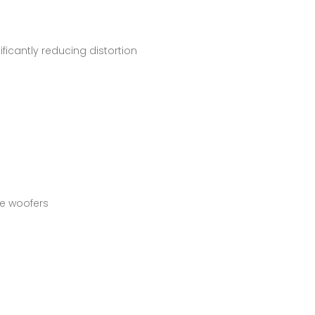
icantly reducing distortion
ne woofers