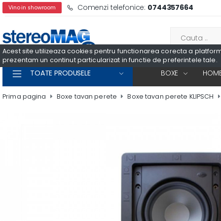
Comenzi telefonice:
0744357664
Vino in showroom
Acest site utilizeaza cookies pentru functionarea corecta a platformei
prezentam un continut particularizat in functie de preferintele tale.
TOATE PRODUSELE
BOXE
HOME
Prima pagina
Boxe tavan perete
Boxe tavan perete KLIPSCH